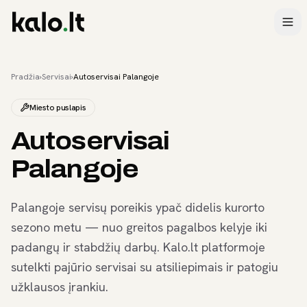
Pradžia
›
Servisai
›
Autoservisai Palangoje
Miesto puslapis
Autoservisai
Palangoje
Palangoje servisų poreikis ypač didelis kurorto
sezono metu — nuo greitos pagalbos kelyje iki
padangų ir stabdžių darbų. Kalo.lt platformoje
sutelkti pajūrio servisai su atsiliepimais ir patogiu
užklausos įrankiu.