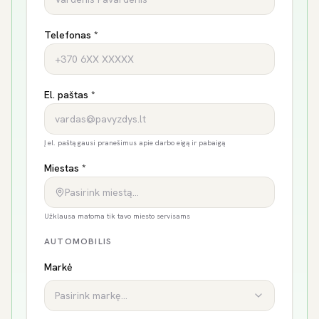
Telefonas *
El. paštas *
Į el. paštą gausi pranešimus apie darbo eigą ir pabaigą
Miestas *
Pasirink miestą…
Užklausa matoma tik tavo miesto servisams
AUTOMOBILIS
Markė
Pasirink markę...