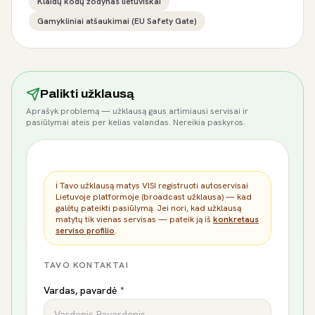
Klaidų kodų žodynas lietuviškai
Gamykliniai atšaukimai (EU Safety Gate)
Palikti užklausą
Aprašyk problemą — užklausą gaus artimiausi servisai ir
pasiūlymai ateis per kelias valandas. Nereikia paskyros.
ℹ️ Tavo užklausą matys VISI registruoti autoservisai
Lietuvoje platformoje (broadcast užklausa) — kad
galėtų pateikti pasiūlymą. Jei nori, kad užklausą
matytų tik vienas servisas — pateik ją iš
konkretaus
serviso profilio
.
TAVO KONTAKTAI
Vardas, pavardė *