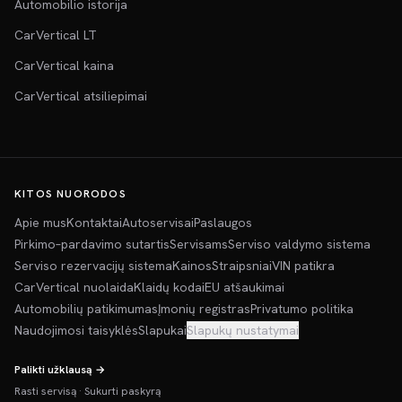
Automobilio istorija
CarVertical LT
CarVertical kaina
CarVertical atsiliepimai
KITOS NUORODOS
Apie mus
Kontaktai
Autoservisai
Paslaugos
Pirkimo–pardavimo sutartis
Servisams
Serviso valdymo sistema
Serviso rezervacijų sistema
Kainos
Straipsniai
VIN patikra
CarVertical nuolaida
Klaidų kodai
EU atšaukimai
Automobilių patikimumas
Įmonių registras
Privatumo politika
Naudojimosi taisyklės
Slapukai
Slapukų nustatymai
Palikti užklausą →
Rasti servisą
·
Sukurti paskyrą