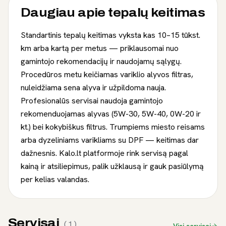
Daugiau apie
tepalų keitimas
Standartinis tepalų keitimas vyksta kas 10–15 tūkst.
km arba kartą per metus — priklausomai nuo
gamintojo rekomendacijų ir naudojamų sąlygų.
Procedūros metu keičiamas variklio alyvos filtras,
nuleidžiama sena alyva ir užpildoma nauja.
Profesionalūs servisai naudoja gamintojo
rekomenduojamas alyvas (5W-30, 5W-40, 0W-20 ir
kt.) bei kokybiškus filtrus. Trumpiems miesto reisams
arba dyzeliniams varikliams su DPF — keitimas dar
dažnesnis. Kalo.lt platformoje rink servisą pagal
kainą ir atsiliepimus, palik užklausą ir gauk pasiūlymą
per kelias valandas.
Servisai
(
1
)