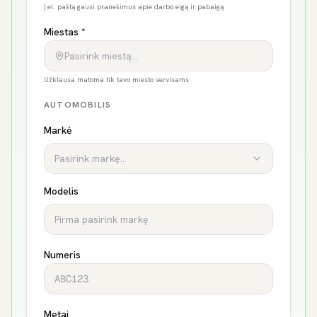
Į el. paštą gausi pranešimus apie darbo eigą ir pabaigą
Miestas *
Pasirink miestą…
Užklausa matoma tik tavo miesto servisams
AUTOMOBILIS
Markė
Pasirink markę...
Modelis
Numeris
Metai