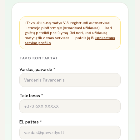
ℹ️ Tavo užklausą matys VISI registruoti autoservisai
Lietuvoje platformoje (broadcast užklausa) — kad
galėtų pateikti pasiūlymą. Jei nori, kad užklausą
matytų tik vienas servisas — pateik ją iš
konkretaus
serviso profilio
.
TAVO KONTAKTAI
Vardas, pavardė *
Telefonas *
El. paštas *