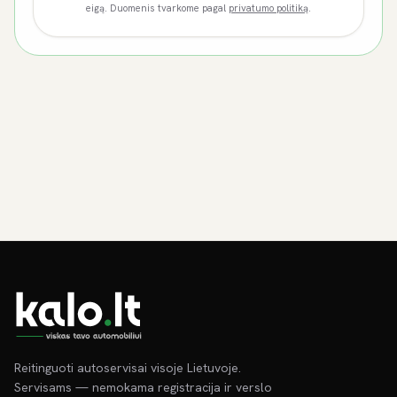
eigą. Duomenis tvarkome pagal
privatumo politiką
.
Reitinguoti autoservisai visoje Lietuvoje.
Servisams — nemokama registracija ir verslo