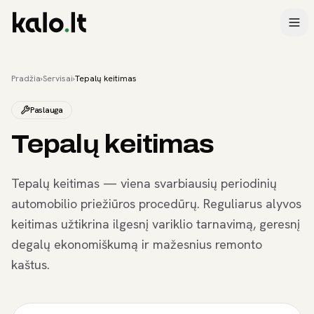
Pradžia
›
Servisai
›
Tepalų keitimas
Paslauga
Tepalų keitimas
Tepalų keitimas — viena svarbiausių periodinių
automobilio priežiūros procedūrų. Reguliarus alyvos
keitimas užtikrina ilgesnį variklio tarnavimą, geresnį
degalų ekonomiškumą ir mažesnius remonto
kaštus.