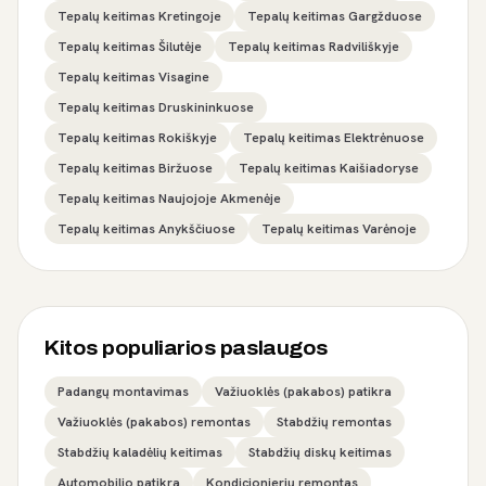
Tepalų keitimas Kretingoje
Tepalų keitimas Gargžduose
Tepalų keitimas Šilutėje
Tepalų keitimas Radviliškyje
Tepalų keitimas Visagine
Tepalų keitimas Druskininkuose
Tepalų keitimas Rokiškyje
Tepalų keitimas Elektrėnuose
Tepalų keitimas Biržuose
Tepalų keitimas Kaišiadoryse
Tepalų keitimas Naujojoje Akmenėje
Tepalų keitimas Anykščiuose
Tepalų keitimas Varėnoje
Kitos populiarios paslaugos
Padangų montavimas
Važiuoklės (pakabos) patikra
Važiuoklės (pakabos) remontas
Stabdžių remontas
Stabdžių kaladėlių keitimas
Stabdžių diskų keitimas
Automobilio patikra
Kondicionierių remontas