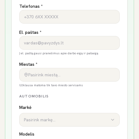
Telefonas *
El. paštas *
Į el. paštą gausi pranešimus apie darbo eigą ir pabaigą
Miestas *
Pasirink miestą…
Užklausa matoma tik tavo miesto servisams
AUTOMOBILIS
Markė
Pasirink markę...
Modelis