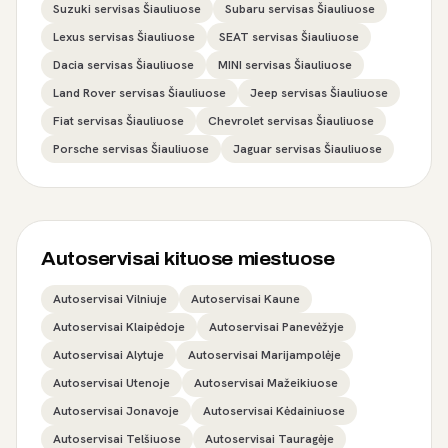
Suzuki servisas Šiauliuose
Subaru servisas Šiauliuose
Lexus servisas Šiauliuose
SEAT servisas Šiauliuose
Dacia servisas Šiauliuose
MINI servisas Šiauliuose
Land Rover servisas Šiauliuose
Jeep servisas Šiauliuose
Fiat servisas Šiauliuose
Chevrolet servisas Šiauliuose
Porsche servisas Šiauliuose
Jaguar servisas Šiauliuose
Autoservisai kituose miestuose
Autoservisai Vilniuje
Autoservisai Kaune
Autoservisai Klaipėdoje
Autoservisai Panevėžyje
Autoservisai Alytuje
Autoservisai Marijampolėje
Autoservisai Utenoje
Autoservisai Mažeikiuose
Autoservisai Jonavoje
Autoservisai Kėdainiuose
Autoservisai Telšiuose
Autoservisai Tauragėje