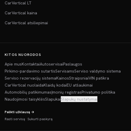
CarVertical LT
CarVertical kaina
CarVertical atsiliepimai
KITOS NUORODOS
Apie mus
Kontaktai
Autoservisai
Paslaugos
Pirkimo–pardavimo sutartis
Servisams
Serviso valdymo sistema
Serviso rezervacijų sistema
Kainos
Straipsniai
VIN patikra
CarVertical nuolaida
Klaidų kodai
EU atšaukimai
Automobilių patikimumas
Įmonių registras
Privatumo politika
Naudojimosi taisyklės
Slapukai
Slapukų nustatymai
Palikti užklausą →
Rasti servisą
·
Sukurti paskyrą