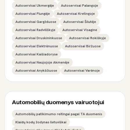
Autoservisai Ukmergėje
Autoservisai Palangoje
Autoservisai Plungėje
Autoservisai Kretingoje
Autoservisai Gargžduose
Autoservisai Šilutėje
Autoservisai Radviliškyje
Autoservisai Visagine
Autoservisai Druskininkuose
Autoservisai Rokiškyje
Autoservisai Elektrėnuose
Autoservisai Biržuose
Autoservisai Kaišiadoryse
Autoservisai Naujojoje Akmenėje
Autoservisai Anykščiuose
Autoservisai Varėnoje
Automobilių duomenys vairuotojui
Automobilių patikimumo reitingai pagal TA duomenis
Klaidų kodų žodynas lietuviškai