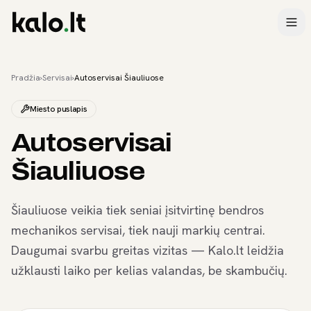
Pradžia
›
Servisai
›
Autoservisai Šiauliuose
Miesto puslapis
Autoservisai
Šiauliuose
Šiauliuose veikia tiek seniai įsitvirtinę bendros
mechanikos servisai, tiek nauji markių centrai.
Daugumai svarbu greitas vizitas — Kalo.lt leidžia
užklausti laiko per kelias valandas, be skambučių.