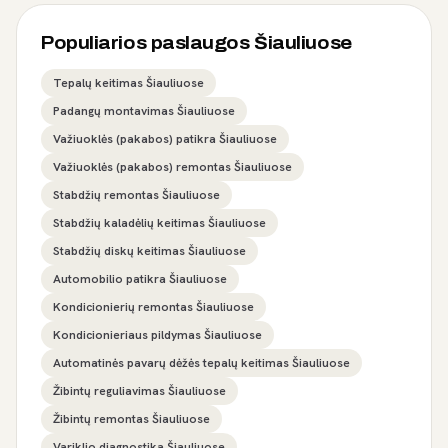
Populiarios paslaugos Šiauliuose
Tepalų keitimas Šiauliuose
Padangų montavimas Šiauliuose
Važiuoklės (pakabos) patikra Šiauliuose
Važiuoklės (pakabos) remontas Šiauliuose
Stabdžių remontas Šiauliuose
Stabdžių kaladėlių keitimas Šiauliuose
Stabdžių diskų keitimas Šiauliuose
Automobilio patikra Šiauliuose
Kondicionierių remontas Šiauliuose
Kondicionieriaus pildymas Šiauliuose
Automatinės pavarų dėžės tepalų keitimas Šiauliuose
Žibintų reguliavimas Šiauliuose
Žibintų remontas Šiauliuose
Variklio diagnostika Šiauliuose