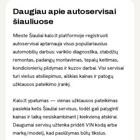
Daugiau apie
autoservisai
šiauliuose
Mieste Šiauliai kalo.lt platformoje registruoti
autoservisai aptarnauja visus populiariausius
automobilių darbus: variklio diagnostika, stabdžių
remontas, padangų montavimas, tepalų keitimas,
kondicionierių pildymas ir kuzov darbai. Visi servisai
turi viešus atsiliepimus, aiškias kainas ir patogų
užklausos pateikimo įrankį.
Kalo.lt ypatumas — vienas užklausos pateikimas
pasiekia kelis Šiauliai servisus, todėl gali palyginti
kainas ir laiką nesiskambinant į kiekvieną atskirai.
Daugumai servisų užtenka pridėti VIN kodą arba
markę/modelį, kad pasiūlymas būtų tikslus.