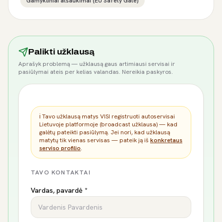
Gamykliniai atšaukimai (EU Safety Gate)
Palikti užklausą
Aprašyk problemą — užklausą gaus artimiausi servisai ir
pasiūlymai ateis per kelias valandas. Nereikia paskyros.
ℹ️ Tavo užklausą matys VISI registruoti autoservisai
Lietuvoje platformoje (broadcast užklausa) — kad
galėtų pateikti pasiūlymą. Jei nori, kad užklausą
matytų tik vienas servisas — pateik ją iš
konkretaus
serviso profilio
.
TAVO KONTAKTAI
Vardas, pavardė *