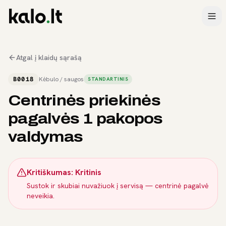
Atgal į klaidų sąrašą
B0018
Kėbulo / saugos
STANDARTINIS
Centrinės priekinės
pagalvės 1 pakopos
valdymas
Kritiškumas:
Kritinis
Sustok ir skubiai nuvažiuok į servisą — centrinė pagalvė
neveikia.