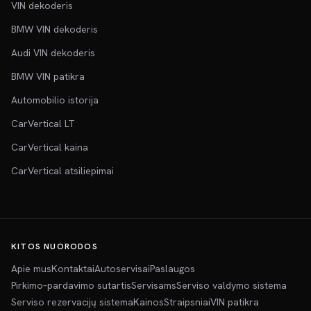
VIN dekoderis
BMW VIN dekoderis
Audi VIN dekoderis
BMW VIN patikra
Automobilio istorija
CarVertical LT
CarVertical kaina
CarVertical atsiliepimai
KITOS NUORODOS
Apie mus
Kontaktai
Autoservisai
Paslaugos
Pirkimo–pardavimo sutartis
Servisams
Serviso valdymo sistema
Serviso rezervacijų sistema
Kainos
Straipsniai
VIN patikra