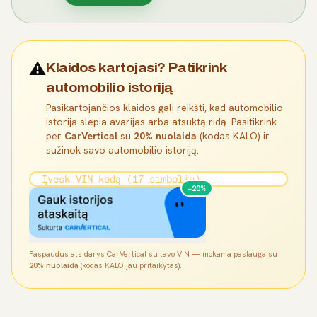
⚠️
Klaidos kartojasi? Patikrink
automobilio istoriją
Pasikartojančios klaidos gali reikšti, kad automobilio
istorija slepia avarijas arba atsuktą ridą. Pasitikrink
per
CarVertical
su
20% nuolaida
(kodas KALO) ir
sužinok savo automobilio istoriją.
−20%
Paspaudus atsidarys CarVertical su tavo VIN — mokama paslauga su
20% nuolaida
(kodas KALO jau pritaikytas).