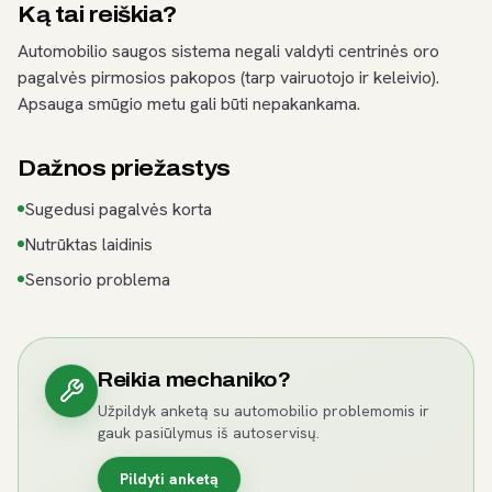
Ką tai reiškia?
Automobilio saugos sistema negali valdyti centrinės oro
pagalvės pirmosios pakopos (tarp vairuotojo ir keleivio).
Apsauga smūgio metu gali būti nepakankama.
Dažnos priežastys
Sugedusi pagalvės korta
Nutrūktas laidinis
Sensorio problema
Reikia mechaniko?
Užpildyk anketą su automobilio problemomis ir
gauk pasiūlymus iš autoservisų.
Pildyti anketą