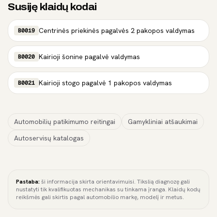
Susiję klaidų kodai
Centrinės priekinės pagalvės 2 pakopos valdymas
B0019
Kairioji šonine pagalvė valdymas
B0020
Kairioji stogo pagalvė 1 pakopos valdymas
B0021
Automobilių patikimumo reitingai
Gamykliniai atšaukimai
Autoservisų katalogas
Pastaba:
ši informacija skirta orientavimuisi. Tikslią diagnozę gali
nustatyti tik kvalifikuotas mechanikas su tinkama įranga. Klaidų kodų
reikšmės gali skirtis pagal automobilio markę, modelį ir metus.