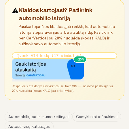
⚠️
Klaidos kartojasi? Patikrink
automobilio istoriją
Pasikartojančios klaidos gali reikšti, kad automobilio
istorija slepia avarijas arba atsuktą ridą. Pasitikrink
per
CarVertical
su
20% nuolaida
(kodas KALO) ir
sužinok savo automobilio istoriją.
−20%
Paspaudus atsidarys CarVertical su tavo VIN — mokama paslauga su
20% nuolaida
(kodas KALO jau pritaikytas).
Automobilių patikimumo reitingai
Gamykliniai atšaukimai
Autoservisų katalogas