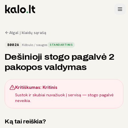
Atgal į klaidų sąrašą
B002A
Kėbulo / saugos
STANDARTINIS
Dešinioji stogo pagalvė 2
pakopos valdymas
Kritiškumas:
Kritinis
Sustok ir skubiai nuvažiuok į servisą — stogo pagalvė
neveikia.
Ką tai reiškia?