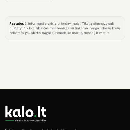
Pastaba:
ši informacija skirta orientavimuisi. Tikslią diagnozę gali
nustatyti tik kvalifikuotas mechanikas su tinkama įranga. Klaidų kodų
reikšmės gali skirtis pagal automobilio markę, modelį ir metus.