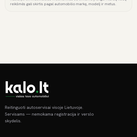
reikšmės gali skirtis pagal automobilio markę, modelį ir metus.
Reitinguoti autoservisai visoje Lietuvoje.
Servisams — nemokama registracija ir verslo
skydelis.