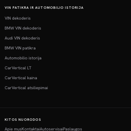
VIN PATIKRA IR AUTOMOBILIO ISTORIJA
VIN dekoderis
BMW VIN dekoderis
Audi VIN dekoderis
BMW VIN patikra
Automobilio istorija
CarVertical LT
CarVertical kaina
CarVertical atsiliepimai
KITOS NUORODOS
Apie mus
Kontaktai
Autoservisai
Paslaugos