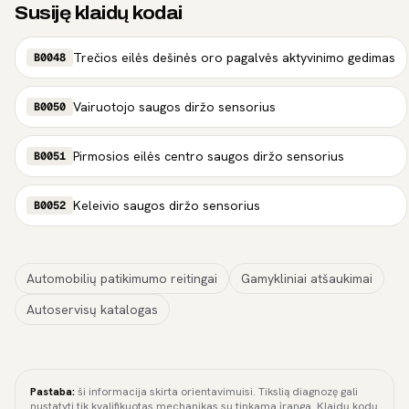
Susiję klaidų kodai
Trečios eilės dešinės oro pagalvės aktyvinimo gedimas
B0048
Vairuotojo saugos diržo sensorius
B0050
Pirmosios eilės centro saugos diržo sensorius
B0051
Keleivio saugos diržo sensorius
B0052
Automobilių patikimumo reitingai
Gamykliniai atšaukimai
Autoservisų katalogas
Pastaba:
ši informacija skirta orientavimuisi. Tikslią diagnozę gali
nustatyti tik kvalifikuotas mechanikas su tinkama įranga. Klaidų kodų