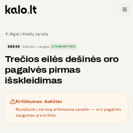
Atgal į klaidų sąrašą
B0049
Kėbulo / saugos
STANDARTINIS
Trečios eilės dešinės oro
pagalvės pirmas
išskleidimas
Kritiškumas:
Aukštas
Nuvažiuok į servisą artimiausia savaite — oro pagalvės
saugumas yra kritinis.