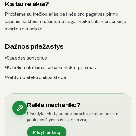
Ką tai reiškia?
Problema su trečios eilės dešinės oro pagalvės pirmo
laipsnio išskleidimu. Sistema negali veikti tinkamai sunkioje
avarijos situacijoje.
Dažnos priežastys
Sugedęs sensorius
Kabelio nutrūkimas arba kontakto gedimas
Valdymo elektronikos klaida
Reikia mechaniko?
Užpildyk anketą su automobilio problemomis ir
gauk pasiūlymus iš autoservisų.
Pildyti anketą