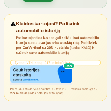
⚠️
Klaidos kartojasi? Patikrink
automobilio istoriją
Pasikartojančios klaidos gali reikšti, kad automobilio
istorija slepia avarijas arba atsuktą ridą. Pasitikrink
per
CarVertical
su
20% nuolaida
(kodas KALO) ir
sužinok savo automobilio istoriją.
−20%
Paspaudus atsidarys CarVertical su tavo VIN — mokama paslauga su
20% nuolaida
(kodas KALO jau pritaikytas).