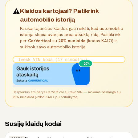
⚠️
Klaidos kartojasi? Patikrink
automobilio istoriją
Pasikartojančios klaidos gali reikšti, kad automobilio
istorija slepia avarijas arba atsuktą ridą. Pasitikrink
per
CarVertical
su
20% nuolaida
(kodas KALO) ir
sužinok savo automobilio istoriją.
−20%
Paspaudus atsidarys CarVertical su tavo VIN — mokama paslauga su
20% nuolaida
(kodas KALO jau pritaikytas).
Susiję klaidų kodai