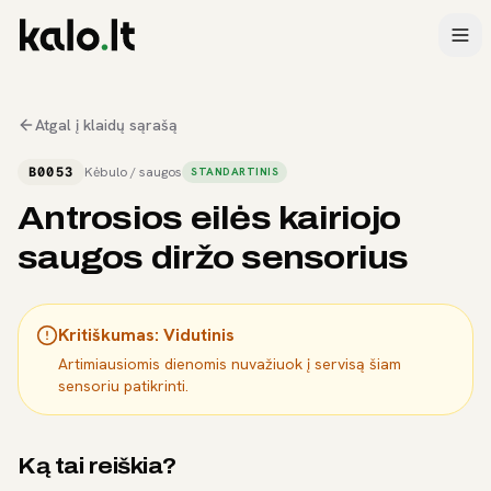
Atgal į klaidų sąrašą
B0053
Kėbulo / saugos
STANDARTINIS
Antrosios eilės kairiojo
saugos diržo sensorius
Kritiškumas:
Vidutinis
Artimiausiomis dienomis nuvažiuok į servisą šiam
sensoriu patikrinti.
Ką tai reiškia?