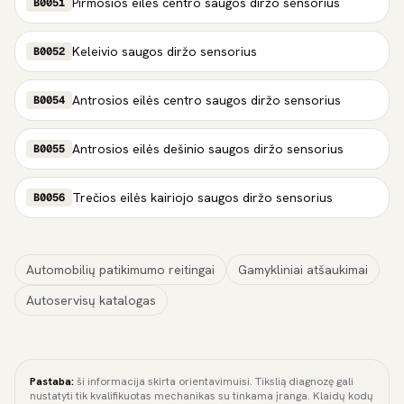
Pirmosios eilės centro saugos diržo sensorius
B0051
Keleivio saugos diržo sensorius
B0052
Antrosios eilės centro saugos diržo sensorius
B0054
Antrosios eilės dešinio saugos diržo sensorius
B0055
Trečios eilės kairiojo saugos diržo sensorius
B0056
Automobilių patikimumo reitingai
Gamykliniai atšaukimai
Autoservisų katalogas
Pastaba:
ši informacija skirta orientavimuisi. Tikslią diagnozę gali
nustatyti tik kvalifikuotas mechanikas su tinkama įranga. Klaidų kodų