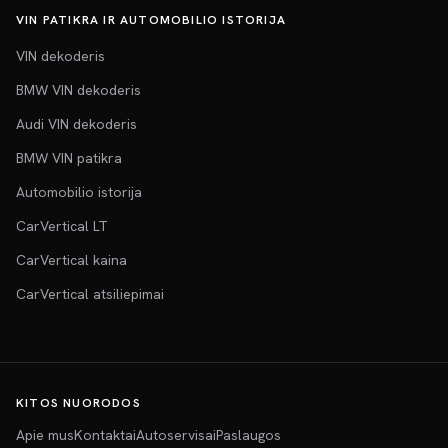
VIN PATIKRA IR AUTOMOBILIO ISTORIJA
VIN dekoderis
BMW VIN dekoderis
Audi VIN dekoderis
BMW VIN patikra
Automobilio istorija
CarVertical LT
CarVertical kaina
CarVertical atsiliepimai
KITOS NUORODOS
Apie mus
Kontaktai
Autoservisai
Paslaugos