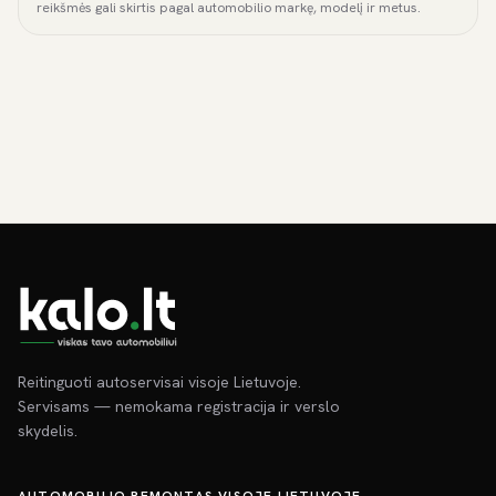
reikšmės gali skirtis pagal automobilio markę, modelį ir metus.
Reitinguoti autoservisai visoje Lietuvoje.
Servisams — nemokama registracija ir verslo
skydelis.