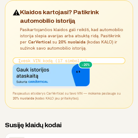
⚠️
Klaidos kartojasi? Patikrink
automobilio istoriją
Pasikartojančios klaidos gali reikšti, kad automobilio
istorija slepia avarijas arba atsuktą ridą. Pasitikrink
per
CarVertical
su
20% nuolaida
(kodas KALO) ir
sužinok savo automobilio istoriją.
−20%
Paspaudus atsidarys CarVertical su tavo VIN — mokama paslauga su
20% nuolaida
(kodas KALO jau pritaikytas).
Susiję klaidų kodai