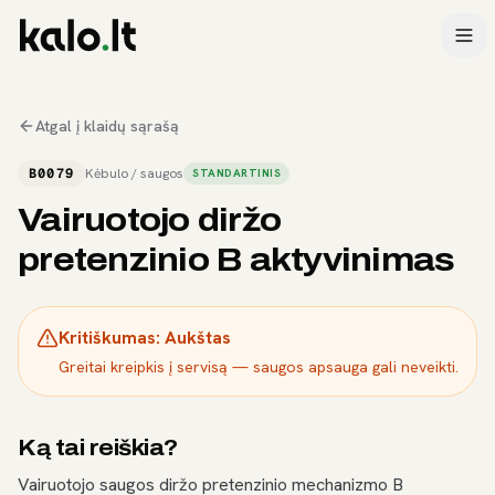
Atgal į klaidų sąrašą
B0079
Kėbulo / saugos
STANDARTINIS
Vairuotojo diržo
pretenzinio B aktyvinimas
Kritiškumas:
Aukštas
Greitai kreipkis į servisą — saugos apsauga gali neveikti.
Ką tai reiškia?
Vairuotojo saugos diržo pretenzinio mechanizmo B