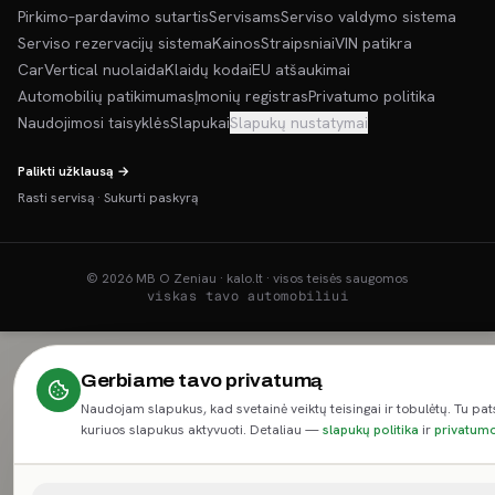
Pirkimo–pardavimo sutartis
Servisams
Serviso valdymo sistema
Serviso rezervacijų sistema
Kainos
Straipsniai
VIN patikra
CarVertical nuolaida
Klaidų kodai
EU atšaukimai
Automobilių patikimumas
Įmonių registras
Privatumo politika
Naudojimosi taisyklės
Slapukai
Slapukų nustatymai
Palikti užklausą →
Rasti servisą
·
Sukurti paskyrą
©
2026
MB O Zeniau · kalo.lt · visos teisės saugomos
viskas tavo automobiliui
Gerbiame tavo privatumą
Naudojam slapukus, kad svetainė veiktų teisingai ir tobulėtų. Tu pat
kuriuos slapukus aktyvuoti. Detaliau —
slapukų politika
ir
privatumo