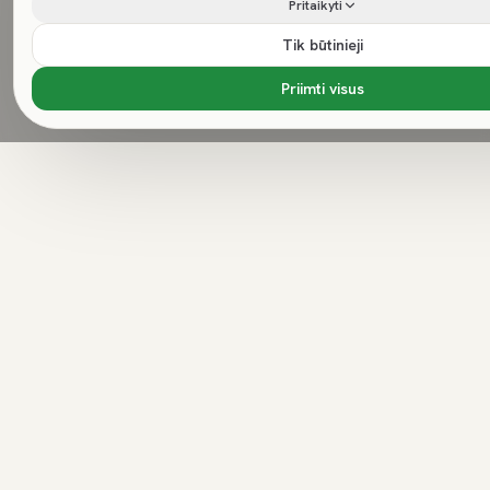
Pritaikyti
Tik būtinieji
Priimti visus