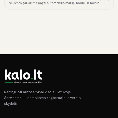
reikšmės gali skirtis pagal automobilio markę, modelį ir metus.
Reitinguoti autoservisai visoje Lietuvoje.
Servisams — nemokama registracija ir verslo
skydelis.