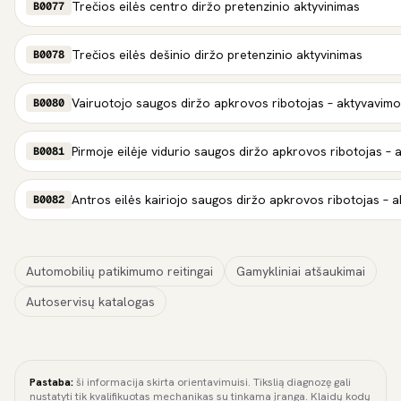
Trečios eilės centro diržo pretenzinio aktyvinimas
B0077
Trečios eilės dešinio diržo pretenzinio aktyvinimas
B0078
Vairuotojo saugos diržo apkrovos ribotojas – aktyvavim
B0080
Pirmoje eilėje vidurio saugos diržo apkrovos ribotojas –
B0081
Antros eilės kairiojo saugos diržo apkrovos ribotojas –
B0082
Automobilių patikimumo reitingai
Gamykliniai atšaukimai
Autoservisų katalogas
Pastaba:
ši informacija skirta orientavimuisi. Tikslią diagnozę gali
nustatyti tik kvalifikuotas mechanikas su tinkama įranga. Klaidų kodų