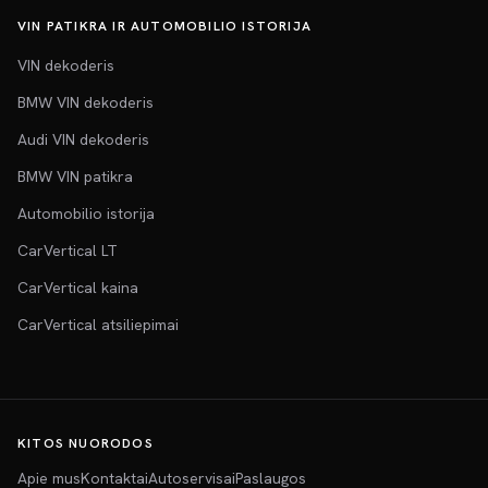
VIN PATIKRA IR AUTOMOBILIO ISTORIJA
VIN dekoderis
BMW VIN dekoderis
Audi VIN dekoderis
BMW VIN patikra
Automobilio istorija
CarVertical LT
CarVertical kaina
CarVertical atsiliepimai
KITOS NUORODOS
Apie mus
Kontaktai
Autoservisai
Paslaugos