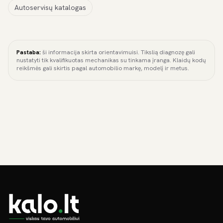
Autoservisų katalogas
Pastaba:
ši informacija skirta orientavimuisi. Tikslią diagnozę gali
nustatyti tik kvalifikuotas mechanikas su tinkama įranga. Klaidų kodų
reikšmės gali skirtis pagal automobilio markę, modelį ir metus.