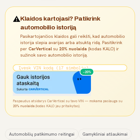
⚠️
Klaidos kartojasi? Patikrink
automobilio istoriją
Pasikartojančios klaidos gali reikšti, kad automobilio
istorija slepia avarijas arba atsuktą ridą. Pasitikrink
per
CarVertical
su
20% nuolaida
(kodas KALO) ir
sužinok savo automobilio istoriją.
−20%
Paspaudus atsidarys CarVertical su tavo VIN — mokama paslauga su
20% nuolaida
(kodas KALO jau pritaikytas).
Automobilių patikimumo reitingai
Gamykliniai atšaukimai