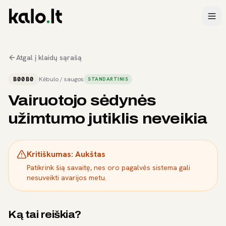
Atgal į klaidų sąrašą
B00B0
Kėbulo / saugos
STANDARTINIS
Vairuotojo sėdynės
užimtumo jutiklis neveikia
Kritiškumas:
Aukštas
Patikrink šią savaitę, nes oro pagalvės sistema gali
nesuveikti avarijos metu.
Ką tai reiškia?