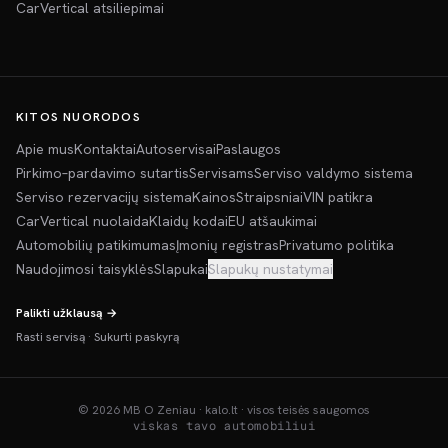
CarVertical atsiliepimai
KITOS NUORODOS
Apie mus
Kontaktai
Autoservisai
Paslaugos
Pirkimo–pardavimo sutartis
Servisams
Serviso valdymo sistema
Serviso rezervacijų sistema
Kainos
Straipsniai
VIN patikra
CarVertical nuolaida
Klaidų kodai
EU atšaukimai
Automobilių patikimumas
Įmonių registras
Privatumo politika
Naudojimosi taisyklės
Slapukai
Slapukų nustatymai
Palikti užklausą →
Rasti servisą
·
Sukurti paskyrą
©
2026
MB O Zeniau · kalo.lt · visos teisės saugomos
viskas tavo automobiliui