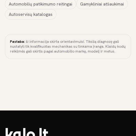
Automobilių patikimumo reitingai
Gamykliniai atšaukimai
Autoservisų katalogas
Pastaba:
ši informacija skirta orientavimuisi. Tikslią diagnozę gali
nustatyti tik kvalifikuotas mechanikas su tinkama įranga. Klaidų kodų
reikšmės gali skirtis pagal automobilio markę, modelį ir metus.