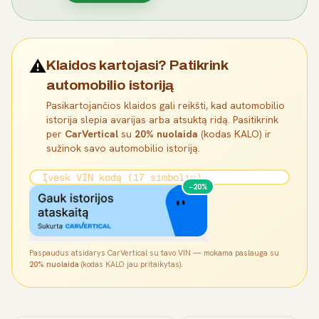
⚠️
Klaidos kartojasi? Patikrink
automobilio istoriją
Pasikartojančios klaidos gali reikšti, kad automobilio
istorija slepia avarijas arba atsuktą ridą. Pasitikrink
per
CarVertical
su
20% nuolaida
(kodas KALO) ir
sužinok savo automobilio istoriją.
−20%
Paspaudus atsidarys CarVertical su tavo VIN — mokama paslauga su
20% nuolaida
(kodas KALO jau pritaikytas).