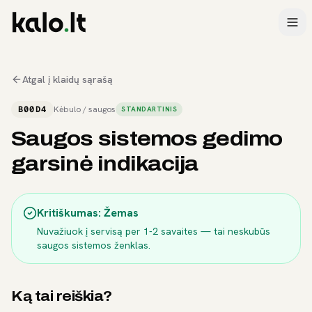
Atgal į klaidų sąrašą
B00D4
Kėbulo / saugos
STANDARTINIS
Saugos sistemos gedimo
garsinė indikacija
Kritiškumas:
Žemas
Nuvažiuok į servisą per 1-2 savaites — tai neskubūs
saugos sistemos ženklas.
Ką tai reiškia?