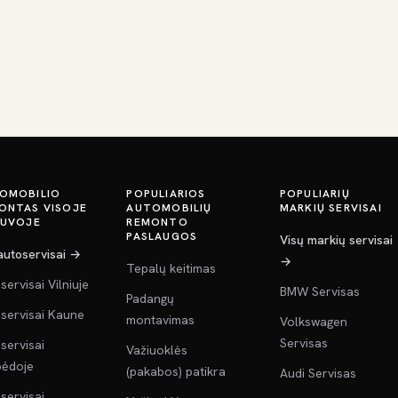
OMOBILIO
POPULIARIOS
POPULIARIŲ
ONTAS VISOJE
AUTOMOBILIŲ
MARKIŲ SERVISAI
TUVOJE
REMONTO
PASLAUGOS
Visų markių servisai
 autoservisai →
→
Tepalų keitimas
servisai Vilniuje
BMW Servisas
Padangų
servisai Kaune
montavimas
Volkswagen
Servisas
servisai
Važiuoklės
pėdoje
(pakabos) patikra
Audi Servisas
servisai