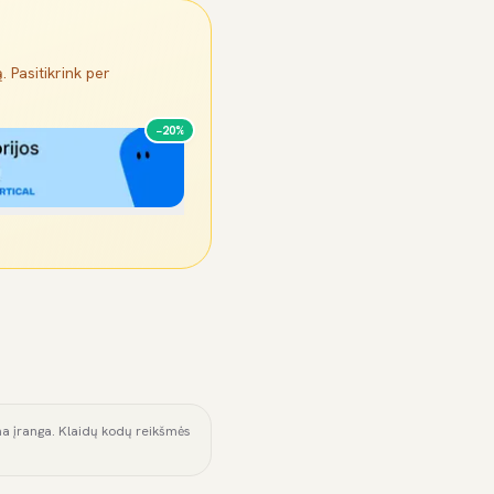
. Pasitikrink per
−20%
ama įranga. Klaidų kodų reikšmės