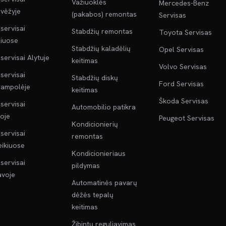
Važiuoklės
Mercedes-Benz
vėžyje
(pakabos) remontas
Servisas
servisai
Stabdžių remontas
Toyota Servisas
liuose
Stabdžių kaladėlių
Opel Servisas
servisai Alytuje
keitimas
Volvo Servisas
servisai
Stabdžių diskų
Ford Servisas
jampolėje
keitimas
Škoda Servisas
servisai
Automobilio patikra
oje
Peugeot Servisas
Kondicionierių
servisai
remontas
ikiuose
Kondicionieriaus
servisai
pildymas
voje
Automatinės pavarų
dėžės tepalų
keitimas
Žibintų reguliavimas