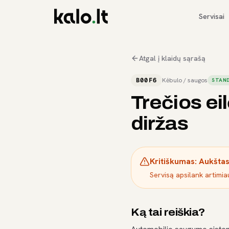
Servisai
Atgal į klaidų sąrašą
B00F6
Kėbulo / saugos
STAND
Trečios ei
diržas
Kritiškumas:
Aukšta
Servisą apsilank artimi
Ką tai reiškia?