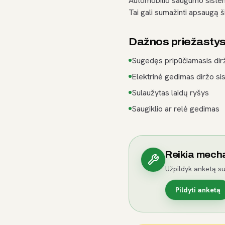
Automobilio saugumo sistema 
Tai gali sumažinti apsaugą ši
Dažnos priežasty
Sugedęs pripūčiamasis dir
Elektrinė gedimas diržo si
Sulaužytas laidų ryšys
Saugiklio ar relė gedimas
Reikia mech
Užpildyk anketą su
Pildyti anketą