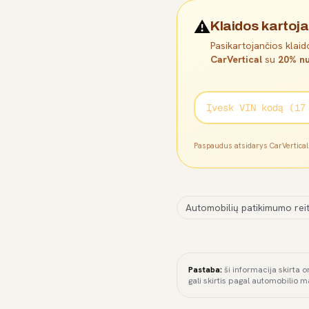
⚠️
Klaidos kartoja
Pasikartojančios klaido
CarVertical
su
20% nu
Paspaudus atsidarys CarVertica
Automobilių patikimumo reit
Pastaba:
ši informacija skirta o
gali skirtis pagal automobilio m