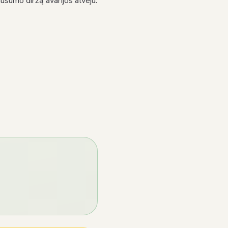
ausumo diržą avarijos atveju.