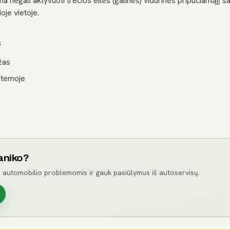
negali aktyvuoti trečios eilės (galinės) vidurinės pripūčiamąjį s
oje vietoje.
s
žas
stemoje
aniko?
 automobilio problemomis ir gauk pasiūlymus iš autoservisų.