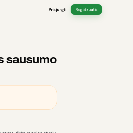
Prisijungti
Registruotis
sis sausumo