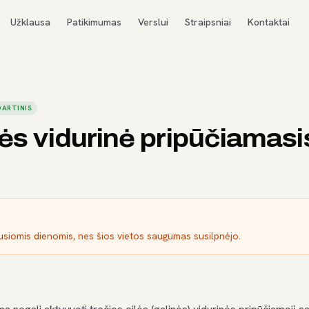
Užklausa
Patikimumas
Verslui
Straipsniai
Kontaktai
ARTINIS
lės vidurinė pripūčiama
s
ausiomis dienomis, nes šios vietos saugumas susilpnėjo.