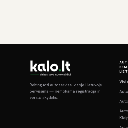
AUT
REM
LIE
Visi
Reitinguoti autoservisai visoje Lietuvoje.
Servisams — nemokama registracija ir
Auto
verslo skydelis.
Auto
Auto
Klai
Auto