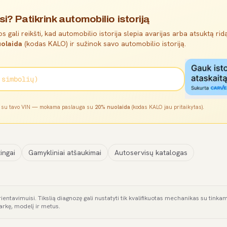
si? Patikrink automobilio istoriją
s gali reikšti, kad automobilio istorija slepia avarijas arba atsuktą ridą
olaida
(kodas KALO) ir sužinok savo automobilio istoriją.
l su tavo VIN — mokama paslauga su
20% nuolaida
(kodas KALO jau pritaikytas).
ingai
Gamykliniai atšaukimai
Autoservisų katalogas
rientavimuisi. Tikslią diagnozę gali nustatyti tik kvalifikuotas mechanikas su tink
arkę, modelį ir metus.