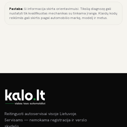
Pastaba:
ši informacija skirta orientavimuisi. Tikslią diagnozę gali
nustatyti tik kvalifikuotas mechanikas su tinkama įranga. Klaidų kodų
reikšmės gali skirtis pagal automobilio markę, modelį ir metus.
Reitinguoti autoservisai visoje Lietuvoje.
Servisams — nemokama registracija ir verslo
skydelis.