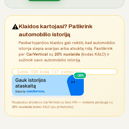
⚠️
Klaidos kartojasi? Patikrink
automobilio istoriją
Pasikartojančios klaidos gali reikšti, kad automobilio
istorija slepia avarijas arba atsuktą ridą. Pasitikrink
per
CarVertical
su
20% nuolaida
(kodas KALO) ir
sužinok savo automobilio istoriją.
−20%
Paspaudus atsidarys CarVertical su tavo VIN — mokama paslauga su
20% nuolaida
(kodas KALO jau pritaikytas).