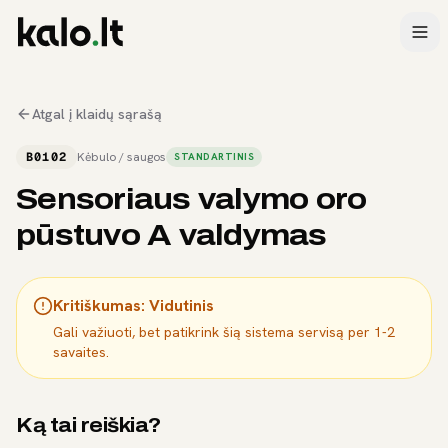
Atgal į klaidų sąrašą
B0102
Kėbulo / saugos
STANDARTINIS
Sensoriaus valymo oro
pūstuvo A valdymas
Kritiškumas:
Vidutinis
Gali važiuoti, bet patikrink šią sistema servisą per 1-2
savaites.
Ką tai reiškia?