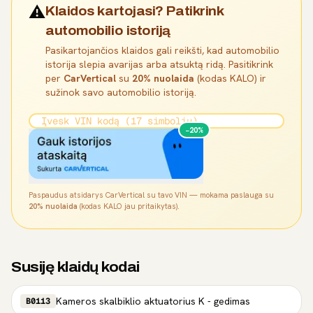
⚠️
Klaidos kartojasi? Patikrink
automobilio istoriją
Pasikartojančios klaidos gali reikšti, kad automobilio
istorija slepia avarijas arba atsuktą ridą. Pasitikrink
per
CarVertical
su
20% nuolaida
(kodas KALO) ir
sužinok savo automobilio istoriją.
−20%
Paspaudus atsidarys CarVertical su tavo VIN — mokama paslauga su
20% nuolaida
(kodas KALO jau pritaikytas).
Susiję klaidų kodai
Kameros skalbiklio aktuatorius K - gedimas
B0113