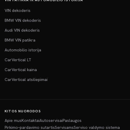
VIN PATIKRA IR AUTOMOBILIO ISTORIJA
VIN dekoderis
BMW VIN dekoderis
Audi VIN dekoderis
BMW VIN patikra
Automobilio istorija
CarVertical LT
CarVertical kaina
CarVertical atsiliepimai
KITOS NUORODOS
Apie mus
Kontaktai
Autoservisai
Paslaugos
Pirkimo–pardavimo sutartis
Servisams
Serviso valdymo sistema