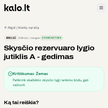
Atgal į klaidų sąrašą
B011C
Kėbulo / saugos
STANDARTINIS
Skysčio rezervuaro lygio
jutiklis A - gedimas
Kritiškumas:
Žemas
Patikrink skalbiklio skysčio lygį rankiniu būdu, gali
važiuoti.
Ką tai reiškia?