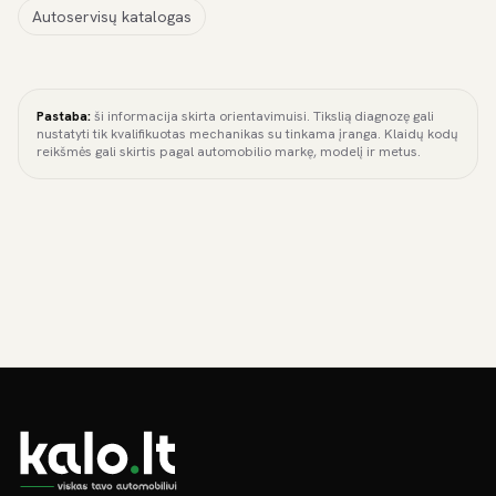
Autoservisų katalogas
Pastaba:
ši informacija skirta orientavimuisi. Tikslią diagnozę gali
nustatyti tik kvalifikuotas mechanikas su tinkama įranga. Klaidų kodų
reikšmės gali skirtis pagal automobilio markę, modelį ir metus.