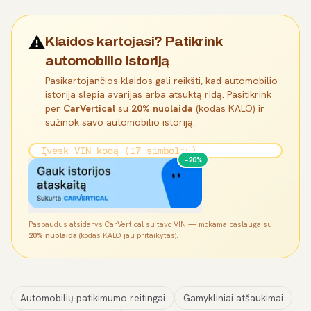
⚠️
Klaidos kartojasi? Patikrink
automobilio istoriją
Pasikartojančios klaidos gali reikšti, kad automobilio
istorija slepia avarijas arba atsuktą ridą. Pasitikrink
per
CarVertical
su
20% nuolaida
(kodas KALO) ir
sužinok savo automobilio istoriją.
−20%
Paspaudus atsidarys CarVertical su tavo VIN — mokama paslauga su
20% nuolaida
(kodas KALO jau pritaikytas).
Automobilių patikimumo reitingai
Gamykliniai atšaukimai