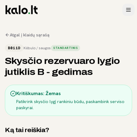
Atgal į klaidų sąrašą
B011D
Kėbulo / saugos
STANDARTINIS
Skysčio rezervuaro lygio
jutiklis B - gedimas
Kritiškumas:
Žemas
Patikrink skysčio lygį rankiniu būdu, paskambink serviso
paskyrai.
Ką tai reiškia?