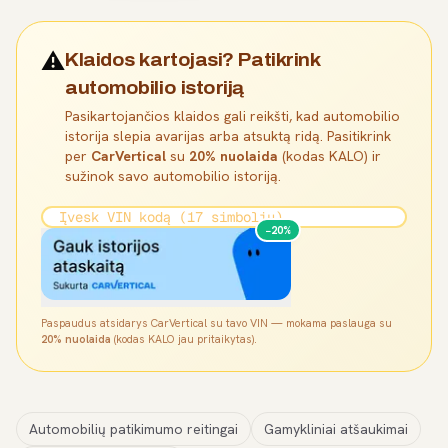
⚠️
Klaidos kartojasi? Patikrink
automobilio istoriją
Pasikartojančios klaidos gali reikšti, kad automobilio
istorija slepia avarijas arba atsuktą ridą. Pasitikrink
per
CarVertical
su
20% nuolaida
(kodas KALO) ir
sužinok savo automobilio istoriją.
−20%
Paspaudus atsidarys CarVertical su tavo VIN — mokama paslauga su
20% nuolaida
(kodas KALO jau pritaikytas).
Automobilių patikimumo reitingai
Gamykliniai atšaukimai