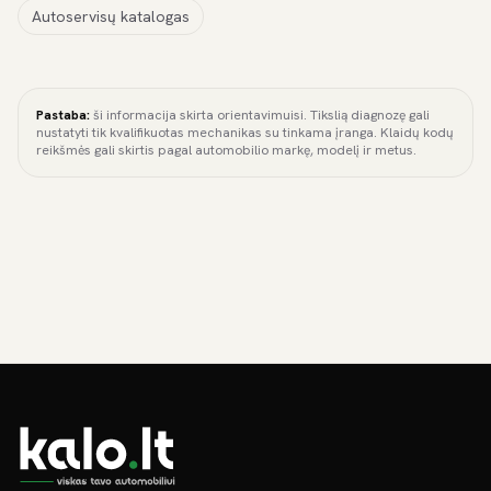
Autoservisų katalogas
Pastaba:
ši informacija skirta orientavimuisi. Tikslią diagnozę gali
nustatyti tik kvalifikuotas mechanikas su tinkama įranga. Klaidų kodų
reikšmės gali skirtis pagal automobilio markę, modelį ir metus.