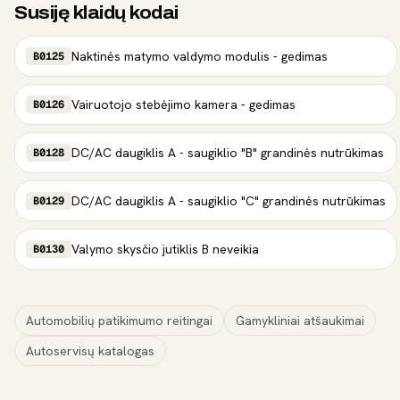
Susiję klaidų kodai
Naktinės matymo valdymo modulis - gedimas
B0125
Vairuotojo stebėjimo kamera - gedimas
B0126
DC/AC daugiklis A - saugiklio "B" grandinės nutrūkimas
B0128
DC/AC daugiklis A - saugiklio "C" grandinės nutrūkimas
B0129
Valymo skysčio jutiklis B neveikia
B0130
Automobilių patikimumo reitingai
Gamykliniai atšaukimai
Autoservisų katalogas