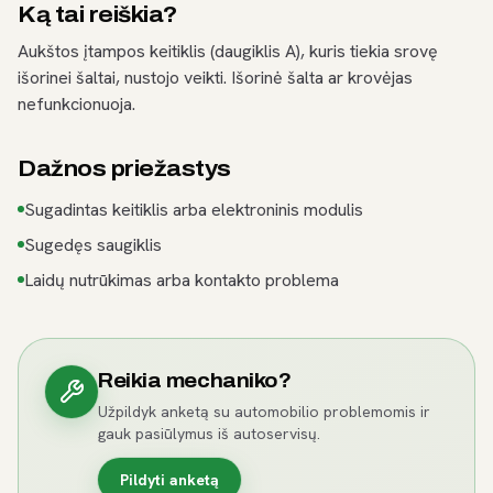
Ką tai reiškia?
Aukštos įtampos keitiklis (daugiklis A), kuris tiekia srovę
išorinei šaltai, nustojo veikti. Išorinė šalta ar krovėjas
nefunkcionuoja.
Dažnos priežastys
Sugadintas keitiklis arba elektroninis modulis
Sugedęs saugiklis
Laidų nutrūkimas arba kontakto problema
Reikia mechaniko?
Užpildyk anketą su automobilio problemomis ir
gauk pasiūlymus iš autoservisų.
Pildyti anketą