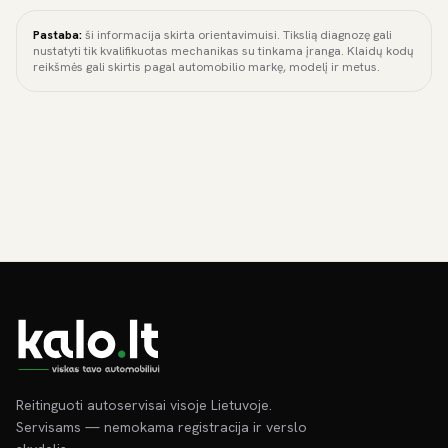
Pastaba:
ši informacija skirta orientavimuisi. Tikslią diagnozę gali
nustatyti tik kvalifikuotas mechanikas su tinkama įranga. Klaidų kodų
reikšmės gali skirtis pagal automobilio markę, modelį ir metus.
Reitinguoti autoservisai visoje Lietuvoje.
Servisams — nemokama registracija ir verslo