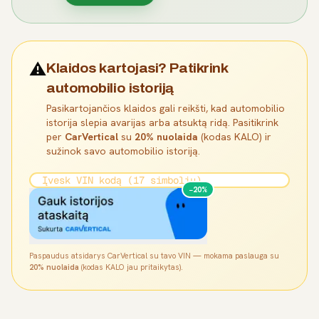
⚠️
Klaidos kartojasi? Patikrink
automobilio istoriją
Pasikartojančios klaidos gali reikšti, kad automobilio
istorija slepia avarijas arba atsuktą ridą. Pasitikrink
per
CarVertical
su
20% nuolaida
(kodas KALO) ir
sužinok savo automobilio istoriją.
−20%
Paspaudus atsidarys CarVertical su tavo VIN — mokama paslauga su
20% nuolaida
(kodas KALO jau pritaikytas).