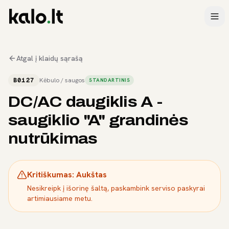
Atgal į klaidų sąrašą
B0127
Kėbulo / saugos
STANDARTINIS
DC/AC daugiklis A -
saugiklio "A" grandinės
nutrūkimas
Kritiškumas:
Aukštas
Nesikreipk į išorinę šaltą, paskambink serviso paskyrai
artimiausiame metu.