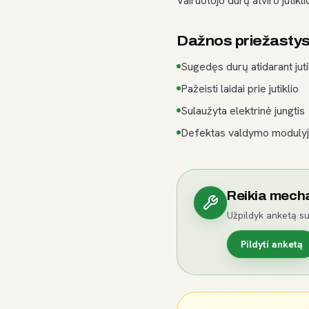
Vairuotojo durų atviro jutikl
Dažnos priežasty
Sugedęs durų atidarant juti
Pažeisti laidai prie jutiklio
Sulaužyta elektrinė jungtis
Defektas valdymo moduly
Reikia mech
Užpildyk anketą su
Pildyti anketą