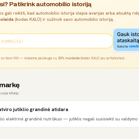
si? Patikrink automobilio istoriją
s gali reikšti, kad automobilio istorija slepia avarijas arba atsuktą ridą
olaida
(kodas KALO) ir sužinok savo automobilio istoriją.
l su tavo VIN — mokama paslauga su
20% nuolaida
(kodas KALO jau pritaikytas).
 markę
uoja kitaip:
tviro jutiklio grandinė atidara
lio elektrinė grandinė nutrūkusi — jutiklis negali susisiekti su valdymo