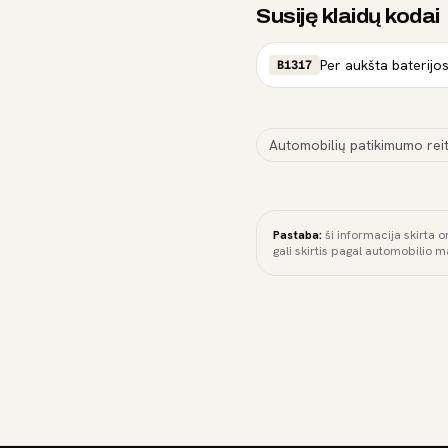
Susiję klaidų kodai
Per aukšta baterijo
B1317
Automobilių patikimumo reit
Pastaba:
ši informacija skirta o
gali skirtis pagal automobilio m