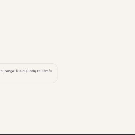
ama įranga. Klaidų kodų reikšmės