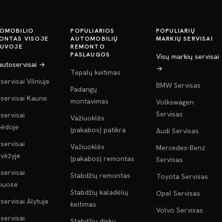
OMOBILIO
POPULIARIOS
POPULIARIŲ
ONTAS VISOJE
AUTOMOBILIŲ
MARKIŲ SERVISAI
TUVOJE
REMONTO
PASLAUGOS
Visų markių servisai
 autoservisai →
→
Tepalų keitimas
servisai Vilniuje
BMW Servisas
Padangų
servisai Kaune
montavimas
Volkswagen
Servisas
servisai
Važiuoklės
pėdoje
(pakabos) patikra
Audi Servisas
servisai
Važiuoklės
Mercedes-Benz
vėžyje
(pakabos) remontas
Servisas
servisai
Stabdžių remontas
Toyota Servisas
liuose
Stabdžių kaladėlių
Opel Servisas
servisai Alytuje
keitimas
Volvo Servisas
servisai
Stabdžių diskų