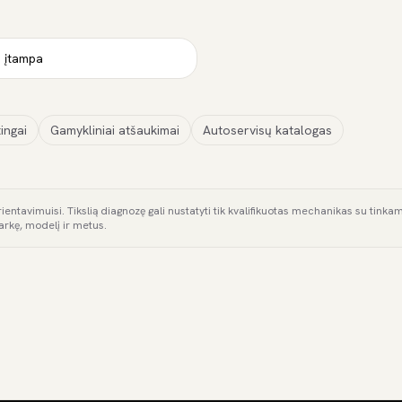
s įtampa
ingai
Gamykliniai atšaukimai
Autoservisų katalogas
rientavimuisi. Tikslią diagnozę gali nustatyti tik kvalifikuotas mechanikas su tink
arkę, modelį ir metus.