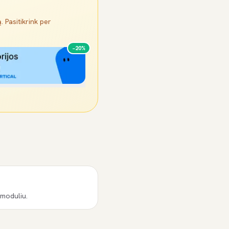
. Pasitikrink per
−20%
 moduliu.