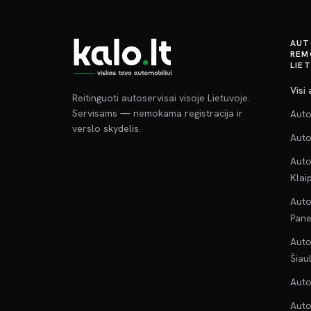
AUT
REM
LIE
Visi
Reitinguoti autoservisai visoje Lietuvoje.
Servisams — nemokama registracija ir
Auto
verslo skydelis.
Auto
Auto
Klai
Auto
Pane
Auto
Šiau
Auto
Auto