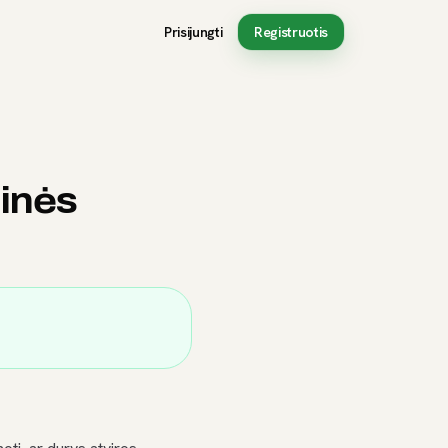
Prisijungti
Registruotis
dinės