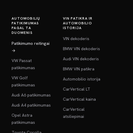
AUTOMOBILIŲ
VIN PATIKRA IR
PATIKIMUMAS
AUTOMOBILIO
PAGAL TA
ISTORIJA
DUOMENIS
VIN dekoderis
Patikimumo reitingai
BMW VIN dekoderis
→
Audi VIN dekoderis
VW Passat
patikimumas
BMW VIN patikra
VW Golf
Automobilio istorija
patikimumas
CarVertical LT
Audi A6 patikimumas
CarVertical kaina
Audi A4 patikimumas
CarVertical
Opel Astra
atsiliepimai
patikimumas
Toyota Corolla