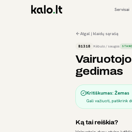
Servisai
Atgal į klaidų sąrašą
B1318
Kėbulo / saugos
STAND
Vairuotojo
gedimas
Kritiškumas:
Žemas
Gali važiuoti, patikrink 
Ką tai reiškia?