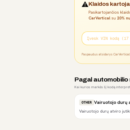
⚠️
Klaidos kartoja
Pasikartojančios klaido
CarVertical
su
20% nu
Paspaudus atsidarys CarVertica
Pagal automobilio
Kai kurios markės šį kodą interpret
Vairuotojo durų a
OTHER
Vairuotojo durų atviro jutik