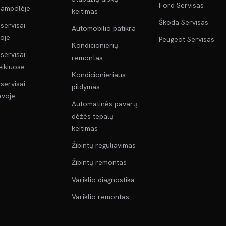
Ford Servisas
jampolėje
keitimas
Škoda Servisas
servisai
Automobilio patikra
oje
Peugeot Servisas
Kondicionierių
servisai
remontas
ikiuose
Kondicionieriaus
servisai
pildymas
voje
Automatinės pavarų
dėžės tepalų
keitimas
Žibintų reguliavimas
Žibintų remontas
Variklio diagnostika
Variklio remontas