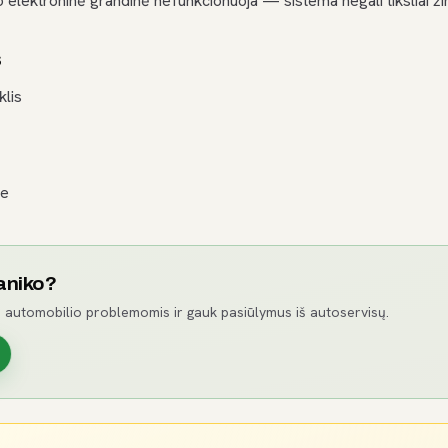
io elektroninė grandinė nefunkcionuoja — sistema negali tiksliai žin
s
klis
je
aniko?
 automobilio problemomis ir gauk pasiūlymus iš autoservisų.