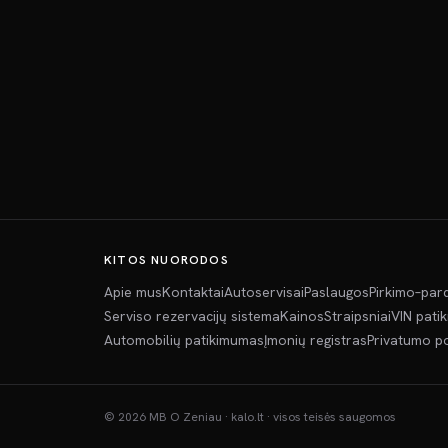
KITOS NUORODOS
Apie mus
Kontaktai
Autoservisai
Paslaugos
Pirkimo–par
Serviso rezervacijų sistema
Kainos
Straipsniai
VIN pati
Automobilių patikimumas
Įmonių registras
Privatumo po
©
2026
MB O Zeniau · kalo.lt · visos teisės saugomos