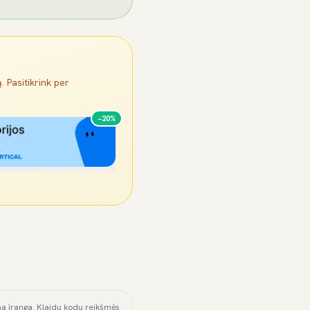
. Pasitikrink per
−20%
ama įranga. Klaidų kodų reikšmės