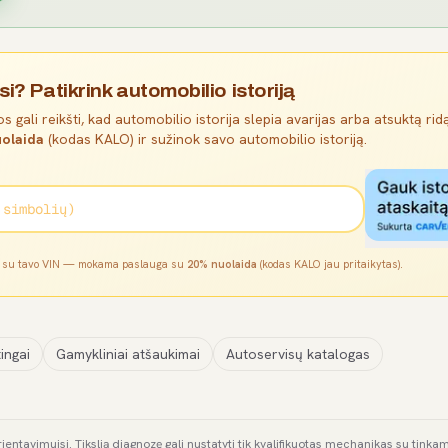
si? Patikrink automobilio istoriją
s gali reikšti, kad automobilio istorija slepia avarijas arba atsuktą ridą
olaida
(kodas KALO) ir sužinok savo automobilio istoriją.
l su tavo VIN — mokama paslauga su
20% nuolaida
(kodas KALO jau pritaikytas).
ingai
Gamykliniai atšaukimai
Autoservisų katalogas
rientavimuisi. Tikslią diagnozę gali nustatyti tik kvalifikuotas mechanikas su tink