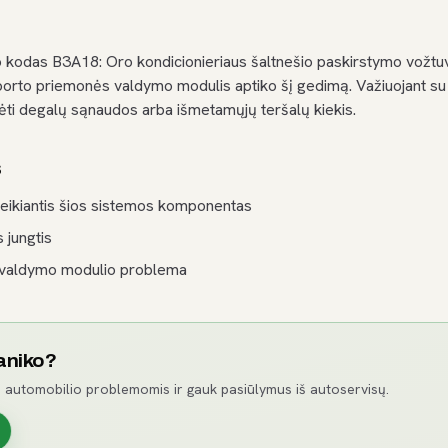
 kodas B3A18: Oro kondicionieriaus šaltnešio paskirstymo vožtu
orto priemonės valdymo modulis aptiko šį gedimą. Važiuojant su 
ėti degalų sąnaudos arba išmetamųjų teršalų kiekis.
s
eikiantis šios sistemos komponentas
s jungtis
 valdymo modulio problema
aniko?
 automobilio problemomis ir gauk pasiūlymus iš autoservisų.