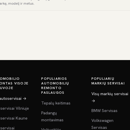
arkę, modelį ir metus.
OMOBILIO
POPULIARIOS
POPULIARIŲ
ONTAS VISOJE
AUTOMOBILIŲ
MARKIŲ SERVISAI
TUVOJE
REMONTO
PASLAUGOS
Visų markių servisai
 autoservisai →
→
Tepalų keitimas
servisai Vilniuje
BMW Servisas
Padangų
servisai Kaune
montavimas
Volkswagen
Servisas
servisai
Važiuoklės