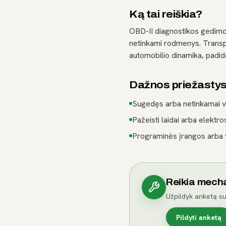
Ką tai reiškia?
OBD-II diagnostikos gedimo
netinkami rodmenys. Transp
automobilio dinamika, padid
Dažnos priežasty
Sugedęs arba netinkamai v
Pažeisti laidai arba elektro
Programinės įrangos arba
Reikia mech
Užpildyk anketą su
Pildyti anketą