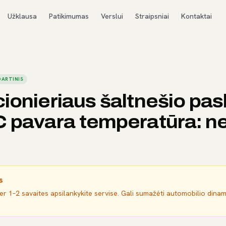
Užklausa
Patikimumas
Verslui
Straipsniai
Kontaktai
ARTINIS
ionieriaus šaltnešio pa
C pavara temperatūra: n
s
per 1–2 savaites apsilankykite servise. Gali sumažėti automobilio dina