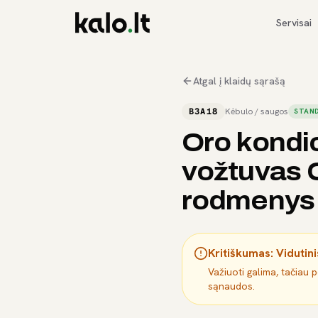
Servisai
Atgal į klaidų sąrašą
B3A18
Kėbulo / saugos
STAND
Oro kondic
vožtuvas 
rodmenys
Kritiškumas:
Vidutini
Važiuoti galima, tačiau 
sąnaudos.