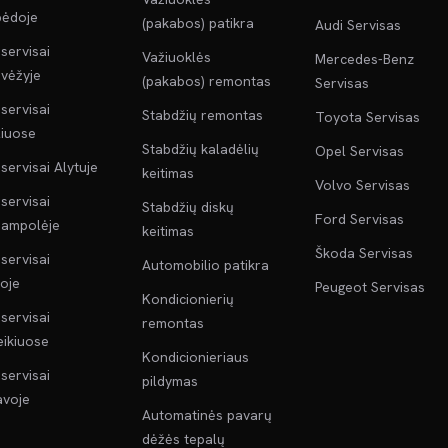
pėdoje
(pakabos) patikra
Audi Servisas
servisai
Važiuoklės
Mercedes-Benz
vėžyje
(pakabos) remontas
Servisas
servisai
Stabdžių remontas
Toyota Servisas
liuose
Stabdžių kaladėlių
Opel Servisas
servisai Alytuje
keitimas
Volvo Servisas
servisai
Stabdžių diskų
Ford Servisas
jampolėje
keitimas
Škoda Servisas
servisai
Automobilio patikra
oje
Peugeot Servisas
Kondicionierių
servisai
remontas
ikiuose
Kondicionieriaus
servisai
pildymas
voje
Automatinės pavarų
dėžės tepalų