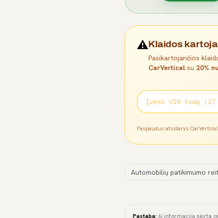
⚠️
Klaidos kartoja
Pasikartojančios klaido
CarVertical
su
20% nu
Paspaudus atsidarys CarVertica
Automobilių patikimumo reit
Pastaba:
ši informacija skirta o