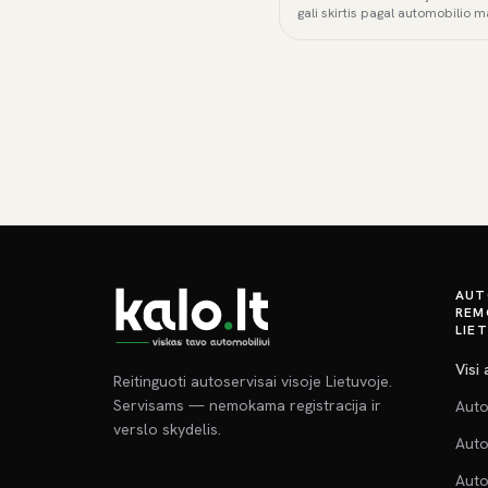
gali skirtis pagal automobilio m
AUT
REM
LIE
Visi
Reitinguoti autoservisai visoje Lietuvoje.
Servisams — nemokama registracija ir
Auto
verslo skydelis.
Auto
Auto