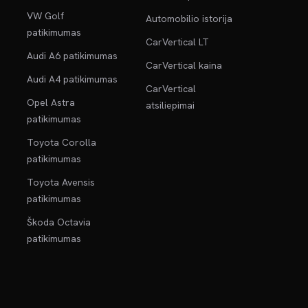
VW Golf
Automobilio istorija
patikimumas
CarVertical LT
Audi A6 patikimumas
CarVertical kaina
Audi A4 patikimumas
CarVertical
Opel Astra
atsiliepimai
patikimumas
Toyota Corolla
patikimumas
Toyota Avensis
patikimumas
Škoda Octavia
patikimumas