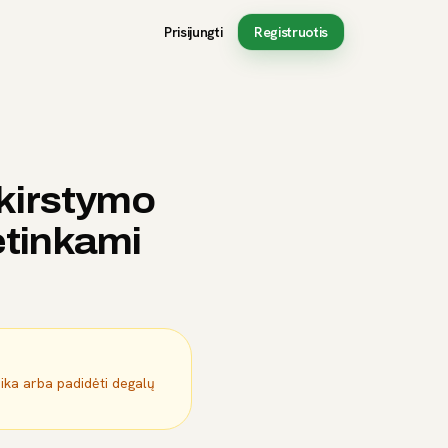
Prisijungti
Registruotis
skirstymo
etinkami
mika arba padidėti degalų