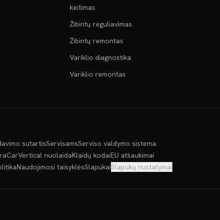
keitimas
Žibintų reguliavimas
Žibintų remontas
Variklio diagnostika
Variklio remontas
davimo sutartis
Servisams
Serviso valdymo sistema
kra
CarVertical nuolaida
Klaidų kodai
EU atšaukimai
litika
Naudojimosi taisyklės
Slapukai
Slapukų nustatymai