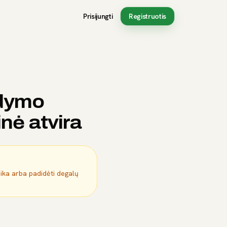
Prisijungti
Registruotis
ldymo
nė atvira
mika arba padidėti degalų