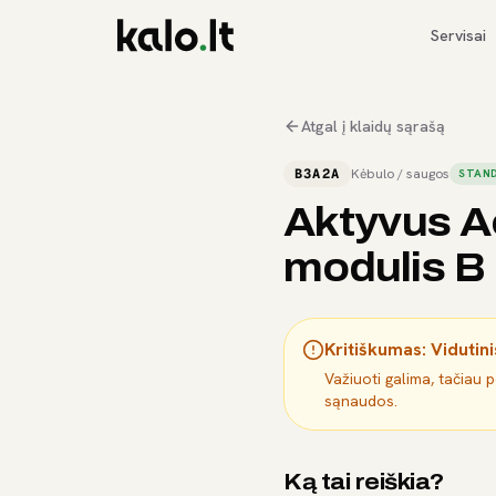
Servisai
Atgal į klaidų sąrašą
B3A2A
Kėbulo / saugos
STAND
Aktyvus A
modulis B 
Kritiškumas:
Vidutini
Važiuoti galima, tačiau 
sąnaudos.
Ką tai reiškia?