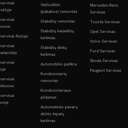
servisai
Važiuoklės
Mercedes-Benz
vėžyje
(pakabos) remontas
Servisas
servisai
Stabdžių remontas
Toyota Servisas
liuose
Stabdžių kaladėlių
Opel Servisas
servisai Alytuje
keitimas
Volvo Servisas
servisai
Stabdžių diskų
Ford Servisas
jampolėje
keitimas
Škoda Servisas
servisai
Automobilio patikra
oje
Peugeot Servisas
Kondicionierių
servisai
remontas
ikiuose
Kondicionieriaus
servisai
pildymas
voje
Automatinės pavarų
dėžės tepalų
keitimas