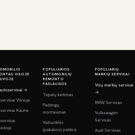
OMOBILIO
POPULIARIOS
POPULIARIŲ
ONTAS VISOJE
AUTOMOBILIŲ
MARKIŲ SERVISAI
TUVOJE
REMONTO
PASLAUGOS
Visų markių servisai
 autoservisai →
→
Tepalų keitimas
servisai Vilniuje
BMW Servisas
Padangų
servisai Kaune
montavimas
Volkswagen
Servisas
servisai
Važiuoklės
pėdoje
(pakabos) patikra
Audi Servisas