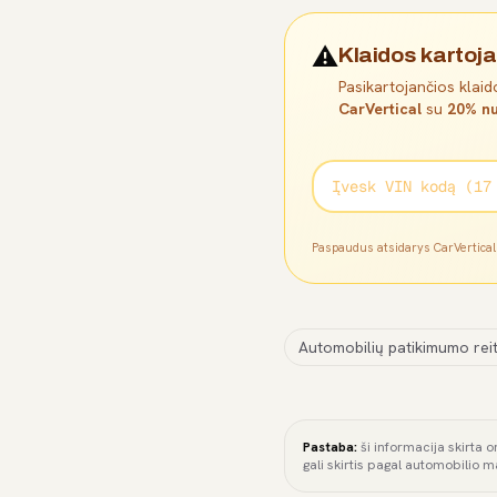
⚠️
Klaidos kartoja
Pasikartojančios klaido
CarVertical
su
20% nu
Paspaudus atsidarys CarVertica
Automobilių patikimumo reit
Pastaba:
ši informacija skirta o
gali skirtis pagal automobilio m