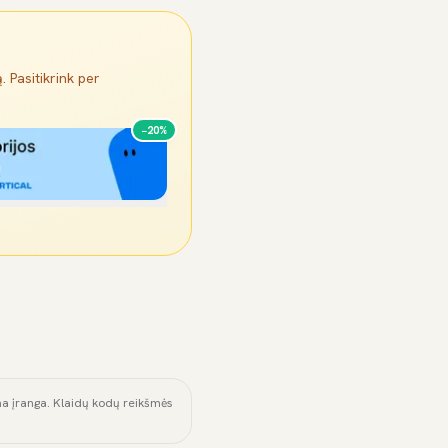
. Pasitikrink per
−20%
ama įranga. Klaidų kodų reikšmės