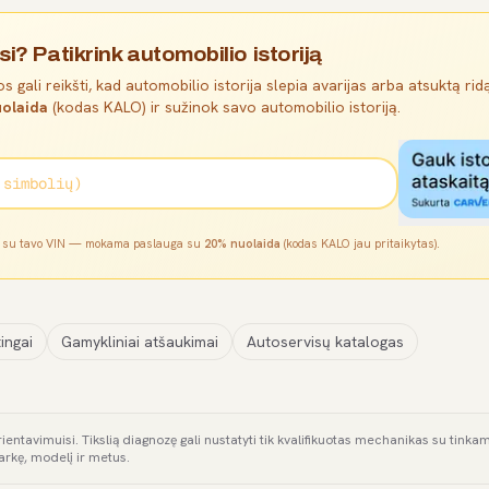
si? Patikrink automobilio istoriją
s gali reikšti, kad automobilio istorija slepia avarijas arba atsuktą ridą
olaida
(kodas KALO) ir sužinok savo automobilio istoriją.
l su tavo VIN — mokama paslauga su
20% nuolaida
(kodas KALO jau pritaikytas).
ingai
Gamykliniai atšaukimai
Autoservisų katalogas
rientavimuisi. Tikslią diagnozę gali nustatyti tik kvalifikuotas mechanikas su tink
arkę, modelį ir metus.