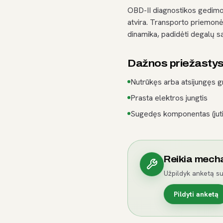
OBD-II diagnostikos gedim
atvira. Transporto priemonė
dinamika, padidėti degalų s
Dažnos priežasty
Nutrūkęs arba atsijungęs g
Prasta elektros jungtis
Sugedęs komponentas (jutik
Reikia mech
Užpildyk anketą su
Pildyti anketą