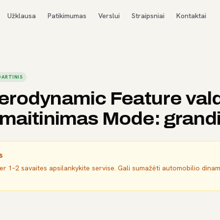
Užklausa
Patikimumas
Verslui
Straipsniai
Kontaktai
ARTINIS
erodynamic Feature va
maitinimas Mode: grandi
s
per 1–2 savaites apsilankykite servise. Gali sumažėti automobilio dina