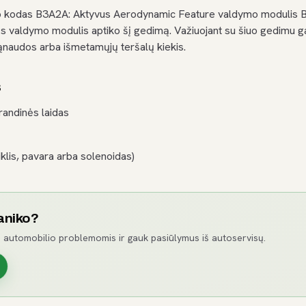
o kodas B3A2A: Aktyvus Aerodynamic Feature valdymo modulis B
s valdymo modulis aptiko šį gedimą. Važiuojant su šiuo gedimu ga
ąnaudos arba išmetamųjų teršalų kiekis.
s
randinės laidas
lis, pavara arba solenoidas)
aniko?
 automobilio problemomis ir gauk pasiūlymus iš autoservisų.