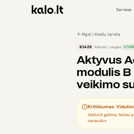
Servisai
Atgal į klaidų sąrašą
B3A2B
Kėbulo / saugos
STAND
Aktyvus A
modulis B
veikimo su
Kritiškumas:
Vidutini
Važiuoti galima, tačiau 
sąnaudos.