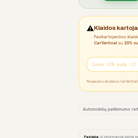
⚠️
Klaidos kartoja
Pasikartojančios klaido
CarVertical
su
20% nu
Paspaudus atsidarys CarVertica
Automobilių patikimumo reit
Pastaba:
ši informacija skirta o