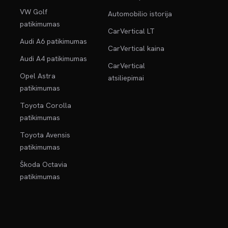
VW Golf
Automobilio istorija
patikimumas
CarVertical LT
Audi A6 patikimumas
CarVertical kaina
Audi A4 patikimumas
CarVertical
Opel Astra
atsiliepimai
patikimumas
Toyota Corolla
patikimumas
Toyota Avensis
patikimumas
Škoda Octavia
patikimumas