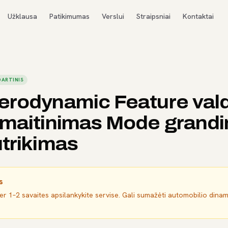
Užklausa
Patikimumas
Verslui
Straipsniai
Kontaktai
ARTINIS
erodynamic Feature va
 maitinimas Mode grandi
trikimas
s
per 1–2 savaites apsilankykite servise. Gali sumažėti automobilio dina