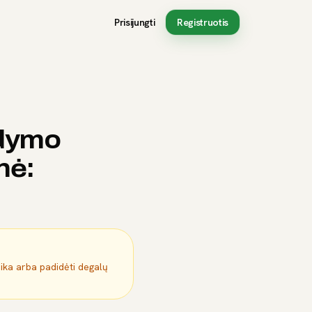
Prisijungti
Registruotis
ldymo
nė:
mika arba padidėti degalų