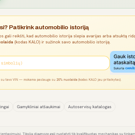
si? Patikrink automobilio istoriją
s gali reikšti, kad automobilio istorija slepia avarijas arba atsuktą ridą
olaida
(kodas KALO) ir sužinok savo automobilio istoriją.
l su tavo VIN — mokama paslauga su
20% nuolaida
(kodas KALO jau pritaikytas).
ingai
Gamykliniai atšaukimai
Autoservisų katalogas
rientavimuisi. Tikslią diagnozę gali nustatyti tik kvalifikuotas mechanikas su tink