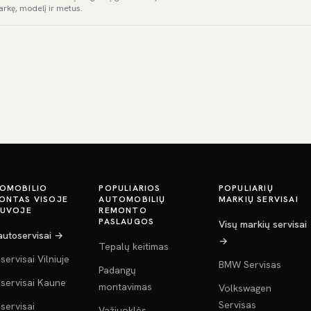
arkę, modelį ir metus.
OMOBILIO
POPULIARIOS
POPULIARIŲ
ONTAS VISOJE
AUTOMOBILIŲ
MARKIŲ SERVISAI
TUVOJE
REMONTO
PASLAUGOS
Visų markių servisai
 autoservisai →
→
Tepalų keitimas
servisai Vilniuje
BMW Servisas
Padangų
servisai Kaune
montavimas
Volkswagen
Servisas
servisai
Važiuoklės