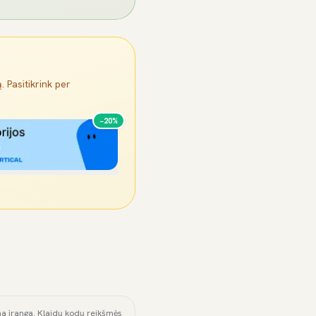
. Pasitikrink per
−20%
ama įranga. Klaidų kodų reikšmės