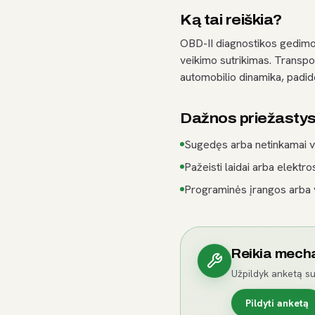
Ką tai reiškia?
OBD-II diagnostikos gedim
veikimo sutrikimas. Transpo
automobilio dinamika, padid
Dažnos priežasty
Sugedęs arba netinkamai v
Pažeisti laidai arba elektro
Programinės įrangos arba
Reikia mech
Užpildyk anketą su
Pildyti anketą