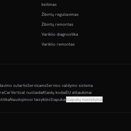
keitimas
Žibintų reguliavimas
Žibintų remontas
Variklio diagnostika
Variklio remontas
davimo sutartis
Servisams
Serviso valdymo sistema
kra
CarVertical nuolaida
Klaidų kodai
EU atšaukimai
litika
Naudojimosi taisyklės
Slapukai
Slapukų nustatymai