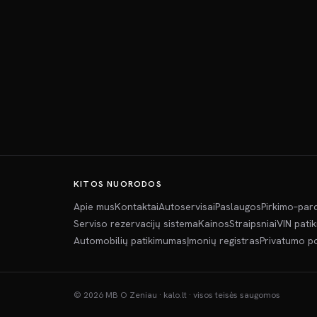
KITOS NUORODOS
Apie mus
Kontaktai
Autoservisai
Paslaugos
Pirkimo–par
Serviso rezervacijų sistema
Kainos
Straipsniai
VIN pati
Automobilių patikimumas
Įmonių registras
Privatumo po
©
2026
MB O Zeniau · kalo.lt · visos teisės saugomos