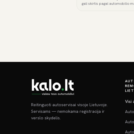
gali skirtis pagal automobilio m
AUT
REM
LIE
Visi
Reitinguoti autoservisai visoje Lietuvoje.
Servisams — nemokama registracija ir
Auto
verslo skydelis.
Auto
Auto