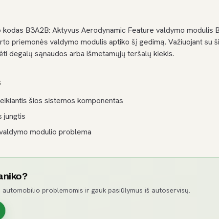
o kodas B3A2B: Aktyvus Aerodynamic Feature valdymo modulis B
rto priemonės valdymo modulis aptiko šį gedimą. Važiuojant su ši
ėti degalų sąnaudos arba išmetamųjų teršalų kiekis.
s
eikiantis šios sistemos komponentas
s jungtis
 valdymo modulio problema
aniko?
 automobilio problemomis ir gauk pasiūlymus iš autoservisų.