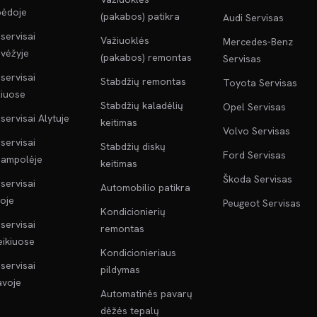
pėdoje
(pakabos) patikra
Audi Servisas
servisai
Važiuoklės
Mercedes-Benz
vėžyje
(pakabos) remontas
Servisas
servisai
Stabdžių remontas
Toyota Servisas
liuose
Stabdžių kaladėlių
Opel Servisas
servisai Alytuje
keitimas
Volvo Servisas
servisai
Stabdžių diskų
Ford Servisas
jampolėje
keitimas
Škoda Servisas
servisai
Automobilio patikra
oje
Peugeot Servisas
Kondicionierių
servisai
remontas
ikiuose
Kondicionieriaus
servisai
pildymas
voje
Automatinės pavarų
dėžės tepalų