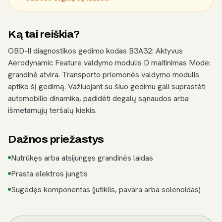
Ką tai reiškia?
OBD-II diagnostikos gedimo kodas B3A32: Aktyvus
Aerodynamic Feature valdymo modulis D maitinimas Mode:
grandinė atvira. Transporto priemonės valdymo modulis
aptiko šį gedimą. Važiuojant su šiuo gedimu gali suprastėti
automobilio dinamika, padidėti degalų sąnaudos arba
išmetamųjų teršalų kiekis.
Dažnos priežastys
Nutrūkęs arba atsijungęs grandinės laidas
Prasta elektros jungtis
Sugedęs komponentas (jutiklis, pavara arba solenoidas)