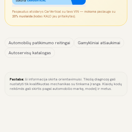
Paspaudus atsidarys CarVertical su tavo VIN — mokama paslauga su
20% nuolaida
(kodas KALO jau pritaikytas).
Automobilių patikimumo reitingai
Gamykliniai atšaukimai
Autoservisų katalogas
Pastaba:
ši informacija skirta orientavimuisi. Tikslią diagnozę gali
nustatyti tik kvalifikuotas mechanikas su tinkama įranga. Klaidų kodų
reikšmės gali skirtis pagal automobilio markę, modelį ir metus.