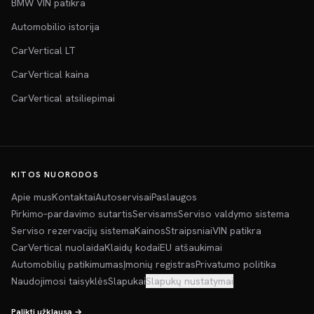
BMW VIN patikra
Automobilio istorija
CarVertical LT
CarVertical kaina
CarVertical atsiliepimai
KITOS NUORODOS
Apie mus
Kontaktai
Autoservisai
Paslaugos
Pirkimo–pardavimo sutartis
Servisams
Serviso valdymo sistema
Serviso rezervacijų sistema
Kainos
Straipsniai
VIN patikra
CarVertical nuolaida
Klaidų kodai
EU atšaukimai
Automobilių patikimumas
Įmonių registras
Privatumo politika
Naudojimosi taisyklės
Slapukai
Slapukų nustatymai
Palikti užklausą →