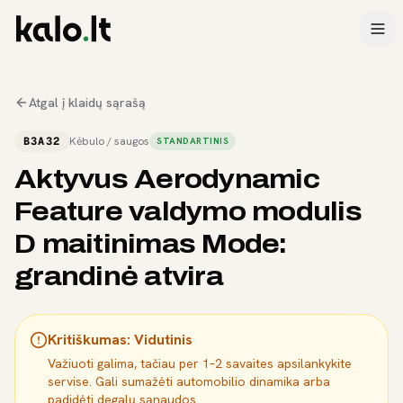
Atgal į klaidų sąrašą
B3A32
Kėbulo / saugos
STANDARTINIS
Aktyvus Aerodynamic
Feature valdymo modulis
D maitinimas Mode:
grandinė atvira
Kritiškumas:
Vidutinis
Važiuoti galima, tačiau per 1–2 savaites apsilankykite
servise. Gali sumažėti automobilio dinamika arba
padidėti degalų sąnaudos.