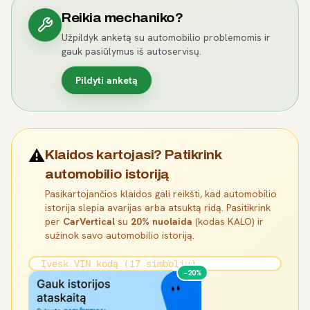
Reikia mechaniko?
Užpildyk anketą su automobilio problemomis ir
gauk pasiūlymus iš autoservisų.
Pildyti anketą
⚠️
Klaidos kartojasi? Patikrink
automobilio istoriją
Pasikartojančios klaidos gali reikšti, kad automobilio
istorija slepia avarijas arba atsuktą ridą. Pasitikrink
per
CarVertical
su
20% nuolaida
(kodas KALO) ir
sužinok savo automobilio istoriją.
−20%