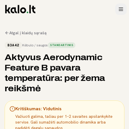
Atgal į klaidų sąrašą
B3A42
Kėbulo / saugos
STANDARTINIS
Aktyvus Aerodynamic
Feature B pavara
temperatūra: per žema
reikšmė
Kritiškumas:
Vidutinis
Važiuoti galima, tačiau per 1–2 savaites apsilankykite
servise. Gali sumažėti automobilio dinamika arba
padidėti degalų sąnaudos.