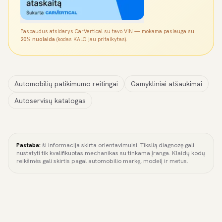
Paspaudus atsidarys CarVertical su tavo VIN — mokama paslauga su
20% nuolaida
(kodas KALO jau pritaikytas).
Automobilių patikimumo reitingai
Gamykliniai atšaukimai
Autoservisų katalogas
Pastaba:
ši informacija skirta orientavimuisi. Tikslią diagnozę gali
nustatyti tik kvalifikuotas mechanikas su tinkama įranga. Klaidų kodų
reikšmės gali skirtis pagal automobilio markę, modelį ir metus.