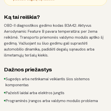
Ką tai reiškia?
OBD-II diagnostikos gedimo kodas B3A42: Aktyvus
Aerodynamic Feature B pavara temperatūra: per žema
reikšmė. Transporto priemonės valdymo modulis aptiko šį
gedimą. Važiuojant su šiuo gedimu gali suprastėti
automobilio dinamika, padidėti degalų sąnaudos arba
išmetamųjų teršalų kiekis.
Dažnos priežastys
Sugedęs arba netinkamai veikiantis šios sistemos
komponentas
Pažeisti laidai arba elektros jungtis
Programinės įrangos arba valdymo modulio problema