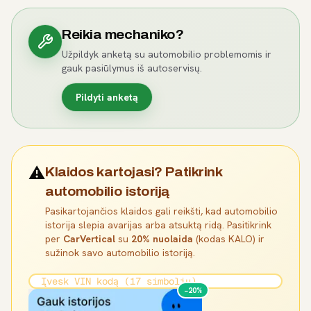
Reikia mechaniko?
Užpildyk anketą su automobilio problemomis ir
gauk pasiūlymus iš autoservisų.
Pildyti anketą
⚠️
Klaidos kartojasi? Patikrink
automobilio istoriją
Pasikartojančios klaidos gali reikšti, kad automobilio
istorija slepia avarijas arba atsuktą ridą. Pasitikrink
per
CarVertical
su
20% nuolaida
(kodas KALO) ir
sužinok savo automobilio istoriją.
−20%