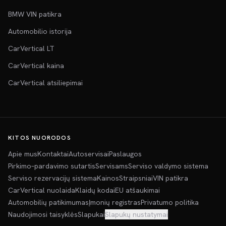
BMW VIN patikra
Automobilio istorija
CarVertical LT
CarVertical kaina
CarVertical atsiliepimai
KITOS NUORODOS
Apie mus
Kontaktai
Autoservisai
Paslaugos
Pirkimo–pardavimo sutartis
Servisams
Serviso valdymo sistema
Serviso rezervacijų sistema
Kainos
Straipsniai
VIN patikra
CarVertical nuolaida
Klaidų kodai
EU atšaukimai
Automobilių patikimumas
Įmonių registras
Privatumo politika
Naudojimosi taisyklės
Slapukai
Slapukų nustatymai