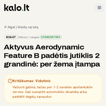
Atgal į klaidų sąrašą
B3A47
Kėbulo / saugos
STANDARTINIS
Aktyvus Aerodynamic
Feature B padėtis jutiklis 2
grandinė: per žema įtampa
Kritiškumas:
Vidutinis
Važiuoti galima, tačiau per 1–2 savaites apsilankykite
servise. Gali sumažėti automobilio dinamika arba
padidėti degalų sąnaudos.