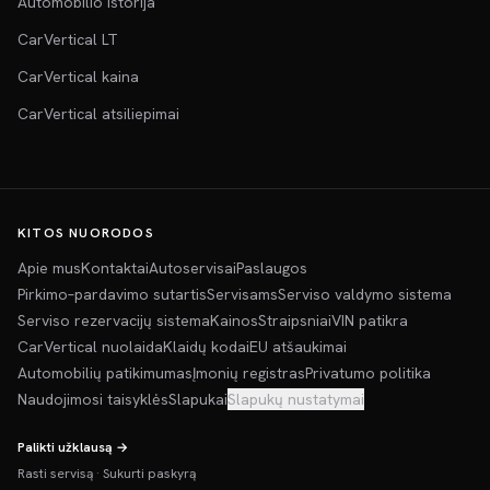
Automobilio istorija
CarVertical LT
CarVertical kaina
CarVertical atsiliepimai
KITOS NUORODOS
Apie mus
Kontaktai
Autoservisai
Paslaugos
Pirkimo–pardavimo sutartis
Servisams
Serviso valdymo sistema
Serviso rezervacijų sistema
Kainos
Straipsniai
VIN patikra
CarVertical nuolaida
Klaidų kodai
EU atšaukimai
Automobilių patikimumas
Įmonių registras
Privatumo politika
Naudojimosi taisyklės
Slapukai
Slapukų nustatymai
Palikti užklausą →
Rasti servisą
·
Sukurti paskyrą