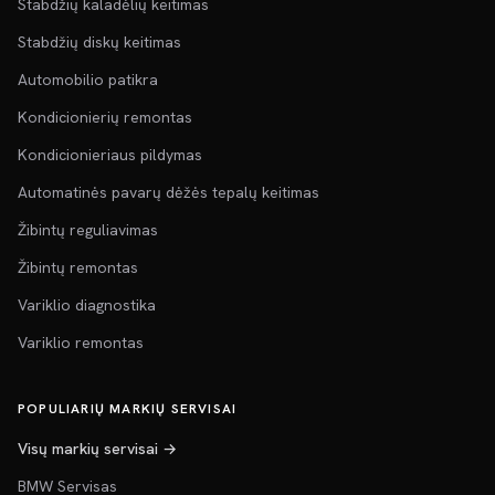
Stabdžių kaladėlių keitimas
Stabdžių diskų keitimas
Automobilio patikra
Kondicionierių remontas
Kondicionieriaus pildymas
Automatinės pavarų dėžės tepalų keitimas
Žibintų reguliavimas
Žibintų remontas
Variklio diagnostika
Variklio remontas
POPULIARIŲ MARKIŲ SERVISAI
Visų markių servisai →
BMW Servisas