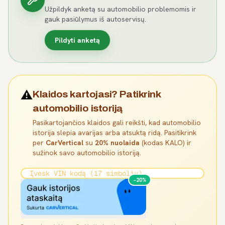
Užpildyk anketą su automobilio problemomis ir
gauk pasiūlymus iš autoservisų.
Pildyti anketą
⚠️
Klaidos kartojasi? Patikrink
automobilio istoriją
Pasikartojančios klaidos gali reikšti, kad automobilio
istorija slepia avarijas arba atsuktą ridą. Pasitikrink
per
CarVertical
su
20% nuolaida
(kodas KALO) ir
sužinok savo automobilio istoriją.
−20%