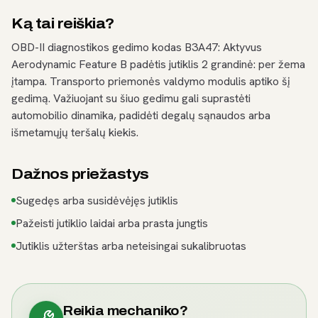
Ką tai reiškia?
OBD-II diagnostikos gedimo kodas B3A47: Aktyvus
Aerodynamic Feature B padėtis jutiklis 2 grandinė: per žema
įtampa. Transporto priemonės valdymo modulis aptiko šį
gedimą. Važiuojant su šiuo gedimu gali suprastėti
automobilio dinamika, padidėti degalų sąnaudos arba
išmetamųjų teršalų kiekis.
Dažnos priežastys
Sugedęs arba susidėvėjęs jutiklis
Pažeisti jutiklio laidai arba prasta jungtis
Jutiklis užterštas arba neteisingai sukalibruotas
Reikia mechaniko?