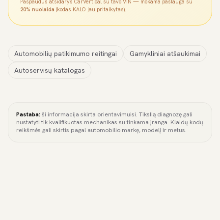
Paspaudus atsidarys CarVertical su tavo VIN — mokama paslauga su
20% nuolaida
(kodas KALO jau pritaikytas).
Automobilių patikimumo reitingai
Gamykliniai atšaukimai
Autoservisų katalogas
Pastaba:
ši informacija skirta orientavimuisi. Tikslią diagnozę gali
nustatyti tik kvalifikuotas mechanikas su tinkama įranga. Klaidų kodų
reikšmės gali skirtis pagal automobilio markę, modelį ir metus.