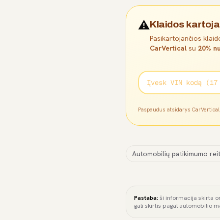
⚠️
Klaidos kartoja
Pasikartojančios klaido
CarVertical
su
20% nu
Paspaudus atsidarys CarVertica
Automobilių patikimumo reit
Pastaba:
ši informacija skirta o
gali skirtis pagal automobilio m