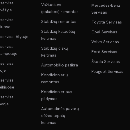
servisai
Važiuoklės
Mercedes-Benz
vėžyje
(pakabos) remontas
Servisas
servisai
Stabdžių remontas
Toyota Servisas
liuose
Stabdžių kaladėlių
Opel Servisas
servisai Alytuje
keitimas
Volvo Servisas
servisai
Stabdžių diskų
Ford Servisas
jampolėje
keitimas
Škoda Servisas
servisai
Automobilio patikra
oje
Peugeot Servisas
Kondicionierių
servisai
remontas
ikiuose
Kondicionieriaus
servisai
pildymas
voje
Automatinės pavarų
dėžės tepalų
keitimas