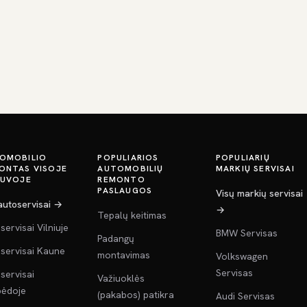
OMOBILIO
POPULIARIOS
POPULIARIŲ
ONTAS VISOJE
AUTOMOBILIŲ
MARKIŲ SERVISAI
TUVOJE
REMONTO
PASLAUGOS
Visų markių servisai
 autoservisai →
→
Tepalų keitimas
servisai Vilniuje
BMW Servisas
Padangų
servisai Kaune
montavimas
Volkswagen
Servisas
servisai
Važiuoklės
pėdoje
(pakabos) patikra
Audi Servisas