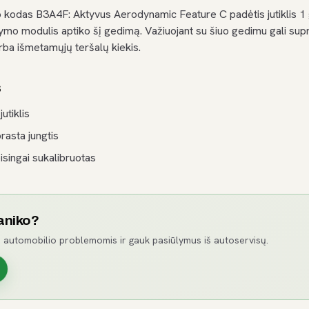
 kodas B3A4F: Aktyvus Aerodynamic Feature C padėtis jutiklis 1 
o modulis aptiko šį gedimą. Važiuojant su šiuo gedimu gali supr
ba išmetamųjų teršalų kiekis.
s
utiklis
prasta jungtis
isingai sukalibruotas
aniko?
 automobilio problemomis ir gauk pasiūlymus iš autoservisų.