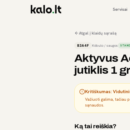
Servisai
Atgal į klaidų sąrašą
B3A4F
Kėbulo / saugos
STAND
Aktyvus A
jutiklis 1
Kritiškumas:
Vidutini
Važiuoti galima, tačiau 
sąnaudos.
Ką tai reiškia?