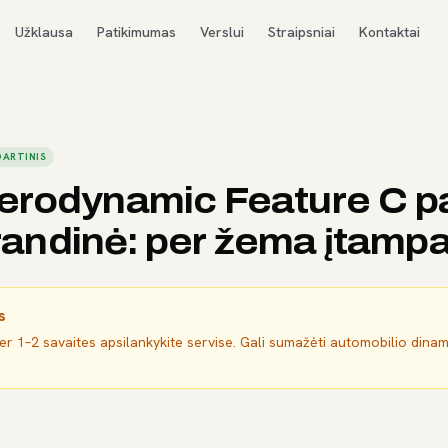
Užklausa
Patikimumas
Verslui
Straipsniai
Kontaktai
ARTINIS
erodynamic Feature C p
 grandinė: per žema įtamp
s
per 1–2 savaites apsilankykite servise. Gali sumažėti automobilio dina