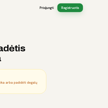
Prisijungti
Registruotis
adėtis
a
mika arba padidėti degalų