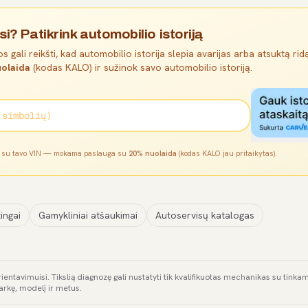
si? Patikrink automobilio istoriją
s gali reikšti, kad automobilio istorija slepia avarijas arba atsuktą ridą
olaida
(kodas KALO) ir sužinok savo automobilio istoriją.
l su tavo VIN — mokama paslauga su
20% nuolaida
(kodas KALO jau pritaikytas).
ingai
Gamykliniai atšaukimai
Autoservisų katalogas
rientavimuisi. Tikslią diagnozę gali nustatyti tik kvalifikuotas mechanikas su tink
arkę, modelį ir metus.