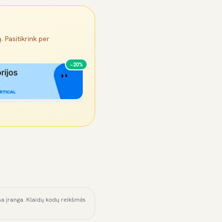
. Pasitikrink per
−20%
ama įranga. Klaidų kodų reikšmės