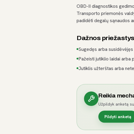
OBD-II diagnostikos gedimo
Transporto priemonės valdym
padidėti degalų sąnaudos ar
Dažnos priežasty
Sugedęs arba susidėvėjęs j
Pažeisti jutiklio laidai arba 
Jutiklis užterštas arba nete
Reikia mech
Užpildyk anketą su
Pildyti anketą