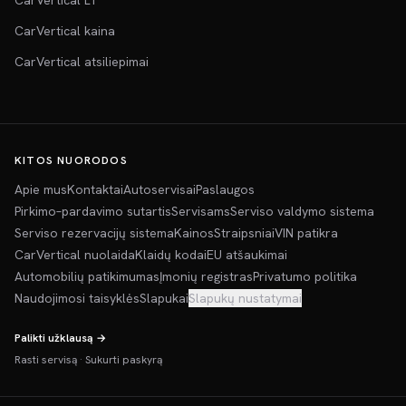
CarVertical LT
CarVertical kaina
CarVertical atsiliepimai
KITOS NUORODOS
Apie mus
Kontaktai
Autoservisai
Paslaugos
Pirkimo–pardavimo sutartis
Servisams
Serviso valdymo sistema
Serviso rezervacijų sistema
Kainos
Straipsniai
VIN patikra
CarVertical nuolaida
Klaidų kodai
EU atšaukimai
Automobilių patikimumas
Įmonių registras
Privatumo politika
Naudojimosi taisyklės
Slapukai
Slapukų nustatymai
Palikti užklausą →
Rasti servisą
·
Sukurti paskyrą