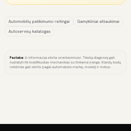
Automobilių patikimumo reitingai
Gamykliniai atšaukimai
Autoservisų katalogas
Pastaba:
ši informacija skirta orientavimuisi. Tikslią diagnozę gali
nustatyti tik kvalifikuotas mechanikas su tinkama įranga. Klaidų kodų
reikšmės gali skirtis pagal automobilio markę, modelį ir metus.