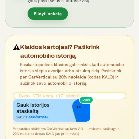
gauk pasiūlymus iš autoservisų.
Pildyti anketą
⚠️
Klaidos kartojasi? Patikrink
automobilio istoriją
Pasikartojančios klaidos gali reikšti, kad automobilio
istorija slepia avarijas arba atsuktą ridą. Pasitikrink
per
CarVertical
su
20% nuolaida
(kodas KALO) ir
sužinok savo automobilio istoriją.
−20%
Paspaudus atsidarys CarVertical su tavo VIN — mokama paslauga su
20% nuolaida
(kodas KALO jau pritaikytas).