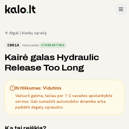
Atgal į klaidų sąrašą
C001A
Važiuoklės
STANDARTINIS
Kairė galas Hydraulic
Release Too Long
Kritiškumas:
Vidutinis
Važiuoti galima, tačiau per 1–2 savaites apsilankykite
servise. Gali sumažėti automobilio dinamika arba
padidėti degalų sąnaudos.
Ką tai reiškia?