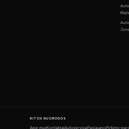
Auto
Maže
Auto
Jona
KITOS NUORODOS
Apie mus
Kontaktai
Autoservisai
Paslaugos
Pirkimo–par