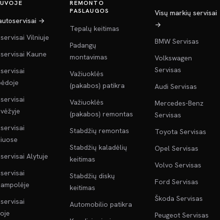
TUVOJE
REMONTO
PASLAUGOS
Visų markių servisai
 autoservisai →
→
Tepalų keitimas
servisai Vilniuje
BMW Servisas
Padangų
servisai Kaune
montavimas
Volkswagen
Servisas
servisai
Važiuoklės
pėdoje
(pakabos) patikra
Audi Servisas
servisai
Važiuoklės
Mercedes-Benz
vėžyje
(pakabos) remontas
Servisas
servisai
Stabdžių remontas
Toyota Servisas
liuose
Stabdžių kaladėlių
Opel Servisas
servisai Alytuje
keitimas
Volvo Servisas
servisai
Stabdžių diskų
Ford Servisas
jampolėje
keitimas
Škoda Servisas
servisai
Automobilio patikra
oje
Peugeot Servisas