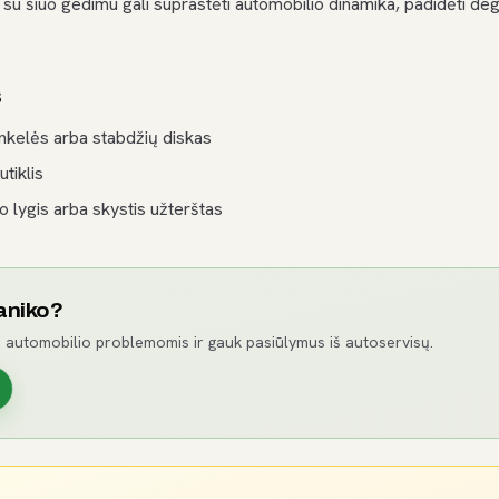
t su šiuo gedimu gali suprastėti automobilio dinamika, padidėti d
s
inkelės arba stabdžių diskas
tiklis
 lygis arba skystis užterštas
aniko?
 automobilio problemomis ir gauk pasiūlymus iš autoservisų.