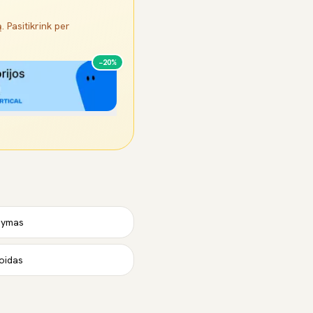
. Pasitikrink per
−20%
ldymas
oidas