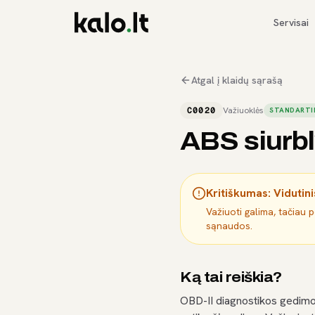
Servisai
Atgal į klaidų sąrašą
C0020
Važiuoklės
STANDARTI
ABS siurbl
Kritiškumas:
Vidutini
Važiuoti galima, tačiau 
sąnaudos.
Ką tai reiškia?
OBD-II diagnostikos gedimo