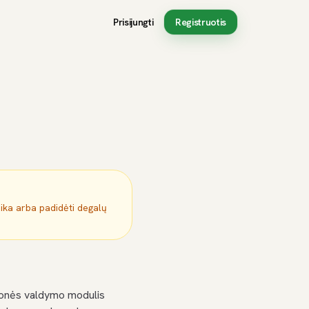
Prisijungti
Registruotis
mika arba padidėti degalų
monės valdymo modulis