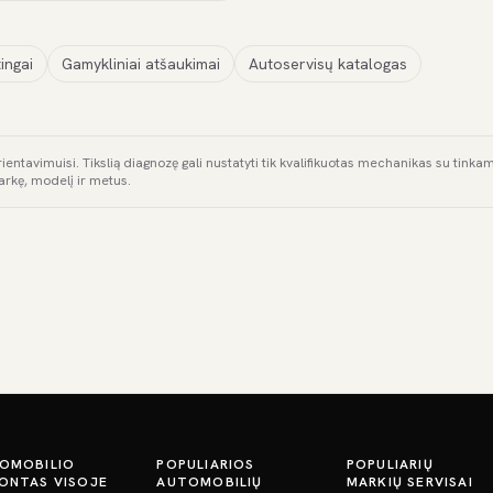
ingai
Gamykliniai atšaukimai
Autoservisų katalogas
rientavimuisi. Tikslią diagnozę gali nustatyti tik kvalifikuotas mechanikas su tink
arkę, modelį ir metus.
OMOBILIO
POPULIARIOS
POPULIARIŲ
ONTAS VISOJE
AUTOMOBILIŲ
MARKIŲ SERVISAI