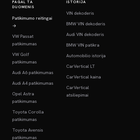
PAGAL TA
ISTORIJA
DUOMENIS
VIN dekoderis
Patikimumo reitingai
BMW VIN dekoderis
→
Audi VIN dekoderis
VW Passat
patikimumas
BMW VIN patikra
VW Golf
Automobilio istorija
patikimumas
CarVertical LT
Audi A6 patikimumas
CarVertical kaina
Audi A4 patikimumas
CarVertical
Opel Astra
atsiliepimai
patikimumas
Toyota Corolla
patikimumas
Toyota Avensis
patikimumas