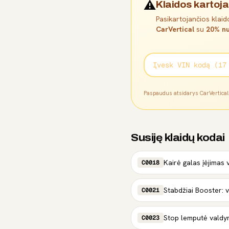
⚠️
Klaidos kartoja
Pasikartojančios klaido
CarVertical
su
20% nu
Paspaudus atsidarys CarVertica
Susiję klaidų kodai
Kairė galas įėjimas
C0018
Stabdžiai Booster: 
C0021
Stop lemputė vald
C0023