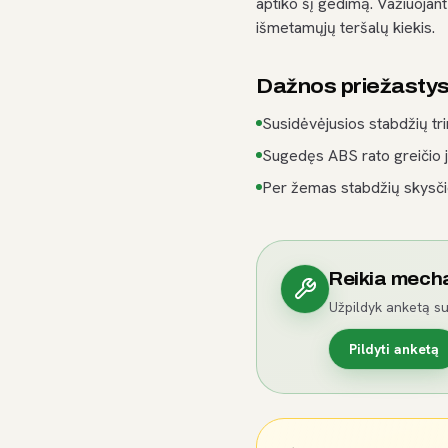
aptiko šį gedimą. Važiuojan
išmetamųjų teršalų kiekis.
Dažnos priežasty
Susidėvėjusios stabdžių tr
Sugedęs ABS rato greičio ju
Per žemas stabdžių skysčio
Reikia mech
Užpildyk anketą su
Pildyti anketą