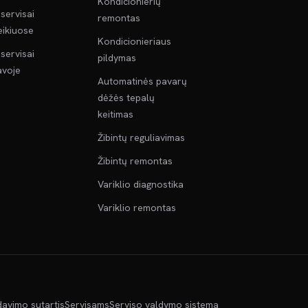
Kondicionierių
servisai
remontas
ikiuose
Kondicionieriaus
servisai
pildymas
voje
Automatinės pavarų
dėžės tepalų
keitimas
Žibintų reguliavimas
Žibintų remontas
Variklio diagnostika
Variklio remontas
davimo sutartis
Servisams
Serviso valdymo sistema