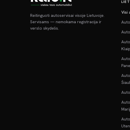
LIE
Visi
Reitinguoti autoservisai visoje Lietuvoje.
Servisams — nemokama registracija ir
Auto
verslo skydelis.
Auto
Auto
Klai
Auto
Pane
Auto
Šiau
Auto
Auto
Mari
Auto
Uten