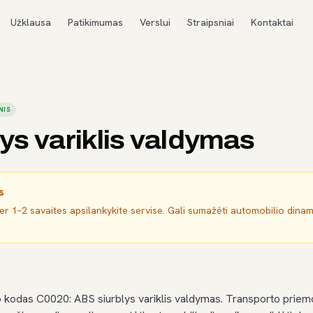
Užklausa
Patikimumas
Verslui
Straipsniai
Kontaktai
NIS
ys variklis valdymas
s
per 1–2 savaites apsilankykite servise. Gali sumažėti automobilio dina
 kodas C0020: ABS siurblys variklis valdymas. Transporto prie