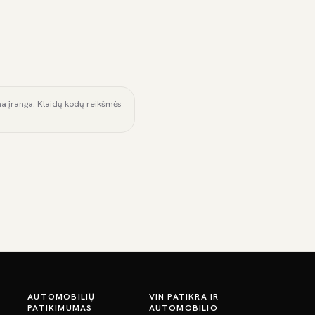
ama įranga. Klaidų kodų reikšmės
AUTOMOBILIŲ
VIN PATIKRA IR
PATIKIMUMAS
AUTOMOBILIO