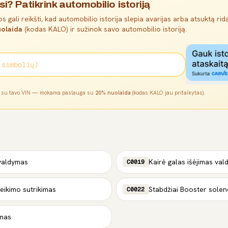
si? Patikrink automobilio istoriją
s gali reikšti, kad automobilio istorija slepia avarijas arba atsuktą ridą
olaida
(kodas KALO) ir sužinok savo automobilio istoriją.
l su tavo VIN — mokama paslauga su
20% nuolaida
(kodas KALO jau pritaikytas).
 valdymas
Kairė galas išėjimas va
C0019
veikimo sutrikimas
Stabdžiai Booster solen
C0022
ymas