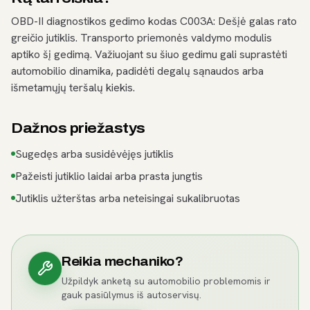
OBD-II diagnostikos gedimo kodas C003A: Dešįė galas rato
greičio jutiklis. Transporto priemonės valdymo modulis
aptiko šį gedimą. Važiuojant su šiuo gedimu gali suprastėti
automobilio dinamika, padidėti degalų sąnaudos arba
išmetamųjų teršalų kiekis.
Dažnos priežastys
Sugedęs arba susidėvėjęs jutiklis
Pažeisti jutiklio laidai arba prasta jungtis
Jutiklis užterštas arba neteisingai sukalibruotas
Reikia mechaniko?
Užpildyk anketą su automobilio problemomis ir
gauk pasiūlymus iš autoservisų.