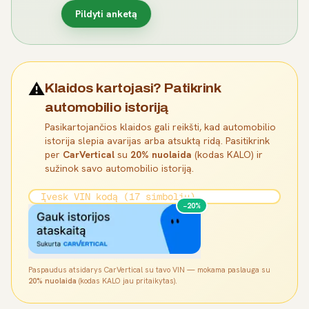
Pildyti anketą
⚠️
Klaidos kartojasi? Patikrink
automobilio istoriją
Pasikartojančios klaidos gali reikšti, kad automobilio
istorija slepia avarijas arba atsuktą ridą. Pasitikrink
per
CarVertical
su
20% nuolaida
(kodas KALO) ir
sužinok savo automobilio istoriją.
−20%
Paspaudus atsidarys CarVertical su tavo VIN — mokama paslauga su
20% nuolaida
(kodas KALO jau pritaikytas).