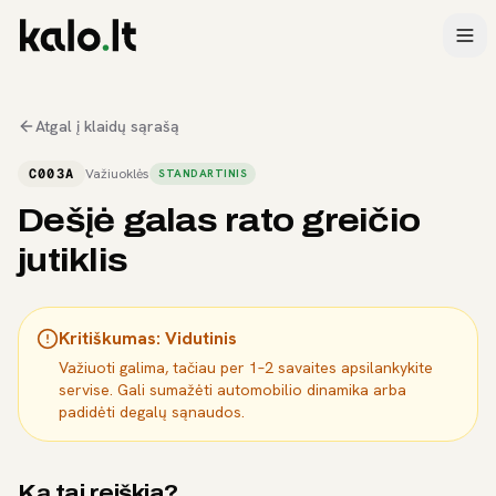
Atgal į klaidų sąrašą
C003A
Važiuoklės
STANDARTINIS
Dešįė galas rato greičio
jutiklis
Kritiškumas:
Vidutinis
Važiuoti galima, tačiau per 1–2 savaites apsilankykite
servise. Gali sumažėti automobilio dinamika arba
padidėti degalų sąnaudos.
Ką tai reiškia?