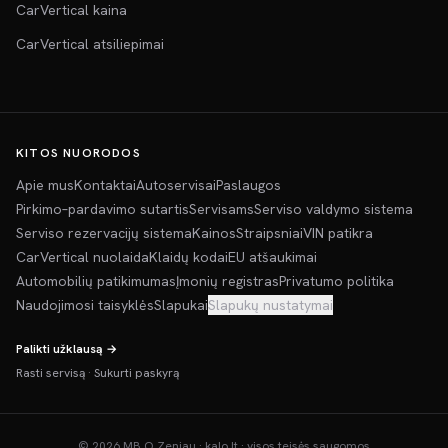
CarVertical kaina
CarVertical atsiliepimai
KITOS NUORODOS
Apie mus
Kontaktai
Autoservisai
Paslaugos
Pirkimo–pardavimo sutartis
Servisams
Serviso valdymo sistema
Serviso rezervacijų sistema
Kainos
Straipsniai
VIN patikra
CarVertical nuolaida
Klaidų kodai
EU atšaukimai
Automobilių patikimumas
Įmonių registras
Privatumo politika
Naudojimosi taisyklės
Slapukai
Slapukų nustatymai
Palikti užklausą →
Rasti servisą
·
Sukurti paskyrą
©
2026
MB O Zeniau · kalo.lt · visos teisės saugomos