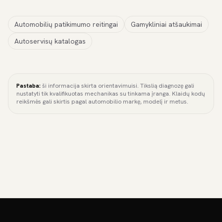
Automobilių patikimumo reitingai
Gamykliniai atšaukimai
Autoservisų katalogas
Pastaba:
ši informacija skirta orientavimuisi. Tikslią diagnozę gali
nustatyti tik kvalifikuotas mechanikas su tinkama įranga. Klaidų kodų
reikšmės gali skirtis pagal automobilio markę, modelį ir metus.