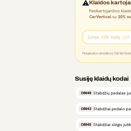
⚠️
Klaidos kartoja
Pasikartojančios klaido
CarVertical
su
20% nu
Paspaudus atsidarys CarVertica
Susiję klaidų kodai
Stabdžių pedalas jun
C0040
Stabdžiai pedalo pad
C0043
Stabdžiai slėgis jutik
C0045