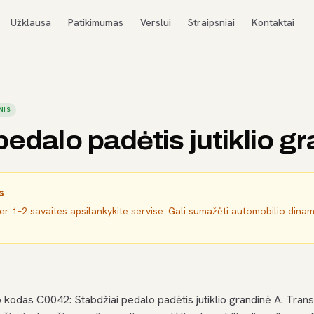
Užklausa
Patikimumas
Verslui
Straipsniai
Kontaktai
NIS
pedalo padėtis jutiklio g
s
per 1–2 savaites apsilankykite servise. Gali sumažėti automobilio dina
 kodas C0042: Stabdžiai pedalo padėtis jutiklio grandinė A. Tra