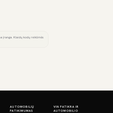
ama įranga. Klaidų kodų reikšmės
AUTOMOBILIŲ
VIN PATIKRA IR
PATIKIMUMAS
AUTOMOBILIO