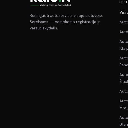
LIE
Visi
Reitinguoti autoservisai visoje Lietuvoje.
Servisams — nemokama registracija ir
Auto
verslo skydelis.
Auto
Auto
Klai
Auto
Pane
Auto
Šiau
Auto
Auto
Mari
Auto
Uten