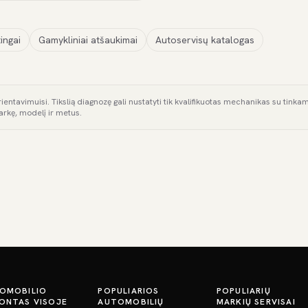
ingai
Gamykliniai atšaukimai
Autoservisų katalogas
rientavimuisi. Tikslią diagnozę gali nustatyti tik kvalifikuotas mechanikas su tink
arkę, modelį ir metus.
OMOBILIO
POPULIARIOS
POPULIARIŲ
ONTAS VISOJE
AUTOMOBILIŲ
MARKIŲ SERVISAI