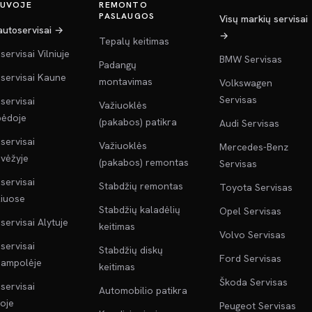
TUVOJE
REMONTO
PASLAUGOS
Visų markių servisai
 autoservisai →
→
Tepalų keitimas
servisai Vilniuje
BMW Servisas
Padangų
servisai Kaune
montavimas
Volkswagen
Servisas
servisai
Važiuoklės
pėdoje
(pakabos) patikra
Audi Servisas
servisai
Važiuoklės
Mercedes-Benz
vėžyje
(pakabos) remontas
Servisas
servisai
Stabdžių remontas
Toyota Servisas
liuose
Stabdžių kaladėlių
Opel Servisas
servisai Alytuje
keitimas
Volvo Servisas
servisai
Stabdžių diskų
Ford Servisas
jampolėje
keitimas
Škoda Servisas
servisai
Automobilio patikra
oje
Peugeot Servisas