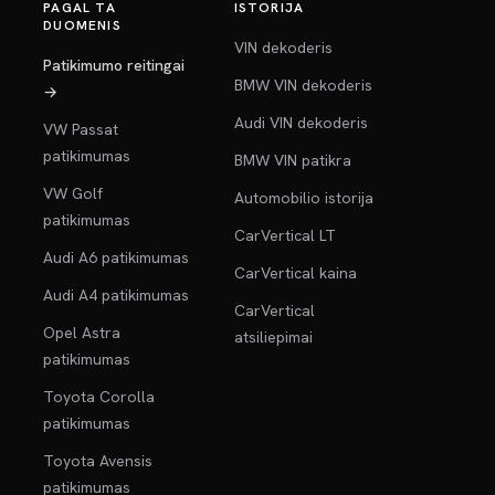
PAGAL TA
ISTORIJA
DUOMENIS
VIN dekoderis
Patikimumo reitingai
BMW VIN dekoderis
→
Audi VIN dekoderis
VW Passat
patikimumas
BMW VIN patikra
VW Golf
Automobilio istorija
patikimumas
CarVertical LT
Audi A6 patikimumas
CarVertical kaina
Audi A4 patikimumas
CarVertical
Opel Astra
atsiliepimai
patikimumas
Toyota Corolla
patikimumas
Toyota Avensis
patikimumas