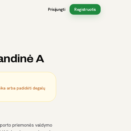
Prisijungti
Registruotis
randinė A
mika arba padidėti degalų
nsporto priemonės valdymo