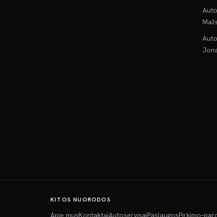
Auto
Maže
Auto
Jona
KITOS NUORODOS
Apie mus
Kontaktai
Autoservisai
Paslaugos
Pirkimo–par