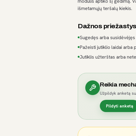
modulis aptiko šį gedimą. V
išmetamųjų teršalų kiekis.
Dažnos priežasty
Sugedęs arba susidėvėjęs j
Pažeisti jutiklio laidai arba 
Jutiklis užterštas arba nete
Reikia mech
Užpildyk anketą su
Pildyti anketą