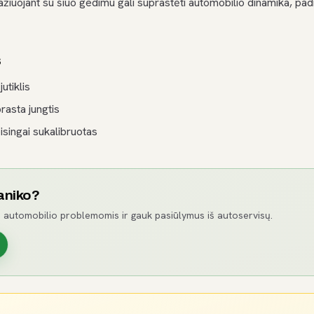
ažiuojant su šiuo gedimu gali suprastėti automobilio dinamika, pa
s
utiklis
prasta jungtis
isingai sukalibruotas
aniko?
 automobilio problemomis ir gauk pasiūlymus iš autoservisų.