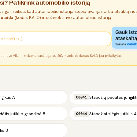
si? Patikrink automobilio istoriją
s gali reikšti, kad automobilio istorija slepia avarijas arba atsuktą ridą
olaida
(kodas KALO) ir sužinok savo automobilio istoriją.
l su tavo VIN — mokama paslauga su
20% nuolaida
(kodas KALO jau pritaikytas).
giklis A
Stabdžių pedalas jungikl
C0041
ėtis jutiklio grandinė B
Stabdžiai slėgis jutiklis A
C0044
lis B