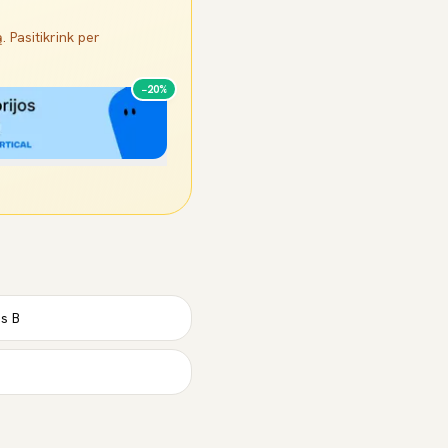
. Pasitikrink per
−20%
is B