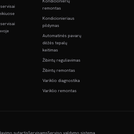
Kondicionierių
servisai
remontas
ikiuose
Kondicionieriaus
servisai
pildymas
voje
Automatinės pavarų
dėžės tepalų
keitimas
Žibintų reguliavimas
Žibintų remontas
Variklio diagnostika
Variklio remontas
davimo sutartis
Servisams
Serviso valdymo sistema