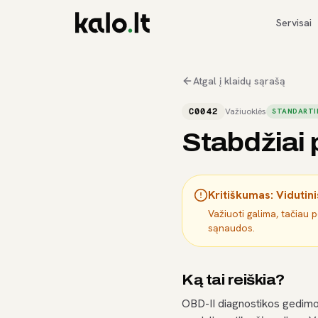
Servisai
Atgal į klaidų sąrašą
C0042
Važiuoklės
STANDARTI
Stabdžiai 
Kritiškumas:
Vidutini
Važiuoti galima, tačiau 
sąnaudos.
Ką tai reiškia?
OBD-II diagnostikos gedimo