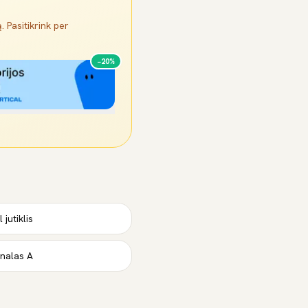
. Pasitikrink per
−20%
jutiklis
gnalas A