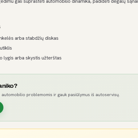
gedimu gali suprastėti automobilio dinamika, padidėti degalų są
s
inkelės arba stabdžių diskas
tiklis
 lygis arba skystis užterštas
aniko?
 automobilio problemomis ir gauk pasiūlymus iš autoservisų.