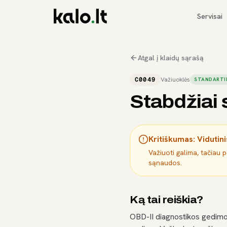
Servisai
Atgal į klaidų sąrašą
C0049
Važiuoklės
STANDARTI
Stabdžiai 
Kritiškumas:
Vidutini
Važiuoti galima, tačiau 
sąnaudos.
Ką tai reiškia?
OBD-II diagnostikos gedimo