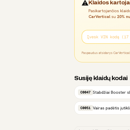
⚠️
Klaidos kartoja
Pasikartojančios klaido
CarVertical
su
20% nu
Paspaudus atsidarys CarVertica
Susiję klaidų kodai
Stabdžiai Booster slė
C0047
Vairas padėtis jutikl
C0051