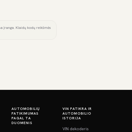
ama įranga. Klaidų kodų reikšmės
AUTOMOBILIŲ
VIN PATIKRA IR
PATIKIMUMAS
AUTOMOBILIO
PAGAL TA
ISTORIJA
DUOMENIS
VIN dekoderis