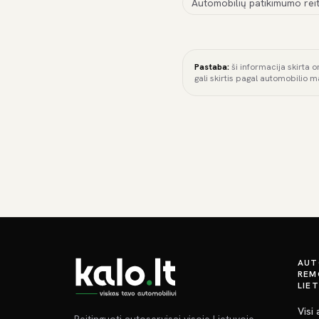
Automobilių patikimumo reit
Pastaba:
ši informacija skirta o
gali skirtis pagal automobilio m
AUT
REM
LIE
Visi