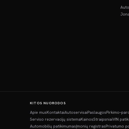
Auto
Jona
KITOS NUORODOS
Apie mus
Kontaktai
Autoservisai
Paslaugos
Pirkimo–par
Serviso rezervacijų sistema
Kainos
Straipsniai
VIN pati
Automobilių patikimumas
Įmonių registras
Privatumo po