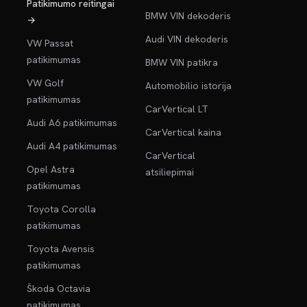
Patikimumo reitingai
BMW VIN dekoderis
→
Audi VIN dekoderis
VW Passat
patikimumas
BMW VIN patikra
VW Golf
Automobilio istorija
patikimumas
CarVertical LT
Audi A6 patikimumas
CarVertical kaina
Audi A4 patikimumas
CarVertical
Opel Astra
atsiliepimai
patikimumas
Toyota Corolla
patikimumas
Toyota Avensis
patikimumas
Škoda Octavia
patikimumas