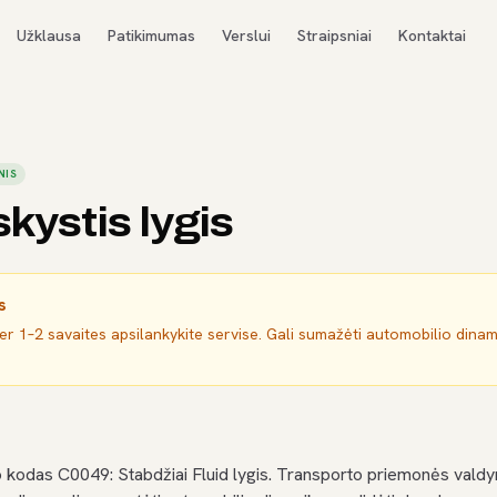
Užklausa
Patikimumas
Verslui
Straipsniai
Kontaktai
NIS
skystis lygis
s
per 1–2 savaites apsilankykite servise. Gali sumažėti automobilio dina
 kodas C0049: Stabdžiai Fluid lygis. Transporto priemonės valdy