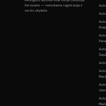
Reitinguoti autoservisai visoje Lietuvoje.
Servisams — nemokama registracija ir
Auto
verslo skydelis.
Auto
Auto
Klai
Auto
Pane
Auto
Šiau
Auto
Auto
Mari
Auto
Uten
Auto
Maže