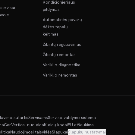
Kondicionieriaus
servisai
pildymas
voje
Automatinės pavarų
dėžės tepalų
keitimas
Žibintų reguliavimas
Žibintų remontas
Variklio diagnostika
Variklio remontas
davimo sutartis
Servisams
Serviso valdymo sistema
kra
CarVertical nuolaida
Klaidų kodai
EU atšaukimai
litika
Naudojimosi taisyklės
Slapukai
Slapukų nustatymai