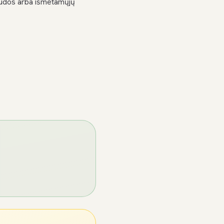
naudos arba išmetamųjų