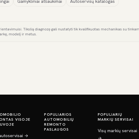
ingai
Gamykliniai atšaukimai
Autoservisų katalogas
rientavimuisi. Tikslią diagnozę gali nustatyti tik kvalifikuotas mechanikas su tink
arkę, modelį ir metus.
OMOBILIO
POPULIARIOS
POPULIARIŲ
ONTAS VISOJE
AUTOMOBILIŲ
MARKIŲ SERVISAI
TUVOJE
REMONTO
PASLAUGOS
Visų markių servisai
 autoservisai →
→