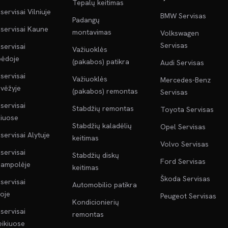
Tepalų keitimas
servisai Vilniuje
BMW Servisas
Padangų
servisai Kaune
montavimas
Volkswagen
Servisas
servisai
Važiuoklės
pėdoje
(pakabos) patikra
Audi Servisas
servisai
Važiuoklės
Mercedes-Benz
vėžyje
(pakabos) remontas
Servisas
servisai
Stabdžių remontas
Toyota Servisas
liuose
Stabdžių kaladėlių
Opel Servisas
servisai Alytuje
keitimas
Volvo Servisas
servisai
Stabdžių diskų
Ford Servisas
jampolėje
keitimas
Škoda Servisas
servisai
Automobilio patikra
oje
Peugeot Servisas
Kondicionierių
servisai
remontas
ikiuose