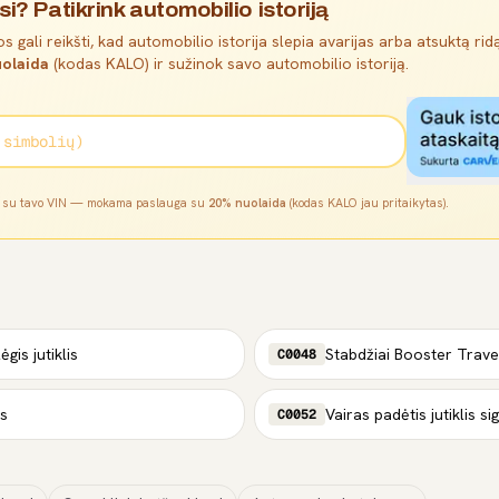
si? Patikrink automobilio istoriją
s gali reikšti, kad automobilio istorija slepia avarijas arba atsuktą ridą
olaida
(kodas KALO) ir sužinok savo automobilio istoriją.
l su tavo VIN — mokama paslauga su
20% nuolaida
(kodas KALO jau pritaikytas).
gis jutiklis
Stabdžiai Booster Travel 
C0048
is
Vairas padėtis jutiklis si
C0052