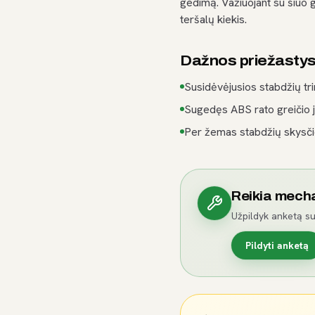
gedimą. Važiuojant su šiuo 
teršalų kiekis.
Dažnos priežasty
Susidėvėjusios stabdžių tr
Sugedęs ABS rato greičio ju
Per žemas stabdžių skysčio
Reikia mech
Užpildyk anketą su
Pildyti anketą