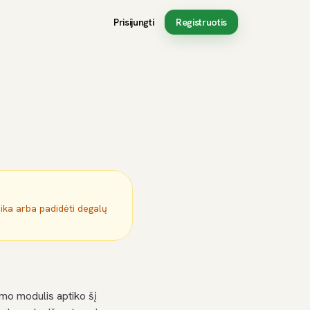
Prisijungti
Registruotis
mika arba padidėti degalų
mo modulis aptiko šį