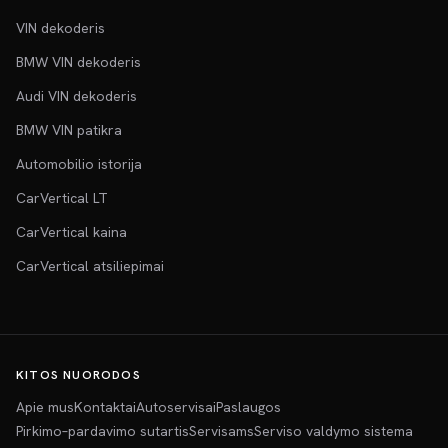
VIN dekoderis
BMW VIN dekoderis
Audi VIN dekoderis
BMW VIN patikra
Automobilio istorija
CarVertical LT
CarVertical kaina
CarVertical atsiliepimai
KITOS NUORODOS
Apie mus
Kontaktai
Autoservisai
Paslaugos
Pirkimo–pardavimo sutartis
Servisams
Serviso valdymo sistema