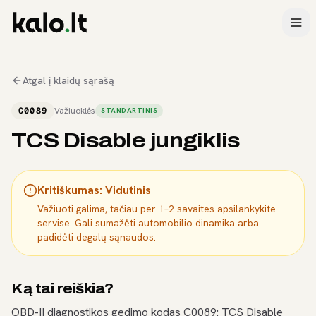
Atgal į klaidų sąrašą
C0089
Važiuoklės
STANDARTINIS
TCS Disable jungiklis
Kritiškumas:
Vidutinis
Važiuoti galima, tačiau per 1–2 savaites apsilankykite
servise. Gali sumažėti automobilio dinamika arba
padidėti degalų sąnaudos.
Ką tai reiškia?
OBD-II diagnostikos gedimo kodas C0089: TCS Disable