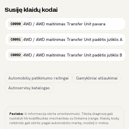
Susiję klaidų kodai
4WD / AWD maitinimas Transfer Unit pavara
C0090
4WD / AWD maitinimas Transfer Unit padėtis jutiklis A
C0091
4WD / AWD maitinimas Transfer Unit padėtis jutiklis B
C0092
Automobilių patikimumo reitingai
Gamykliniai atšaukimai
Autoservisų katalogas
Pastaba:
ši informacija skirta orientavimuisi. Tikslią diagnozę gali
nustatyti tik kvalifikuotas mechanikas su tinkama įranga. Klaidų kodų
reikšmės gali skirtis pagal automobilio markę, modelį ir metus.