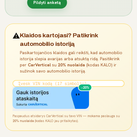
Pildyti anketą
⚠️
Klaidos kartojasi? Patikrink
automobilio istoriją
Pasikartojančios klaidos gali reikšti, kad automobilio
istorija slepia avarijas arba atsuktą ridą. Pasitikrink
per
CarVertical
su
20% nuolaida
(kodas KALO) ir
sužinok savo automobilio istoriją.
−20%
Paspaudus atsidarys CarVertical su tavo VIN — mokama paslauga su
20% nuolaida
(kodas KALO jau pritaikytas).