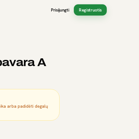
Prisijungti
Registruotis
pavara A
mika arba padidėti degalų