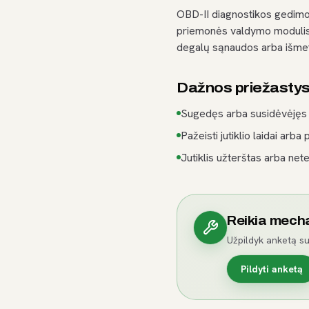
OBD-II diagnostikos gedimo 
priemonės valdymo modulis a
degalų sąnaudos arba išmet
Dažnos priežasty
Sugedęs arba susidėvėjęs j
Pažeisti jutiklio laidai arba 
Jutiklis užterštas arba nete
Reikia mech
Užpildyk anketą su
Pildyti anketą