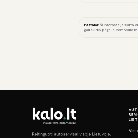
Pastaba:
ši informacija skirta o
gali skirtis pagal automobilio m
AUT
REM
LIE
Visi
Reitinguoti autoservisai visoje Lietuvoje.