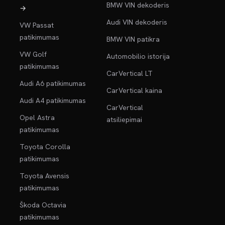
BMW VIN dekoderis
→
Audi VIN dekoderis
VW Passat
patikimumas
BMW VIN patikra
VW Golf
Automobilio istorija
patikimumas
CarVertical LT
Audi A6 patikimumas
CarVertical kaina
Audi A4 patikimumas
CarVertical
Opel Astra
atsiliepimai
patikimumas
Toyota Corolla
patikimumas
Toyota Avensis
patikimumas
Škoda Octavia
patikimumas