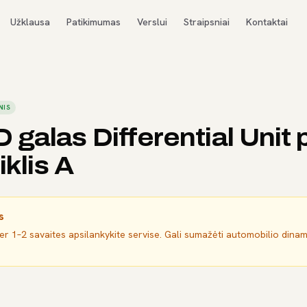
Užklausa
Patikimumas
Verslui
Straipsniai
Kontaktai
NIS
galas Differential Unit 
iklis A
s
per 1–2 savaites apsilankykite servise. Gali sumažėti automobilio dina