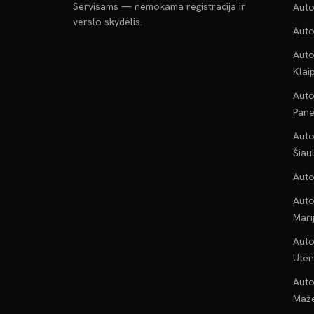
Servisams — nemokama registracija ir
Auto
verslo skydelis.
Auto
Auto
Klai
Auto
Pane
Auto
Šiau
Auto
Auto
Mari
Auto
Uten
Auto
Maže