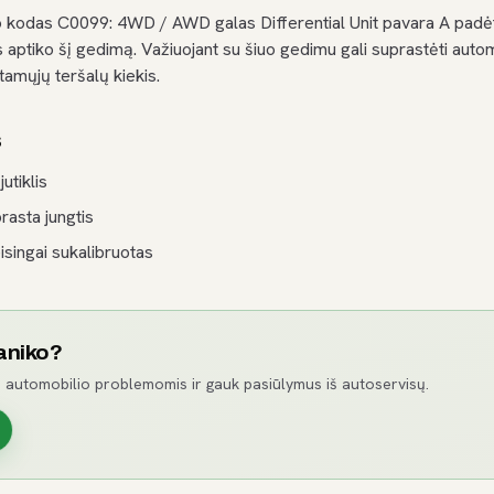
kodas C0099: 4WD / AWD galas Differential Unit pavara A padėtis
ptiko šį gedimą. Važiuojant su šiuo gedimu gali suprastėti autom
amųjų teršalų kiekis.
s
utiklis
prasta jungtis
isingai sukalibruotas
aniko?
 automobilio problemomis ir gauk pasiūlymus iš autoservisų.