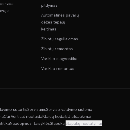
servisai
pildymas
voje
Automatinės pavarų
dėžės tepalų
keitimas
Žibintų reguliavimas
Žibintų remontas
Variklio diagnostika
Variklio remontas
davimo sutartis
Servisams
Serviso valdymo sistema
kra
CarVertical nuolaida
Klaidų kodai
EU atšaukimai
litika
Naudojimosi taisyklės
Slapukai
Slapukų nustatymai