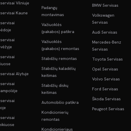
servisai Vilniuje
BMW Servisas
Padangų
servisai Kaune
montavimas
Volkswagen
Servisas
servisai
Važiuoklės
pėdoje
(pakabos) patikra
Audi Servisas
servisai
Važiuoklės
Mercedes-Benz
vėžyje
(pakabos) remontas
Servisas
servisai
Stabdžių remontas
Toyota Servisas
liuose
Stabdžių kaladėlių
Opel Servisas
servisai Alytuje
keitimas
Volvo Servisas
servisai
Stabdžių diskų
Ford Servisas
jampolėje
keitimas
Škoda Servisas
servisai
Automobilio patikra
oje
Peugeot Servisas
Kondicionierių
servisai
remontas
ikiuose
Kondicionieriaus