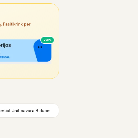
. Pasitikrink per
−20%
4WD / AWD galas Differential Unit pavara B duomenys