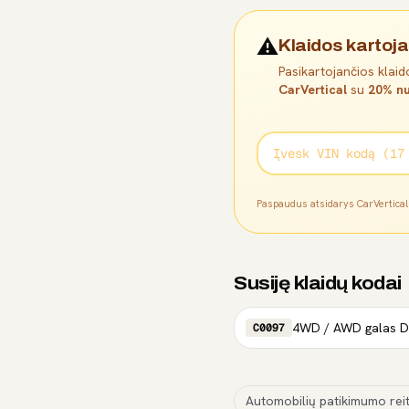
⚠️
Klaidos kartoja
Pasikartojančios klaido
CarVertical
su
20% nu
Paspaudus atsidarys CarVertica
Susiję klaidų kodai
4WD / AWD galas Dif
C0097
Automobilių patikimumo reit