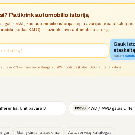
si? Patikrink automobilio istoriją
s gali reikšti, kad automobilio istorija slepia avarijas arba atsuktą ridą
olaida
(kodas KALO) ir sužinok savo automobilio istoriją.
l su tavo VIN — mokama paslauga su
20% nuolaida
(kodas KALO jau pritaikytas).
ferential Unit pavara B
C0098
ingai
Gamykliniai atšaukimai
Autoservisų katalogas