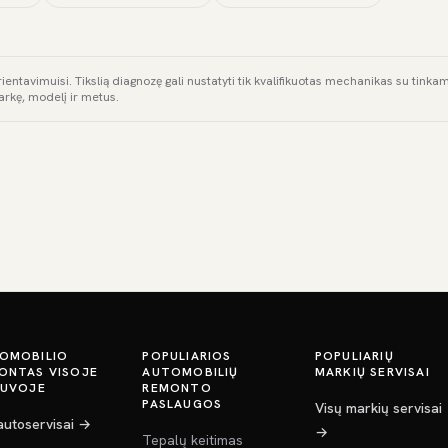
rientavimuisi. Tikslią diagnozę gali nustatyti tik kvalifikuotas mechanikas su tink
arkę, modelį ir metus.
OMOBILIO
POPULIARIOS
POPULIARIŲ
ONTAS VISOJE
AUTOMOBILIŲ
MARKIŲ SERVISAI
TUVOJE
REMONTO
PASLAUGOS
Visų markių servisai
 autoservisai →
→
Tepalų keitimas