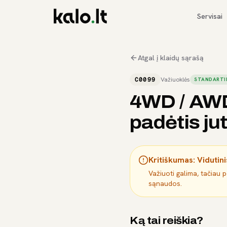
Servisai
Atgal į klaidų sąrašą
C0099
Važiuoklės
STANDARTI
4WD / AWD 
padėtis jut
Kritiškumas:
Vidutini
Važiuoti galima, tačiau 
sąnaudos.
Ką tai reiškia?