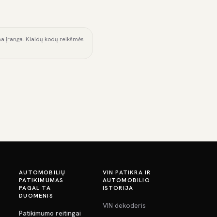
ama įranga. Klaidų kodų reikšmės
AUTOMOBILIŲ
VIN PATIKRA IR
PATIKIMUMAS
AUTOMOBILIO
PAGAL TA
ISTORIJA
DUOMENIS
VIN dekoderis
Patikimumo reitingai