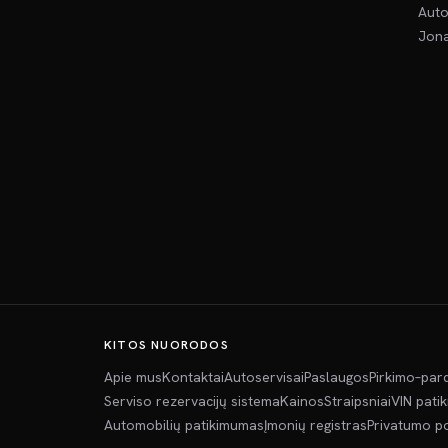
Auto
Jona
KITOS NUORODOS
Apie mus
Kontaktai
Autoservisai
Paslaugos
Pirkimo–par
Serviso rezervacijų sistema
Kainos
Straipsniai
VIN pati
Automobilių patikimumas
Įmonių registras
Privatumo po