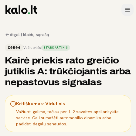
Atgal į klaidų sąrašą
C0504
Važiuoklės
STANDARTINIS
Kairė priekis rato greičio
jutiklis A: trūkčiojantis arba
nepastovus signalas
Kritiškumas:
Vidutinis
Važiuoti galima, tačiau per 1–2 savaites apsilankykite
servise. Gali sumažėti automobilio dinamika arba
padidėti degalų sąnaudos.