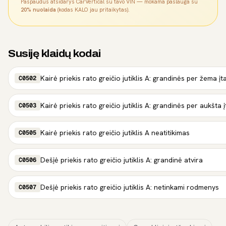
Paspaudus atsidarys CarVertical su tavo VIN — mokama paslauga su
20% nuolaida
(kodas KALO jau pritaikytas).
Susiję klaidų kodai
Kairė priekis rato greičio jutiklis A: grandinės per žema į
C0502
Kairė priekis rato greičio jutiklis A: grandinės per aukšta
C0503
Kairė priekis rato greičio jutiklis A neatitikimas
C0505
Dešįė priekis rato greičio jutiklis A: grandinė atvira
C0506
Dešįė priekis rato greičio jutiklis A: netinkami rodmenys
C0507