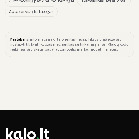
Automobilių patikimumo reitingai
Gamykliniai atšaukimai
Autoservisų katalogas
Pastaba:
ši informacija skirta orientavimuisi. Tikslią diagnozę gali
nustatyti tik kvalifikuotas mechanikas su tinkama įranga. Klaidų kodų
reikšmės gali skirtis pagal automobilio markę, modelį ir metus.