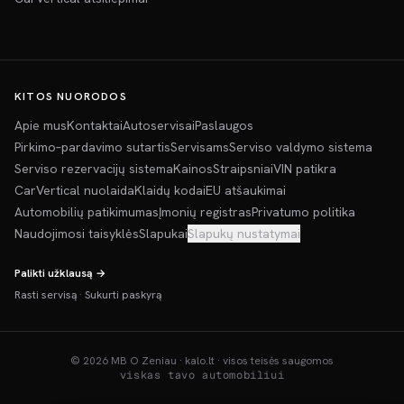
KITOS NUORODOS
Apie mus
Kontaktai
Autoservisai
Paslaugos
Pirkimo–pardavimo sutartis
Servisams
Serviso valdymo sistema
Serviso rezervacijų sistema
Kainos
Straipsniai
VIN patikra
CarVertical nuolaida
Klaidų kodai
EU atšaukimai
Automobilių patikimumas
Įmonių registras
Privatumo politika
Naudojimosi taisyklės
Slapukai
Slapukų nustatymai
Palikti užklausą →
Rasti servisą
·
Sukurti paskyrą
©
2026
MB O Zeniau · kalo.lt · visos teisės saugomos
viskas tavo automobiliui