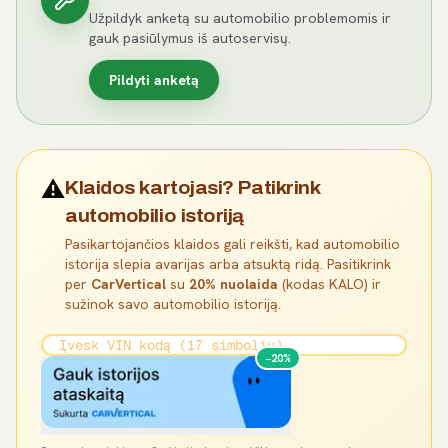
Užpildyk anketą su automobilio problemomis ir
gauk pasiūlymus iš autoservisų.
Pildyti anketą
⚠️
Klaidos kartojasi? Patikrink
automobilio istoriją
Pasikartojančios klaidos gali reikšti, kad automobilio
istorija slepia avarijas arba atsuktą ridą. Pasitikrink
per
CarVertical
su
20% nuolaida
(kodas KALO) ir
sužinok savo automobilio istoriją.
−20%