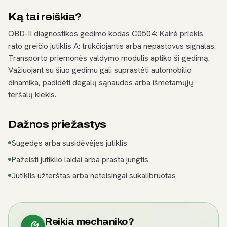
Ką tai reiškia?
OBD-II diagnostikos gedimo kodas C0504: Kairė priekis
rato greičio jutiklis A: trūkčiojantis arba nepastovus signalas.
Transporto priemonės valdymo modulis aptiko šį gedimą.
Važiuojant su šiuo gedimu gali suprastėti automobilio
dinamika, padidėti degalų sąnaudos arba išmetamųjų
teršalų kiekis.
Dažnos priežastys
Sugedęs arba susidėvėjęs jutiklis
Pažeisti jutiklio laidai arba prasta jungtis
Jutiklis užterštas arba neteisingai sukalibruotas
Reikia mechaniko?