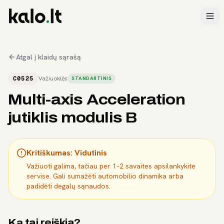
Atgal į klaidų sąrašą
C0525
Važiuoklės
STANDARTINIS
Multi-axis Acceleration
jutiklis modulis B
Kritiškumas:
Vidutinis
Važiuoti galima, tačiau per 1–2 savaites apsilankykite
servise. Gali sumažėti automobilio dinamika arba
padidėti degalų sąnaudos.
Ką tai reiškia?