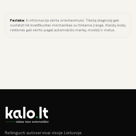
Pastaba:
ši informacija skirta orientavimuisi. Tikslią diagnozę gali
nustatyti tik kvalifikuotas mechanikas su tinkama įranga. Klaidų kodų
reikšmės gali skirtis pagal automobilio markę, modelį ir metus.
Reitinguoti autoservisai visoje Lietuvoje.