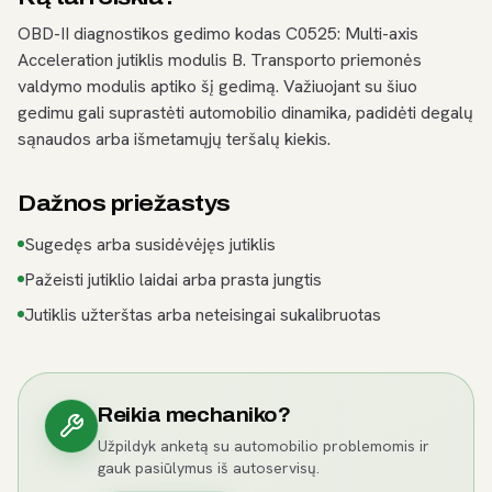
OBD-II diagnostikos gedimo kodas C0525: Multi-axis
Acceleration jutiklis modulis B. Transporto priemonės
valdymo modulis aptiko šį gedimą. Važiuojant su šiuo
gedimu gali suprastėti automobilio dinamika, padidėti degalų
sąnaudos arba išmetamųjų teršalų kiekis.
Dažnos priežastys
Sugedęs arba susidėvėjęs jutiklis
Pažeisti jutiklio laidai arba prasta jungtis
Jutiklis užterštas arba neteisingai sukalibruotas
Reikia mechaniko?
Užpildyk anketą su automobilio problemomis ir
gauk pasiūlymus iš autoservisų.