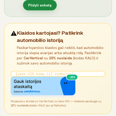
Pildyti anketą
⚠️
Klaidos kartojasi? Patikrink
automobilio istoriją
Pasikartojančios klaidos gali reikšti, kad automobilio
istorija slepia avarijas arba atsuktą ridą. Pasitikrink
per
CarVertical
su
20% nuolaida
(kodas KALO) ir
sužinok savo automobilio istoriją.
−20%
Paspaudus atsidarys CarVertical su tavo VIN — mokama paslauga su
20% nuolaida
(kodas KALO jau pritaikytas).