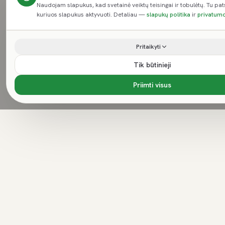
Naudojam slapukus, kad svetainė veiktų teisingai ir tobulėtų. Tu pat
kuriuos slapukus aktyvuoti. Detaliau —
slapukų politika
ir
privatumo
Pritaikyti
Tik būtinieji
Priimti visus