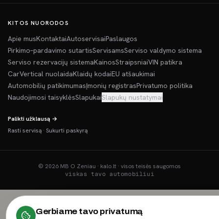
KITOS NUORODOS
Apie mus
Kontaktai
Autoservisai
Paslaugos
Pirkimo–pardavimo sutartis
Servisams
Serviso valdymo sistema
Serviso rezervacijų sistema
Kainos
Straipsniai
VIN patikra
CarVertical nuolaida
Klaidų kodai
EU atšaukimai
Automobilių patikimumas
Įmonių registras
Privatumo politika
Naudojimosi taisyklės
Slapukai
Slapukų nustatymai
Palikti užklausą →
Rasti servisą
·
Sukurti paskyrą
©
2026
MB O Zeniau · kalo.lt · visos teisės saugomos
viskas tavo automobiliui
Gerbiame tavo privatumą