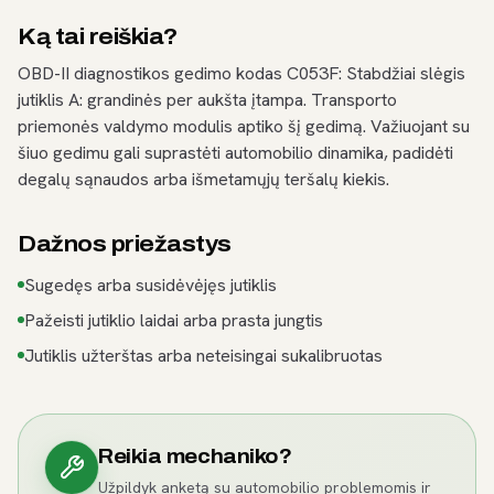
Ką tai reiškia?
OBD-II diagnostikos gedimo kodas C053F: Stabdžiai slėgis
jutiklis A: grandinės per aukšta įtampa. Transporto
priemonės valdymo modulis aptiko šį gedimą. Važiuojant su
šiuo gedimu gali suprastėti automobilio dinamika, padidėti
degalų sąnaudos arba išmetamųjų teršalų kiekis.
Dažnos priežastys
Sugedęs arba susidėvėjęs jutiklis
Pažeisti jutiklio laidai arba prasta jungtis
Jutiklis užterštas arba neteisingai sukalibruotas
Reikia mechaniko?
Užpildyk anketą su automobilio problemomis ir