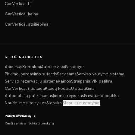
CarVertical LT
CarVertical kaina
CarVertical atsiliepimai
KITOS NUORODOS
Apie mus
Kontaktai
Autoservisai
Paslaugos
Pirkimo–pardavimo sutartis
Servisams
Serviso valdymo sistema
Serviso rezervacijų sistema
Kainos
Straipsniai
VIN patikra
CarVertical nuolaida
Klaidų kodai
EU atšaukimai
Automobilių patikimumas
Įmonių registras
Privatumo politika
Naudojimosi taisyklės
Slapukai
Slapukų nustatymai
Palikti užklausą →
Rasti servisą
·
Sukurti paskyrą