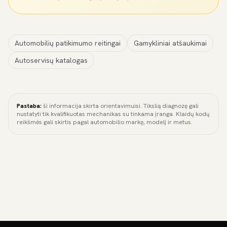
Automobilių patikimumo reitingai
Gamykliniai atšaukimai
Autoservisų katalogas
Pastaba:
ši informacija skirta orientavimuisi. Tikslią diagnozę gali
nustatyti tik kvalifikuotas mechanikas su tinkama įranga. Klaidų kodų
reikšmės gali skirtis pagal automobilio markę, modelį ir metus.