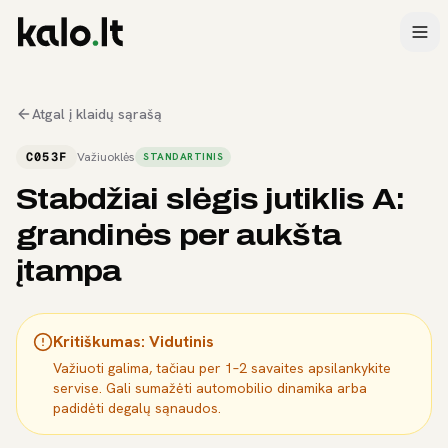
Atgal į klaidų sąrašą
C053F
Važiuoklės
STANDARTINIS
Stabdžiai slėgis jutiklis A:
grandinės per aukšta
įtampa
Kritiškumas:
Vidutinis
Važiuoti galima, tačiau per 1–2 savaites apsilankykite
servise. Gali sumažėti automobilio dinamika arba
padidėti degalų sąnaudos.