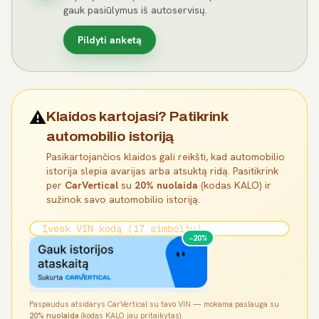
gauk pasiūlymus iš autoservisų.
Pildyti anketą
⚠️
Klaidos kartojasi? Patikrink
automobilio istoriją
Pasikartojančios klaidos gali reikšti, kad automobilio
istorija slepia avarijas arba atsuktą ridą. Pasitikrink
per
CarVertical
su
20% nuolaida
(kodas KALO) ir
sužinok savo automobilio istoriją.
−20%
Paspaudus atsidarys CarVertical su tavo VIN — mokama paslauga su
20% nuolaida
(kodas KALO jau pritaikytas).