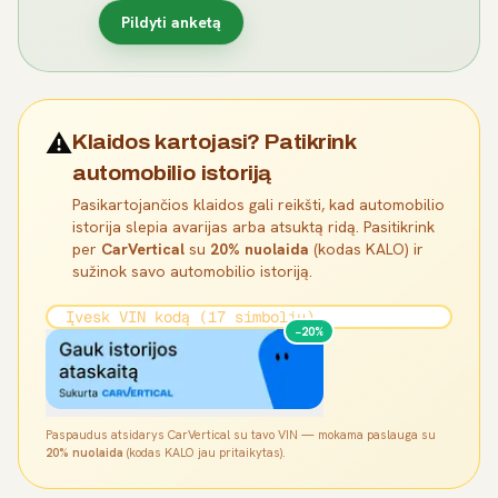
Pildyti anketą
⚠️
Klaidos kartojasi? Patikrink
automobilio istoriją
Pasikartojančios klaidos gali reikšti, kad automobilio
istorija slepia avarijas arba atsuktą ridą. Pasitikrink
per
CarVertical
su
20% nuolaida
(kodas KALO) ir
sužinok savo automobilio istoriją.
−20%
Paspaudus atsidarys CarVertical su tavo VIN — mokama paslauga su
20% nuolaida
(kodas KALO jau pritaikytas).