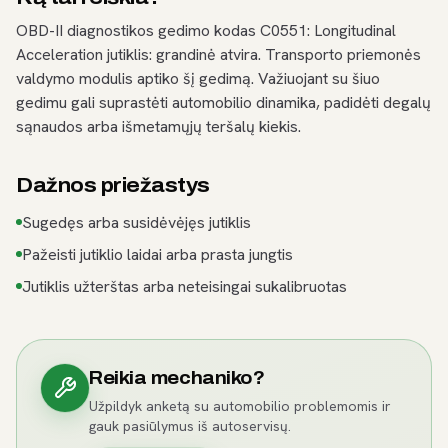
OBD-II diagnostikos gedimo kodas C0551: Longitudinal
Acceleration jutiklis: grandinė atvira. Transporto priemonės
valdymo modulis aptiko šį gedimą. Važiuojant su šiuo
gedimu gali suprastėti automobilio dinamika, padidėti degalų
sąnaudos arba išmetamųjų teršalų kiekis.
Dažnos priežastys
Sugedęs arba susidėvėjęs jutiklis
Pažeisti jutiklio laidai arba prasta jungtis
Jutiklis užterštas arba neteisingai sukalibruotas
Reikia mechaniko?
Užpildyk anketą su automobilio problemomis ir
gauk pasiūlymus iš autoservisų.