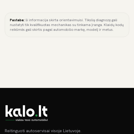
Pastaba:
ši informacija skirta orientavimuisi. Tikslią diagnozę gali
nustatyti tik kvalifikuotas mechanikas su tinkama įranga. Klaidų kodų
reikšmės gali skirtis pagal automobilio markę, modelį ir metus.
Reitinguoti autoservisai visoje Lietuvoje.