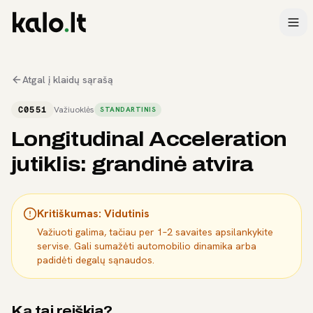
Atgal į klaidų sąrašą
C0551
Važiuoklės
STANDARTINIS
Longitudinal Acceleration
jutiklis: grandinė atvira
Kritiškumas:
Vidutinis
Važiuoti galima, tačiau per 1–2 savaites apsilankykite
servise. Gali sumažėti automobilio dinamika arba
padidėti degalų sąnaudos.
Ką tai reiškia?