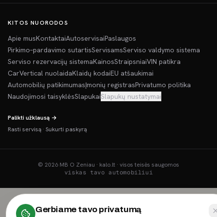
KITOS NUORODOS
Apie mus
Kontaktai
Autoservisai
Paslaugos
Pirkimo–pardavimo sutartis
Servisams
Serviso valdymo sistema
Serviso rezervacijų sistema
Kainos
Straipsniai
VIN patikra
CarVertical nuolaida
Klaidų kodai
EU atšaukimai
Automobilių patikimumas
Įmonių registras
Privatumo politika
Naudojimosi taisyklės
Slapukai
Slapukų nustatymai
Palikti užklausą →
Rasti servisą
·
Sukurti paskyrą
©
2026
MB O Zeniau · kalo.lt · visos teisės saugomos
viskas tavo automobiliui
Gerbiame tavo privatumą