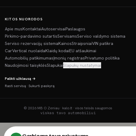
KITOS NUORODOS
Apie mus
Kontaktai
Autoservisai
Paslaugos
Pirkimo–pardavimo sutartis
Servisams
Serviso valdymo sistema
Serviso rezervacijų sistema
Kainos
Straipsniai
VIN patikra
CarVertical nuolaida
Klaidų kodai
EU atšaukimai
Automobilių patikimumas
Įmonių registras
Privatumo politika
Naudojimosi taisyklės
Slapukai
Slapukų nustatymai
Palikti užklausą →
Rasti servisą
·
Sukurti paskyrą
©
2026
MB O Zeniau · kalo.lt · visos teisės saugomos
viskas tavo automobiliui