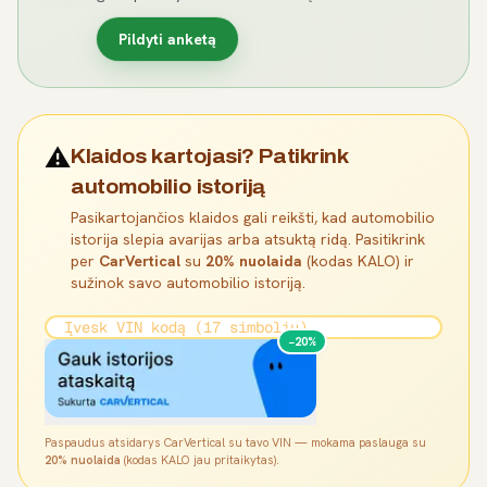
Pildyti anketą
⚠️
Klaidos kartojasi? Patikrink
automobilio istoriją
Pasikartojančios klaidos gali reikšti, kad automobilio
istorija slepia avarijas arba atsuktą ridą. Pasitikrink
per
CarVertical
su
20% nuolaida
(kodas KALO) ir
sužinok savo automobilio istoriją.
−20%
Paspaudus atsidarys CarVertical su tavo VIN — mokama paslauga su
20% nuolaida
(kodas KALO jau pritaikytas).