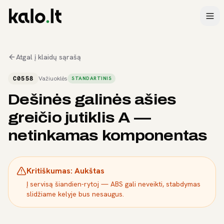
Atgal į klaidų sąrašą
C0558
Važiuoklės
STANDARTINIS
Dešinės galinės ašies
greičio jutiklis A —
netinkamas komponentas
Kritiškumas:
Aukštas
Į servisą šiandien-rytoj — ABS gali neveikti, stabdymas
slidžiame kelyje bus nesaugus.