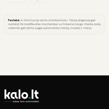
Pastaba:
ši informacija skirta orientavimuisi. Tikslią diagnozę gali
nustatyti tik kvalifikuotas mechanikas su tinkama įranga. Klaidų kodų
reikšmės gali skirtis pagal automobilio markę, modelį ir metus.