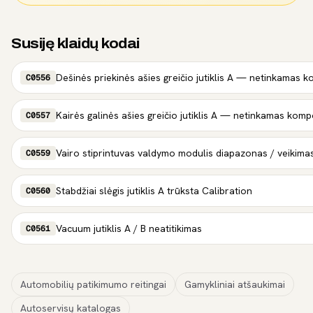
Susiję klaidų kodai
Dešinės priekinės ašies greičio jutiklis A — netinkamas
C0556
Kairės galinės ašies greičio jutiklis A — netinkamas kom
C0557
Vairo stiprintuvas valdymo modulis diapazonas / veikimas
C0559
Stabdžiai slėgis jutiklis A trūksta Calibration
C0560
Vacuum jutiklis A / B neatitikimas
C0561
Automobilių patikimumo reitingai
Gamykliniai atšaukimai
Autoservisų katalogas