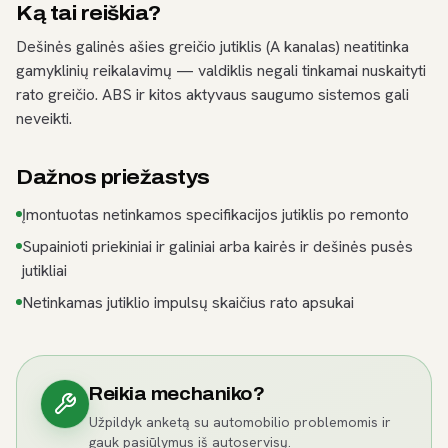
Ką tai reiškia?
Dešinės galinės ašies greičio jutiklis (A kanalas) neatitinka
gamyklinių reikalavimų — valdiklis negali tinkamai nuskaityti
rato greičio. ABS ir kitos aktyvaus saugumo sistemos gali
neveikti.
Dažnos priežastys
Įmontuotas netinkamos specifikacijos jutiklis po remonto
Supainioti priekiniai ir galiniai arba kairės ir dešinės pusės
jutikliai
Netinkamas jutiklio impulsų skaičius rato apsukai
Reikia mechaniko?
Užpildyk anketą su automobilio problemomis ir
gauk pasiūlymus iš autoservisų.