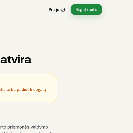
Prisijungti
Registruotis
 atvira
mika arba padidėti degalų
sporto priemonės valdymo