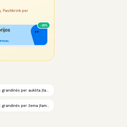
. Pasitikrink per
−20%
Stabdžiai slėgis jutiklis C: grandinės per aukšta įtampa
Stabdžiai slėgis jutiklis D: grandinės per žema įtampa