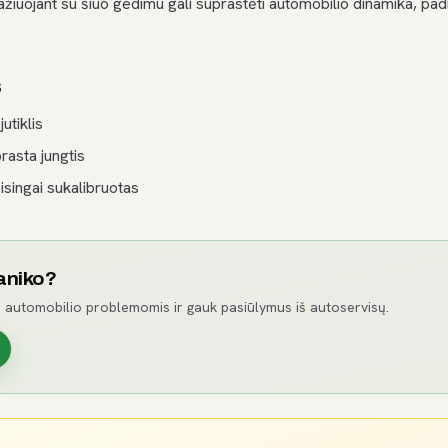
ažiuojant su šiuo gedimu gali suprastėti automobilio dinamika, pa
s
utiklis
prasta jungtis
isingai sukalibruotas
aniko?
 automobilio problemomis ir gauk pasiūlymus iš autoservisų.