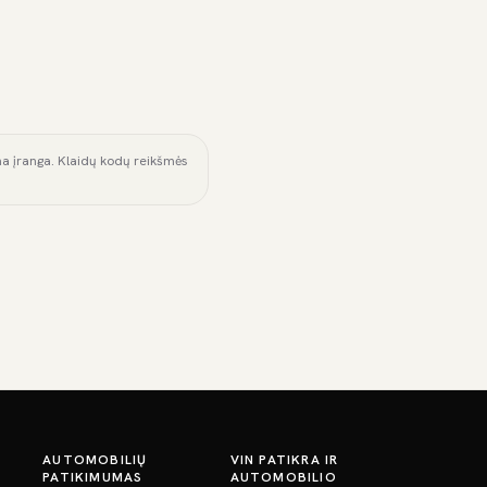
ama įranga. Klaidų kodų reikšmės
AUTOMOBILIŲ
VIN PATIKRA IR
PATIKIMUMAS
AUTOMOBILIO