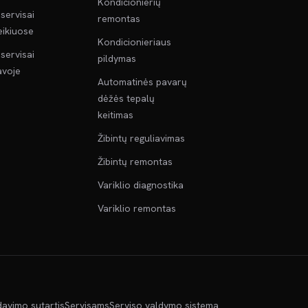
Kondicionierių
servisai
remontas
ikiuose
Kondicionieriaus
servisai
pildymas
voje
Automatinės pavarų
dėžės tepalų
keitimas
Žibintų reguliavimas
Žibintų remontas
Variklio diagnostika
Variklio remontas
davimo sutartis
Servisams
Serviso valdymo sistema