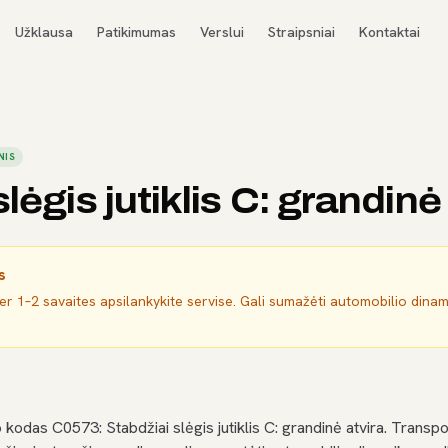
Užklausa
Patikimumas
Verslui
Straipsniai
Kontaktai
NIS
lėgis jutiklis C: grandinė
s
per 1–2 savaites apsilankykite servise. Gali sumažėti automobilio dina
kodas C0573: Stabdžiai slėgis jutiklis C: grandinė atvira. Tran