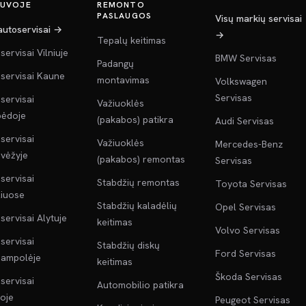
TUVOJE
REMONTO
PASLAUGOS
Visų markių servisai
 autoservisai →
→
Tepalų keitimas
servisai Vilniuje
BMW Servisas
Padangų
servisai Kaune
montavimas
Volkswagen
Servisas
servisai
Važiuoklės
pėdoje
(pakabos) patikra
Audi Servisas
servisai
Važiuoklės
Mercedes-Benz
vėžyje
(pakabos) remontas
Servisas
servisai
Stabdžių remontas
Toyota Servisas
liuose
Stabdžių kaladėlių
Opel Servisas
servisai Alytuje
keitimas
Volvo Servisas
servisai
Stabdžių diskų
Ford Servisas
jampolėje
keitimas
Škoda Servisas
servisai
Automobilio patikra
oje
Peugeot Servisas