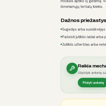
modulis aptiko šį gedimą. V
išmetamųjų teršalų kiekis.
Dažnos priežasty
Sugedęs arba susidėvėjęs j
Pažeisti jutiklio laidai arba 
Jutiklis užterštas arba nete
Reikia mech
Užpildyk anketą su
Pildyti anketą