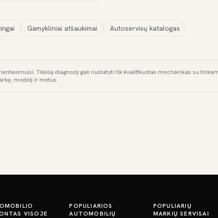
ingai
Gamykliniai atšaukimai
Autoservisų katalogas
rientavimuisi. Tikslią diagnozę gali nustatyti tik kvalifikuotas mechanikas su tink
arkę, modelį ir metus.
OMOBILIO
POPULIARIOS
POPULIARIŲ
ONTAS VISOJE
AUTOMOBILIŲ
MARKIŲ SERVISAI