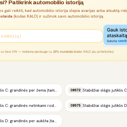
si? Patikrink automobilio istoriją
s gali reikšti, kad automobilio istorija slepia avarijas arba atsuktą ridą
olaida
(kodas KALO) ir sužinok savo automobilio istoriją.
l su tavo VIN — mokama paslauga su
20% nuolaida
(kodas KALO jau pritaikytas).
Stabdžiai slėgis jutiklis C: grandinės per žema įtampa
C0572
Stabdžiai slėgis jutiklis C: grandinės netinkami rodmenys
C0575
Stabdžiai slėgis jutiklis D: grandinės per aukšta įtampa