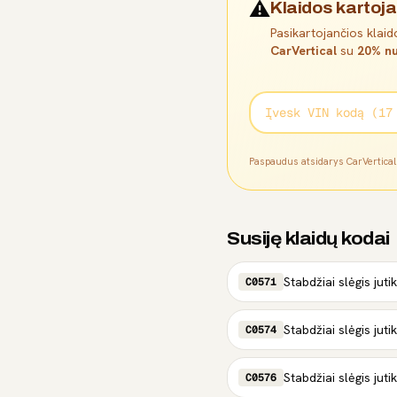
⚠️
Klaidos kartoja
Pasikartojančios klaido
CarVertical
su
20% nu
Paspaudus atsidarys CarVertica
Susiję klaidų kodai
C0571
C0574
C0576