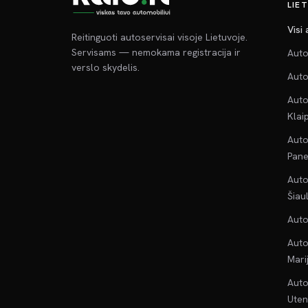
LIE
Visi
Reitinguoti autoservisai visoje Lietuvoje.
Servisams — nemokama registracija ir
Auto
verslo skydelis.
Auto
Auto
Klai
Auto
Pane
Auto
Šiau
Auto
Auto
Mari
Auto
Uten