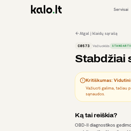
Servisai
Atgal į klaidų sąrašą
C0573
Važiuoklės
STANDARTI
Stabdžiai s
Kritiškumas:
Vidutini
Važiuoti galima, tačiau 
sąnaudos.
Ką tai reiškia?
OBD-II diagnostikos gedimo 