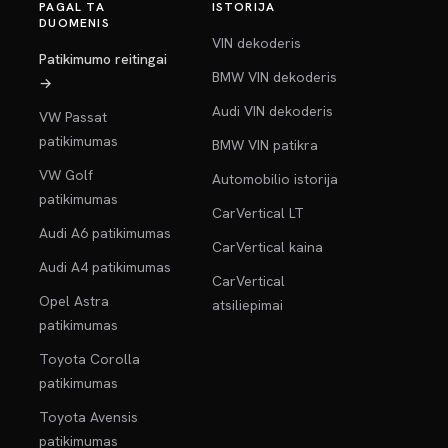
PAGAL TA
ISTORIJA
DUOMENIS
VIN dekoderis
Patikimumo reitingai
BMW VIN dekoderis
→
Audi VIN dekoderis
VW Passat
patikimumas
BMW VIN patikra
VW Golf
Automobilio istorija
patikimumas
CarVertical LT
Audi A6 patikimumas
CarVertical kaina
Audi A4 patikimumas
CarVertical
Opel Astra
atsiliepimai
patikimumas
Toyota Corolla
patikimumas
Toyota Avensis
patikimumas