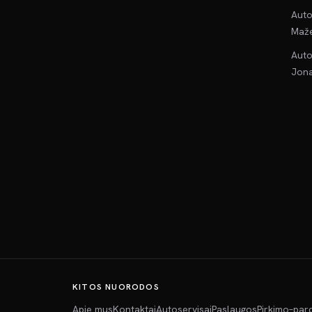
Auto
Maže
Auto
Jona
KITOS NUORODOS
Apie mus
Kontaktai
Autoservisai
Paslaugos
Pirkimo–par