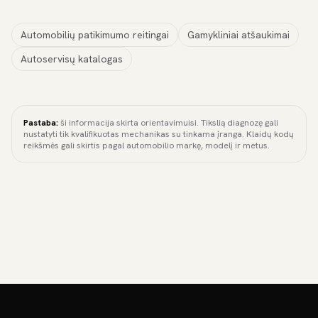
Automobilių patikimumo reitingai
Gamykliniai atšaukimai
Autoservisų katalogas
Pastaba:
ši informacija skirta orientavimuisi. Tikslią diagnozę gali
nustatyti tik kvalifikuotas mechanikas su tinkama įranga. Klaidų kodų
reikšmės gali skirtis pagal automobilio markę, modelį ir metus.