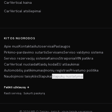
CarVertical kaina
CarVertical atsiliepimai
KITOS NUORODOS
Apie mus
Kontaktai
Autoservisai
Paslaugos
Pirkimo–pardavimo sutartis
Servisams
Serviso valdymo sistema
Serviso rezervacijų sistema
Kainos
Straipsniai
VIN patikra
CarVertical nuolaida
Klaidų kodai
EU atšaukimai
Automobilių patikimumas
Įmonių registras
Privatumo politika
Naudojimosi taisyklės
Slapukai
Slapukų nustatymai
Palikti užklausą →
Rasti servisą
·
Sukurti paskyrą
©
2026
MB O Zeniau · kalo.lt · visos teisės saugomos