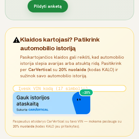
Pildyti anketą
⚠️
Klaidos kartojasi? Patikrink
automobilio istoriją
Pasikartojančios klaidos gali reikšti, kad automobilio
istorija slepia avarijas arba atsuktą ridą. Pasitikrink
per
CarVertical
su
20% nuolaida
(kodas KALO) ir
sužinok savo automobilio istoriją.
−20%
Paspaudus atsidarys CarVertical su tavo VIN — mokama paslauga su
20% nuolaida
(kodas KALO jau pritaikytas).