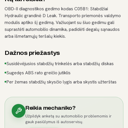
OBD-II diagnostikos gedimo kodas C05B1: Stabdžiai
Hydraulic grandinė D Leak. Transporto priemonės valdymo
modulis aptiko šį gedimą. Važiuojant su šiuo gedimu gali
suprastėti automobilio dinamika, padidėti degalų sąnaudos
arba išmetamųjų teršalų kiekis.
Dažnos priežastys
Susidėvėjusios stabdžių trinkelės arba stabdžių diskas
Sugedęs ABS rato greičio jutiklis
Per žemas stabdžių skysčio lygis arba skystis užterštas
Reikia mechaniko?
Užpildyk anketą su automobilio problemomis ir
gauk pasiūlymus iš autoservisų.