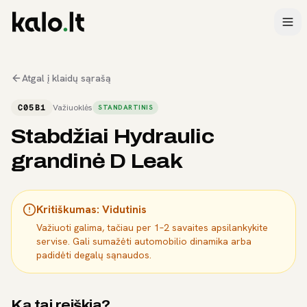
Atgal į klaidų sąrašą
C05B1
Važiuoklės
STANDARTINIS
Stabdžiai Hydraulic
grandinė D Leak
Kritiškumas:
Vidutinis
Važiuoti galima, tačiau per 1–2 savaites apsilankykite
servise. Gali sumažėti automobilio dinamika arba
padidėti degalų sąnaudos.
Ką tai reiškia?