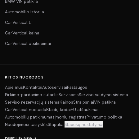
BMW VIN patikra
Automobilio istorija
CarVertical LT
CarVertical kaina
CarVertical atsiliepimai
KITOS NUORODOS
Apie mus
Kontaktai
Autoservisai
Paslaugos
Pirkimo–pardavimo sutartis
Servisams
Serviso valdymo sistema
Serviso rezervacijų sistema
Kainos
Straipsniai
VIN patikra
CarVertical nuolaida
Klaidų kodai
EU atšaukimai
Automobilių patikimumas
Įmonių registras
Privatumo politika
Naudojimosi taisyklės
Slapukai
Slapukų nustatymai
Palikti užklausą →