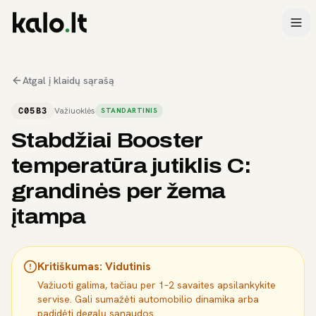
Atgal į klaidų sąrašą
C05B3
Važiuoklės
STANDARTINIS
Stabdžiai Booster
temperatūra jutiklis C:
grandinės per žema
įtampa
Kritiškumas:
Vidutinis
Važiuoti galima, tačiau per 1–2 savaites apsilankykite
servise. Gali sumažėti automobilio dinamika arba
padidėti degalų sąnaudos.