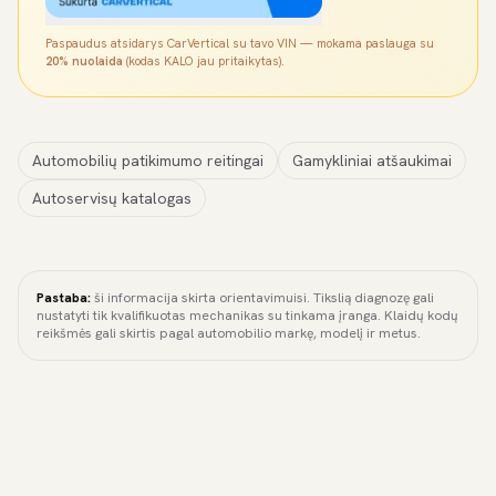
Paspaudus atsidarys CarVertical su tavo VIN — mokama paslauga su
20% nuolaida
(kodas KALO jau pritaikytas).
Automobilių patikimumo reitingai
Gamykliniai atšaukimai
Autoservisų katalogas
Pastaba:
ši informacija skirta orientavimuisi. Tikslią diagnozę gali
nustatyti tik kvalifikuotas mechanikas su tinkama įranga. Klaidų kodų
reikšmės gali skirtis pagal automobilio markę, modelį ir metus.