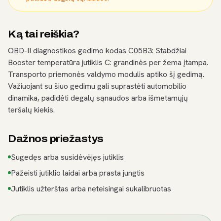
Ką tai reiškia?
OBD-II diagnostikos gedimo kodas C05B3: Stabdžiai
Booster temperatūra jutiklis C: grandinės per žema įtampa.
Transporto priemonės valdymo modulis aptiko šį gedimą.
Važiuojant su šiuo gedimu gali suprastėti automobilio
dinamika, padidėti degalų sąnaudos arba išmetamųjų
teršalų kiekis.
Dažnos priežastys
Sugedęs arba susidėvėjęs jutiklis
Pažeisti jutiklio laidai arba prasta jungtis
Jutiklis užterštas arba neteisingai sukalibruotas