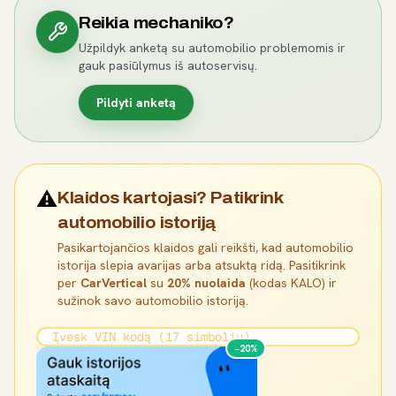
Reikia mechaniko?
Užpildyk anketą su automobilio problemomis ir
gauk pasiūlymus iš autoservisų.
Pildyti anketą
⚠️
Klaidos kartojasi? Patikrink
automobilio istoriją
Pasikartojančios klaidos gali reikšti, kad automobilio
istorija slepia avarijas arba atsuktą ridą. Pasitikrink
per
CarVertical
su
20% nuolaida
(kodas KALO) ir
sužinok savo automobilio istoriją.
−20%