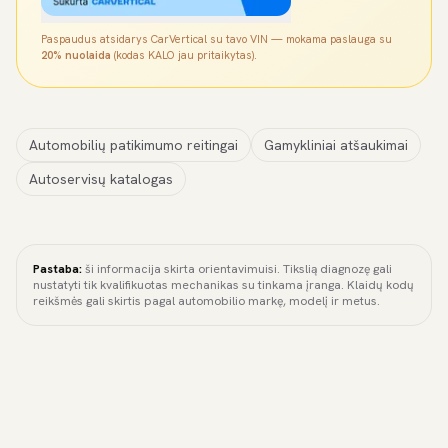
Paspaudus atsidarys CarVertical su tavo VIN — mokama paslauga su
20% nuolaida
(kodas KALO jau pritaikytas).
Automobilių patikimumo reitingai
Gamykliniai atšaukimai
Autoservisų katalogas
Pastaba:
ši informacija skirta orientavimuisi. Tikslią diagnozę gali
nustatyti tik kvalifikuotas mechanikas su tinkama įranga. Klaidų kodų
reikšmės gali skirtis pagal automobilio markę, modelį ir metus.