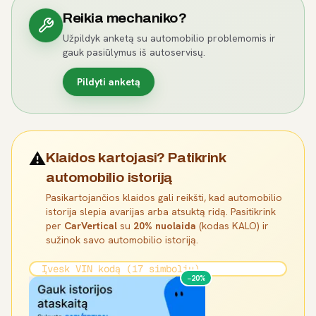
Reikia mechaniko?
Užpildyk anketą su automobilio problemomis ir
gauk pasiūlymus iš autoservisų.
Pildyti anketą
⚠️
Klaidos kartojasi? Patikrink
automobilio istoriją
Pasikartojančios klaidos gali reikšti, kad automobilio
istorija slepia avarijas arba atsuktą ridą. Pasitikrink
per
CarVertical
su
20% nuolaida
(kodas KALO) ir
sužinok savo automobilio istoriją.
−20%