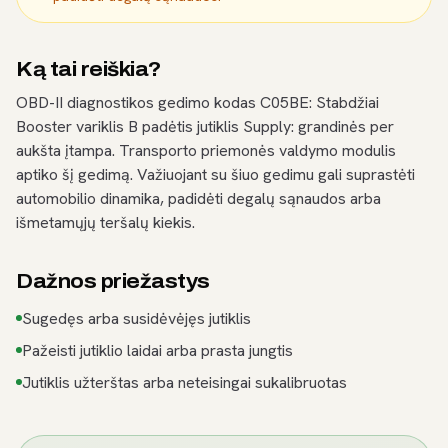
Ką tai reiškia?
OBD-II diagnostikos gedimo kodas C05BE: Stabdžiai
Booster variklis B padėtis jutiklis Supply: grandinės per
aukšta įtampa. Transporto priemonės valdymo modulis
aptiko šį gedimą. Važiuojant su šiuo gedimu gali suprastėti
automobilio dinamika, padidėti degalų sąnaudos arba
išmetamųjų teršalų kiekis.
Dažnos priežastys
Sugedęs arba susidėvėjęs jutiklis
Pažeisti jutiklio laidai arba prasta jungtis
Jutiklis užterštas arba neteisingai sukalibruotas