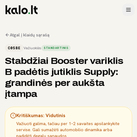
Atgal į klaidų sąrašą
C05BE
Važiuoklės
STANDARTINIS
Stabdžiai Booster variklis
B padėtis jutiklis Supply:
grandinės per aukšta
įtampa
Kritiškumas:
Vidutinis
Važiuoti galima, tačiau per 1–2 savaites apsilankykite
servise. Gali sumažėti automobilio dinamika arba
padidėti degalų sąnaudos.