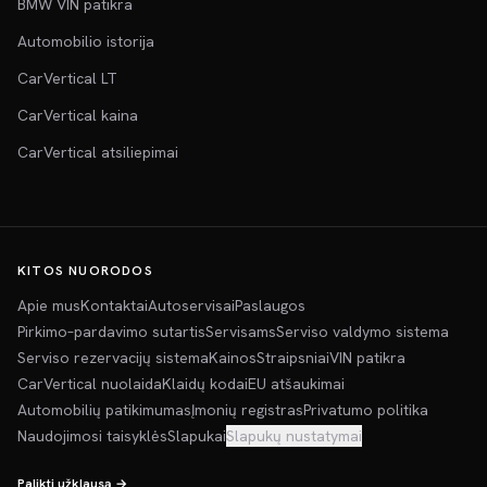
BMW VIN patikra
Automobilio istorija
CarVertical LT
CarVertical kaina
CarVertical atsiliepimai
KITOS NUORODOS
Apie mus
Kontaktai
Autoservisai
Paslaugos
Pirkimo–pardavimo sutartis
Servisams
Serviso valdymo sistema
Serviso rezervacijų sistema
Kainos
Straipsniai
VIN patikra
CarVertical nuolaida
Klaidų kodai
EU atšaukimai
Automobilių patikimumas
Įmonių registras
Privatumo politika
Naudojimosi taisyklės
Slapukai
Slapukų nustatymai
Palikti užklausą →