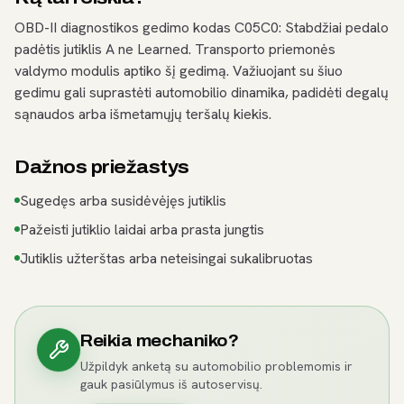
OBD-II diagnostikos gedimo kodas C05C0: Stabdžiai pedalo
padėtis jutiklis A ne Learned. Transporto priemonės
valdymo modulis aptiko šį gedimą. Važiuojant su šiuo
gedimu gali suprastėti automobilio dinamika, padidėti degalų
sąnaudos arba išmetamųjų teršalų kiekis.
Dažnos priežastys
Sugedęs arba susidėvėjęs jutiklis
Pažeisti jutiklio laidai arba prasta jungtis
Jutiklis užterštas arba neteisingai sukalibruotas
Reikia mechaniko?
Užpildyk anketą su automobilio problemomis ir
gauk pasiūlymus iš autoservisų.