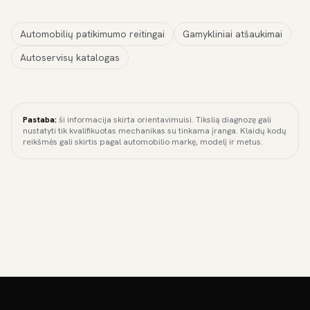
Automobilių patikimumo reitingai
Gamykliniai atšaukimai
Autoservisų katalogas
Pastaba:
ši informacija skirta orientavimuisi. Tikslią diagnozę gali
nustatyti tik kvalifikuotas mechanikas su tinkama įranga. Klaidų kodų
reikšmės gali skirtis pagal automobilio markę, modelį ir metus.