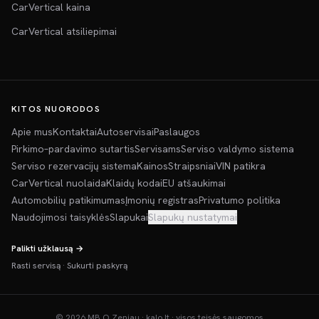
CarVertical kaina
CarVertical atsiliepimai
KITOS NUORODOS
Apie mus
Kontaktai
Autoservisai
Paslaugos
Pirkimo–pardavimo sutartis
Servisams
Serviso valdymo sistema
Serviso rezervacijų sistema
Kainos
Straipsniai
VIN patikra
CarVertical nuolaida
Klaidų kodai
EU atšaukimai
Automobilių patikimumas
Įmonių registras
Privatumo politika
Naudojimosi taisyklės
Slapukai
Slapukų nustatymai
Palikti užklausą →
Rasti servisą
·
Sukurti paskyrą
©
2026
MB O Zeniau · kalo.lt · visos teisės saugomos