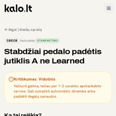
Atgal į klaidų sąrašą
C05C0
Važiuoklės
STANDARTINIS
Stabdžiai pedalo padėtis
jutiklis A ne Learned
Kritiškumas:
Vidutinis
Važiuoti galima, tačiau per 1–2 savaites apsilankykite
servise. Gali sumažėti automobilio dinamika arba
padidėti degalų sąnaudos.
Ką tai reiškia?