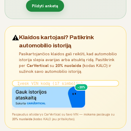
Pildyti anketą
⚠️
Klaidos kartojasi? Patikrink
automobilio istoriją
Pasikartojančios klaidos gali reikšti, kad automobilio
istorija slepia avarijas arba atsuktą ridą. Pasitikrink
per
CarVertical
su
20% nuolaida
(kodas KALO) ir
sužinok savo automobilio istoriją.
−20%
Paspaudus atsidarys CarVertical su tavo VIN — mokama paslauga su
20% nuolaida
(kodas KALO jau pritaikytas).