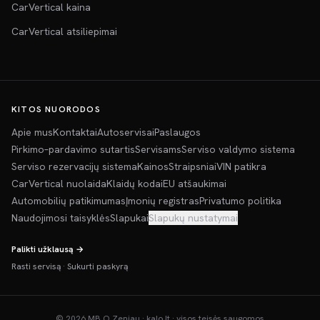
CarVertical kaina
CarVertical atsiliepimai
KITOS NUORODOS
Apie mus
Kontaktai
Autoservisai
Paslaugos
Pirkimo–pardavimo sutartis
Servisams
Serviso valdymo sistema
Serviso rezervacijų sistema
Kainos
Straipsniai
VIN patikra
CarVertical nuolaida
Klaidų kodai
EU atšaukimai
Automobilių patikimumas
Įmonių registras
Privatumo politika
Naudojimosi taisyklės
Slapukai
Slapukų nustatymai
Palikti užklausą →
Rasti servisą
·
Sukurti paskyrą
©
2026
MB O Zeniau · kalo.lt · visos teisės saugomos