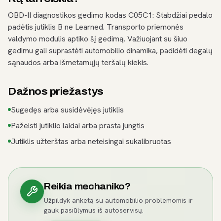
OBD-II diagnostikos gedimo kodas C05C1: Stabdžiai pedalo
padėtis jutiklis B ne Learned. Transporto priemonės
valdymo modulis aptiko šį gedimą. Važiuojant su šiuo
gedimu gali suprastėti automobilio dinamika, padidėti degalų
sąnaudos arba išmetamųjų teršalų kiekis.
Dažnos priežastys
Sugedęs arba susidėvėjęs jutiklis
Pažeisti jutiklio laidai arba prasta jungtis
Jutiklis užterštas arba neteisingai sukalibruotas
Reikia mechaniko?
Užpildyk anketą su automobilio problemomis ir
gauk pasiūlymus iš autoservisų.