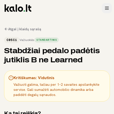
Atgal į klaidų sąrašą
C05C1
Važiuoklės
STANDARTINIS
Stabdžiai pedalo padėtis
jutiklis B ne Learned
Kritiškumas:
Vidutinis
Važiuoti galima, tačiau per 1–2 savaites apsilankykite
servise. Gali sumažėti automobilio dinamika arba
padidėti degalų sąnaudos.
Ką tai reiškia?