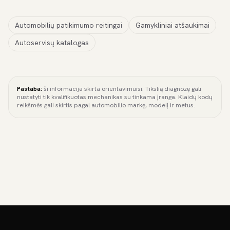
Automobilių patikimumo reitingai
Gamykliniai atšaukimai
Autoservisų katalogas
Pastaba:
ši informacija skirta orientavimuisi. Tikslią diagnozę gali
nustatyti tik kvalifikuotas mechanikas su tinkama įranga. Klaidų kodų
reikšmės gali skirtis pagal automobilio markę, modelį ir metus.