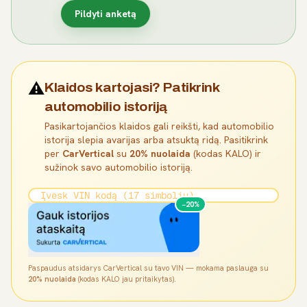
Pildyti anketą
⚠️
Klaidos kartojasi? Patikrink
automobilio istoriją
Pasikartojančios klaidos gali reikšti, kad automobilio
istorija slepia avarijas arba atsuktą ridą. Pasitikrink
per
CarVertical
su
20% nuolaida
(kodas KALO) ir
sužinok savo automobilio istoriją.
−20%
Paspaudus atsidarys CarVertical su tavo VIN — mokama paslauga su
20% nuolaida
(kodas KALO jau pritaikytas).