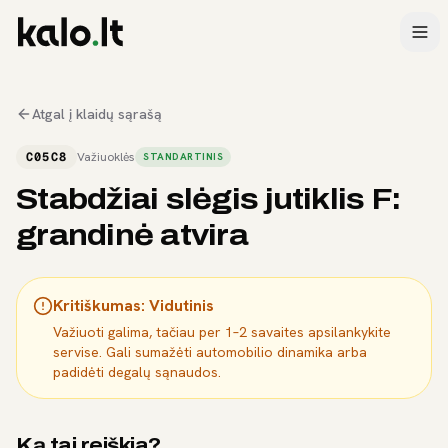
Atgal į klaidų sąrašą
C05C8
Važiuoklės
STANDARTINIS
Stabdžiai slėgis jutiklis F:
grandinė atvira
Kritiškumas:
Vidutinis
Važiuoti galima, tačiau per 1–2 savaites apsilankykite
servise. Gali sumažėti automobilio dinamika arba
padidėti degalų sąnaudos.
Ką tai reiškia?