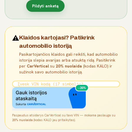
Pildyti anketą
⚠️
Klaidos kartojasi? Patikrink
automobilio istoriją
Pasikartojančios klaidos gali reikšti, kad automobilio
istorija slepia avarijas arba atsuktą ridą. Pasitikrink
per
CarVertical
su
20% nuolaida
(kodas KALO) ir
sužinok savo automobilio istoriją.
−20%
Paspaudus atsidarys CarVertical su tavo VIN — mokama paslauga su
20% nuolaida
(kodas KALO jau pritaikytas).