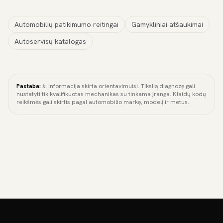
Automobilių patikimumo reitingai
Gamykliniai atšaukimai
Autoservisų katalogas
Pastaba:
ši informacija skirta orientavimuisi. Tikslią diagnozę gali
nustatyti tik kvalifikuotas mechanikas su tinkama įranga. Klaidų kodų
reikšmės gali skirtis pagal automobilio markę, modelį ir metus.