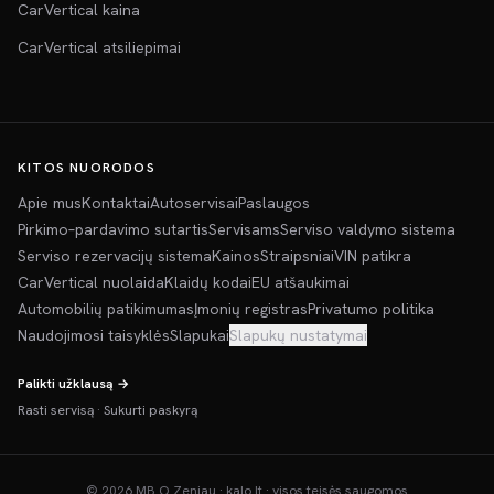
CarVertical kaina
CarVertical atsiliepimai
KITOS NUORODOS
Apie mus
Kontaktai
Autoservisai
Paslaugos
Pirkimo–pardavimo sutartis
Servisams
Serviso valdymo sistema
Serviso rezervacijų sistema
Kainos
Straipsniai
VIN patikra
CarVertical nuolaida
Klaidų kodai
EU atšaukimai
Automobilių patikimumas
Įmonių registras
Privatumo politika
Naudojimosi taisyklės
Slapukai
Slapukų nustatymai
Palikti užklausą →
Rasti servisą
·
Sukurti paskyrą
©
2026
MB O Zeniau · kalo.lt · visos teisės saugomos