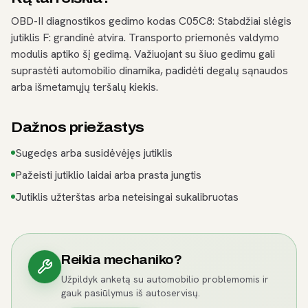
OBD-II diagnostikos gedimo kodas C05C8: Stabdžiai slėgis
jutiklis F: grandinė atvira. Transporto priemonės valdymo
modulis aptiko šį gedimą. Važiuojant su šiuo gedimu gali
suprastėti automobilio dinamika, padidėti degalų sąnaudos
arba išmetamųjų teršalų kiekis.
Dažnos priežastys
Sugedęs arba susidėvėjęs jutiklis
Pažeisti jutiklio laidai arba prasta jungtis
Jutiklis užterštas arba neteisingai sukalibruotas
Reikia mechaniko?
Užpildyk anketą su automobilio problemomis ir
gauk pasiūlymus iš autoservisų.