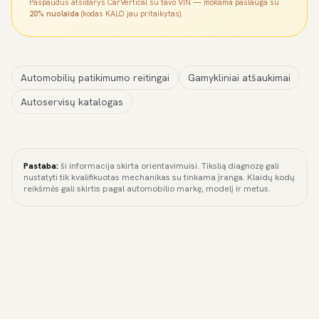
Paspaudus atsidarys CarVertical su tavo VIN — mokama paslauga su
20% nuolaida
(kodas KALO jau pritaikytas).
Automobilių patikimumo reitingai
Gamykliniai atšaukimai
Autoservisų katalogas
Pastaba:
ši informacija skirta orientavimuisi. Tikslią diagnozę gali
nustatyti tik kvalifikuotas mechanikas su tinkama įranga. Klaidų kodų
reikšmės gali skirtis pagal automobilio markę, modelį ir metus.