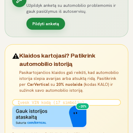
Užpildyk anketą su automobilio problemomis ir
gauk pasiūlymus iš autoservisų.
Pildyti anketą
⚠️
Klaidos kartojasi? Patikrink
automobilio istoriją
Pasikartojančios klaidos gali reikšti, kad automobilio
istorija slepia avarijas arba atsuktą ridą. Pasitikrink
per
CarVertical
su
20% nuolaida
(kodas KALO) ir
sužinok savo automobilio istoriją.
−20%