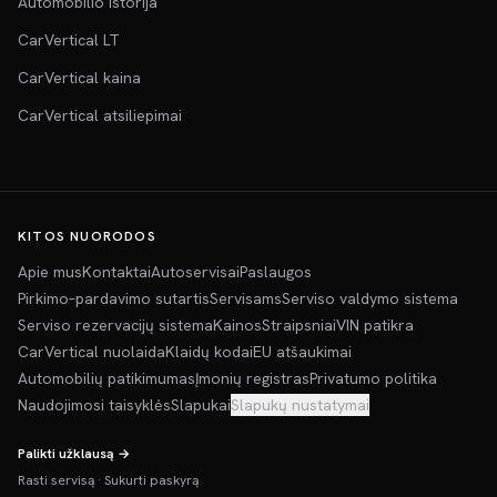
Automobilio istorija
CarVertical LT
CarVertical kaina
CarVertical atsiliepimai
KITOS NUORODOS
Apie mus
Kontaktai
Autoservisai
Paslaugos
Pirkimo–pardavimo sutartis
Servisams
Serviso valdymo sistema
Serviso rezervacijų sistema
Kainos
Straipsniai
VIN patikra
CarVertical nuolaida
Klaidų kodai
EU atšaukimai
Automobilių patikimumas
Įmonių registras
Privatumo politika
Naudojimosi taisyklės
Slapukai
Slapukų nustatymai
Palikti užklausą →
Rasti servisą
·
Sukurti paskyrą