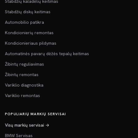
Stabdžių kaladėlių keitimas
Stabdžių diskų keitimas
Automobilio patikra
Kondicionierių remontas
Kondicionieriaus pildymas
Automatinės pavarų dėžės tepalų keitimas
Žibintų reguliavimas
Žibintų remontas
Variklio diagnostika
Variklio remontas
POPULIARIŲ MARKIŲ SERVISAI
Visų markių servisai →
BMW Servisas