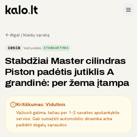
Atgal į klaidų sąrašą
C05CB
Važiuoklės
STANDARTINIS
Stabdžiai Master cilindras
Piston padėtis jutiklis A
grandinė: per žema įtampa
Kritiškumas:
Vidutinis
Važiuoti galima, tačiau per 1–2 savaites apsilankykite
servise. Gali sumažėti automobilio dinamika arba
padidėti degalų sąnaudos.