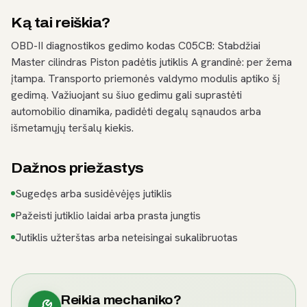
Ką tai reiškia?
OBD-II diagnostikos gedimo kodas C05CB: Stabdžiai
Master cilindras Piston padėtis jutiklis A grandinė: per žema
įtampa. Transporto priemonės valdymo modulis aptiko šį
gedimą. Važiuojant su šiuo gedimu gali suprastėti
automobilio dinamika, padidėti degalų sąnaudos arba
išmetamųjų teršalų kiekis.
Dažnos priežastys
Sugedęs arba susidėvėjęs jutiklis
Pažeisti jutiklio laidai arba prasta jungtis
Jutiklis užterštas arba neteisingai sukalibruotas
Reikia mechaniko?