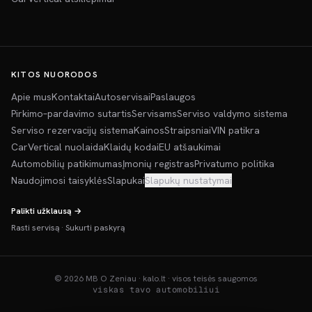
KITOS NUORODOS
Apie mus
Kontaktai
Autoservisai
Paslaugos
Pirkimo–pardavimo sutartis
Servisams
Serviso valdymo sistema
Serviso rezervacijų sistema
Kainos
Straipsniai
VIN patikra
CarVertical nuolaida
Klaidų kodai
EU atšaukimai
Automobilių patikimumas
Įmonių registras
Privatumo politika
Naudojimosi taisyklės
Slapukai
Slapukų nustatymai
Palikti užklausą →
Rasti servisą
·
Sukurti paskyrą
©
2026
MB O Zeniau · kalo.lt · visos teisės saugomos
viskas tavo automobiliui