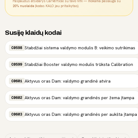
Paspaudus atsidarys CarVertical su tavo VIN — mokama paslauga su
20% nuolaida
(kodas KALO jau pritaikytas).
Susiję klaidų kodai
Stabdžiai sistema valdymo modulis B: veikimo sutrikimas
C0598
Stabdžiai Booster valdymo modulis trūksta Calibration
C0599
Aktyvus oras Dam: valdymo grandinė atvira
C0601
Aktyvus oras Dam: valdymo grandinės per žema įtampa
C0602
Aktyvus oras Dam: valdymo grandinės per aukšta įtampa
C0603