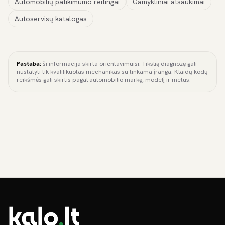
Automobilių patikimumo reitingai
Gamykliniai atšaukimai
Autoservisų katalogas
Pastaba:
ši informacija skirta orientavimuisi. Tikslią diagnozę gali
nustatyti tik kvalifikuotas mechanikas su tinkama įranga. Klaidų kodų
reikšmės gali skirtis pagal automobilio markę, modelį ir metus.