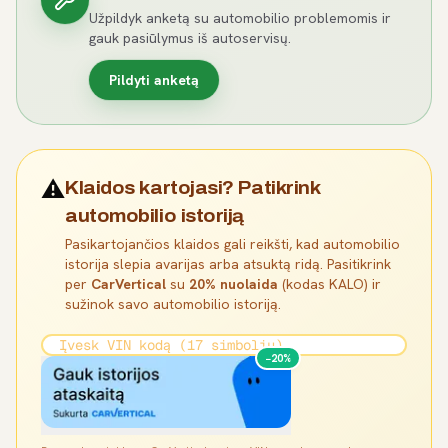
Užpildyk anketą su automobilio problemomis ir
gauk pasiūlymus iš autoservisų.
Pildyti anketą
⚠️
Klaidos kartojasi? Patikrink
automobilio istoriją
Pasikartojančios klaidos gali reikšti, kad automobilio
istorija slepia avarijas arba atsuktą ridą. Pasitikrink
per
CarVertical
su
20% nuolaida
(kodas KALO) ir
sužinok savo automobilio istoriją.
−20%