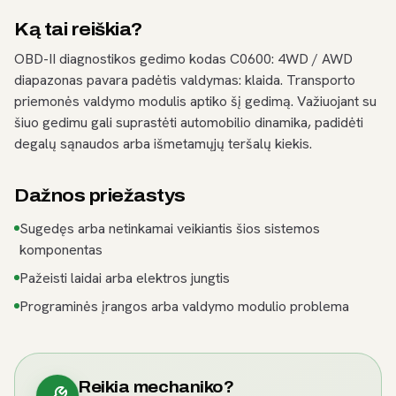
Ką tai reiškia?
OBD-II diagnostikos gedimo kodas C0600: 4WD / AWD
diapazonas pavara padėtis valdymas: klaida. Transporto
priemonės valdymo modulis aptiko šį gedimą. Važiuojant su
šiuo gedimu gali suprastėti automobilio dinamika, padidėti
degalų sąnaudos arba išmetamųjų teršalų kiekis.
Dažnos priežastys
Sugedęs arba netinkamai veikiantis šios sistemos
komponentas
Pažeisti laidai arba elektros jungtis
Programinės įrangos arba valdymo modulio problema
Reikia mechaniko?