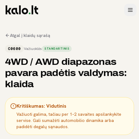
Atgal į klaidų sąrašą
C0600
Važiuoklės
STANDARTINIS
4WD / AWD diapazonas
pavara padėtis valdymas:
klaida
Kritiškumas:
Vidutinis
Važiuoti galima, tačiau per 1–2 savaites apsilankykite
servise. Gali sumažėti automobilio dinamika arba
padidėti degalų sąnaudos.