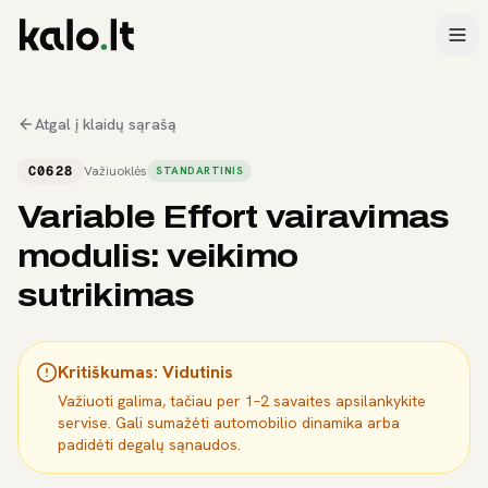
Atgal į klaidų sąrašą
C0628
Važiuoklės
STANDARTINIS
Variable Effort vairavimas
modulis: veikimo
sutrikimas
Kritiškumas:
Vidutinis
Važiuoti galima, tačiau per 1–2 savaites apsilankykite
servise. Gali sumažėti automobilio dinamika arba
padidėti degalų sąnaudos.