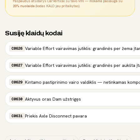
Paspaudus atsidarys CarVertical su tavo VIN — mokama paslauga su
20% nuolaida
(kodas KALO jau pritaikytas).
Susiję klaidų kodai
Variable Effort vairavimas jutiklis: grandinės per žema įt
C0626
Variable Effort vairavimas jutiklis: grandinės per aukšta 
C0627
Kintamo pastiprinimo vairo valdiklis — netinkamas kom
C0629
Aktyvus oras Dam užstrigęs
C0630
Priekis Axle Disconnect pavara
C0631