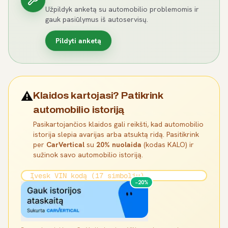
Užpildyk anketą su automobilio problemomis ir
gauk pasiūlymus iš autoservisų.
Pildyti anketą
⚠️
Klaidos kartojasi? Patikrink
automobilio istoriją
Pasikartojančios klaidos gali reikšti, kad automobilio
istorija slepia avarijas arba atsuktą ridą. Pasitikrink
per
CarVertical
su
20% nuolaida
(kodas KALO) ir
sužinok savo automobilio istoriją.
−20%