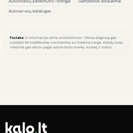
Automobilių patikimumo reitingai
Gamykliniai atšaukimai
Autoservisų katalogas
Pastaba:
ši informacija skirta orientavimuisi. Tikslią diagnozę gali
nustatyti tik kvalifikuotas mechanikas su tinkama įranga. Klaidų kodų
reikšmės gali skirtis pagal automobilio markę, modelį ir metus.