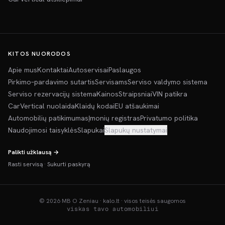
KITOS NUORODOS
Apie mus
Kontaktai
Autoservisai
Paslaugos
Pirkimo–pardavimo sutartis
Servisams
Serviso valdymo sistema
Serviso rezervacijų sistema
Kainos
Straipsniai
VIN patikra
CarVertical nuolaida
Klaidų kodai
EU atšaukimai
Automobilių patikimumas
Įmonių registras
Privatumo politika
Naudojimosi taisyklės
Slapukai
Slapukų nustatymai
Palikti užklausą →
Rasti servisą
·
Sukurti paskyrą
©
2026
MB O Zeniau · kalo.lt · visos teisės saugomos
viskas tavo automobiliui