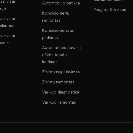
servisai
Automobilio patikra
oje
Peugeot Servisas
Kondicionierių
servisai
remontas
ikiuose
Kondicionieriaus
servisai
pildymas
voje
Automatinės pavarų
dėžės tepalų
keitimas
Žibintų reguliavimas
Žibintų remontas
Variklio diagnostika
Variklio remontas