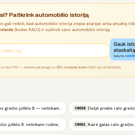
si? Patikrink automobilio istoriją
s gali reikšti, kad automobilio istorija slepia avarijas arba atsuktą ridą
olaida
(kodas KALO) ir sužinok savo automobilio istoriją.
l su tavo VIN — mokama paslauga su
20% nuolaida
(kodas KALO jau pritaikytas).
Kairės priekinės ašies greičio jutiklis B — netinkamas komponentas
Dešįė priekis rato greičio
C0658
Kairė galas rato greičio jutiklis B: netinkami rodmenys
C0661