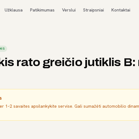
Užklausa
Patikimumas
Verslui
Straipsniai
Kontaktai
NIS
is rato greičio jutiklis B
s
per 1–2 savaites apsilankykite servise. Gali sumažėti automobilio dina