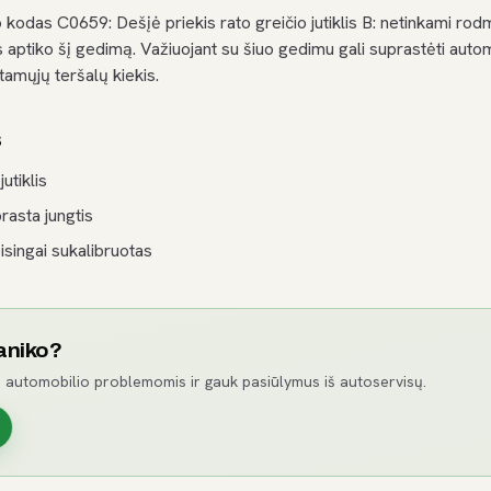
kodas C0659: Dešįė priekis rato greičio jutiklis B: netinkami ro
ptiko šį gedimą. Važiuojant su šiuo gedimu gali suprastėti autom
amųjų teršalų kiekis.
s
utiklis
prasta jungtis
isingai sukalibruotas
aniko?
 automobilio problemomis ir gauk pasiūlymus iš autoservisų.