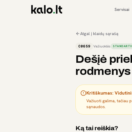
Servisai
Atgal į klaidų sąrašą
C0659
Važiuoklės
STANDARTI
Dešįė priek
rodmenys
Kritiškumas:
Vidutini
Važiuoti galima, tačiau 
sąnaudos.
Ką tai reiškia?