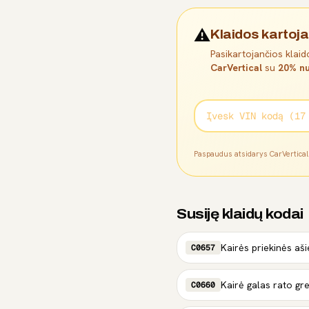
⚠️
Klaidos kartoja
Pasikartojančios klaido
CarVertical
su
20% nu
Paspaudus atsidarys CarVertica
Susiję klaidų kodai
C0657
C0660