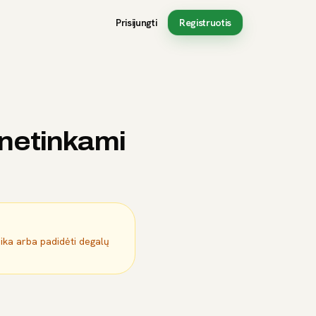
Prisijungti
Registruotis
: netinkami
mika arba padidėti degalų