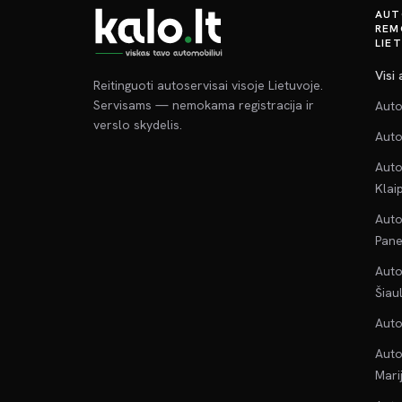
AUT
REM
LIE
Visi
Reitinguoti autoservisai visoje Lietuvoje.
Servisams — nemokama registracija ir
Auto
verslo skydelis.
Auto
Auto
Klai
Auto
Pane
Auto
Šiau
Auto
Auto
Mari