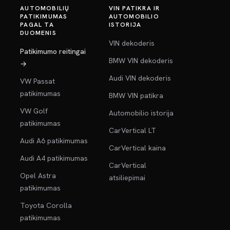
AUTOMOBILIŲ
VIN PATIKRA IR
PATIKIMUMAS
AUTOMOBILIO
PAGAL TA
ISTORIJA
DUOMENIS
VIN dekoderis
Patikimumo reitingai
BMW VIN dekoderis
→
Audi VIN dekoderis
VW Passat
patikimumas
BMW VIN patikra
VW Golf
Automobilio istorija
patikimumas
CarVertical LT
Audi A6 patikimumas
CarVertical kaina
Audi A4 patikimumas
CarVertical
Opel Astra
atsiliepimai
patikimumas
Toyota Corolla
patikimumas