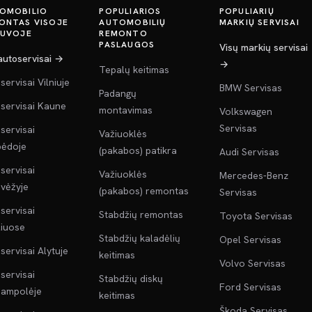
OMOBILIO
POPULIARIOS
POPULIARIŲ
ONTAS VISOJE
AUTOMOBILIŲ
MARKIŲ SERVISAI
TUVOJE
REMONTO
PASLAUGOS
Visų markių servisai
 autoservisai →
→
Tepalų keitimas
servisai Vilniuje
BMW Servisas
Padangų
servisai Kaune
montavimas
Volkswagen
Servisas
servisai
Važiuoklės
pėdoje
(pakabos) patikra
Audi Servisas
servisai
Važiuoklės
Mercedes-Benz
vėžyje
(pakabos) remontas
Servisas
servisai
Stabdžių remontas
Toyota Servisas
liuose
Stabdžių kaladėlių
Opel Servisas
servisai Alytuje
keitimas
Volvo Servisas
servisai
Stabdžių diskų
Ford Servisas
jampolėje
keitimas
Škoda Servisas