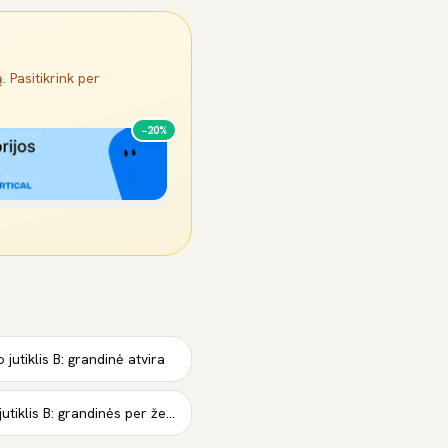
. Pasitikrink per
−20%
 jutiklis B: grandinė atvira
Kairė galas rato greičio jutiklis B: grandinės per žema įtampa