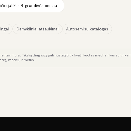
Kairė galas rato greičio jutiklis B: grandinės per aukšta įtampa
ingai
Gamykliniai atšaukimai
Autoservisų katalogas
rientavimuisi. Tikslią diagnozę gali nustatyti tik kvalifikuotas mechanikas su tink
arkę, modelį ir metus.