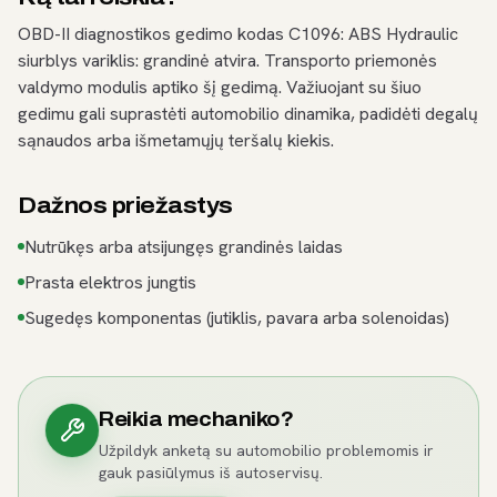
OBD-II diagnostikos gedimo kodas C1096: ABS Hydraulic
siurblys variklis: grandinė atvira. Transporto priemonės
valdymo modulis aptiko šį gedimą. Važiuojant su šiuo
gedimu gali suprastėti automobilio dinamika, padidėti degalų
sąnaudos arba išmetamųjų teršalų kiekis.
Dažnos priežastys
Nutrūkęs arba atsijungęs grandinės laidas
Prasta elektros jungtis
Sugedęs komponentas (jutiklis, pavara arba solenoidas)
Reikia mechaniko?
Užpildyk anketą su automobilio problemomis ir
gauk pasiūlymus iš autoservisų.