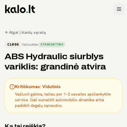
Atgal į klaidų sąrašą
C1096
Važiuoklės
STANDARTINIS
ABS Hydraulic siurblys
variklis: grandinė atvira
Kritiškumas:
Vidutinis
Važiuoti galima, tačiau per 1–2 savaites apsilankykite
servise. Gali sumažėti automobilio dinamika arba
padidėti degalų sąnaudos.
Ką tai reiškia?