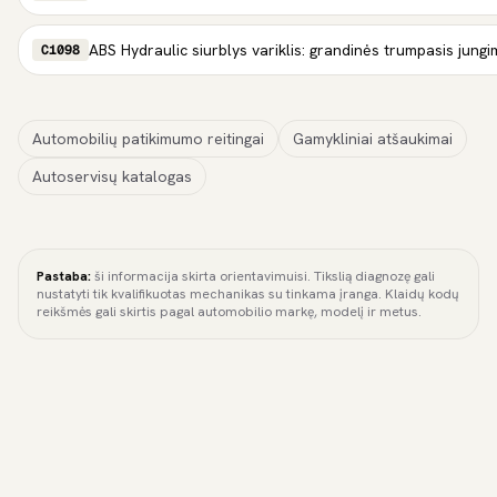
ABS Hydraulic siurblys variklis: grandinės trumpasis jungi
C1098
Automobilių patikimumo reitingai
Gamykliniai atšaukimai
Autoservisų katalogas
Pastaba:
ši informacija skirta orientavimuisi. Tikslią diagnozę gali
nustatyti tik kvalifikuotas mechanikas su tinkama įranga. Klaidų kodų
reikšmės gali skirtis pagal automobilio markę, modelį ir metus.