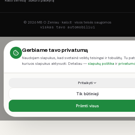
Rasti servisą
·
Sukurti paskyrą
©
2026
MB O Zeniau · kalo.lt · visos teisės saugomos
viskas tavo automobiliui
Gerbiame tavo privatumą
Naudojam slapukus, kad svetainė veiktų teisingai ir tobulėtų. Tu pat
kuriuos slapukus aktyvuoti. Detaliau —
slapukų politika
ir
privatumo
Pritaikyti
Tik būtinieji
Priimti visus