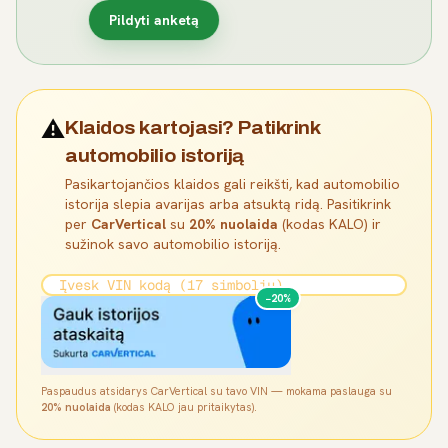
Pildyti anketą
⚠️
Klaidos kartojasi? Patikrink
automobilio istoriją
Pasikartojančios klaidos gali reikšti, kad automobilio
istorija slepia avarijas arba atsuktą ridą. Pasitikrink
per
CarVertical
su
20% nuolaida
(kodas KALO) ir
sužinok savo automobilio istoriją.
−20%
Paspaudus atsidarys CarVertical su tavo VIN — mokama paslauga su
20% nuolaida
(kodas KALO jau pritaikytas).