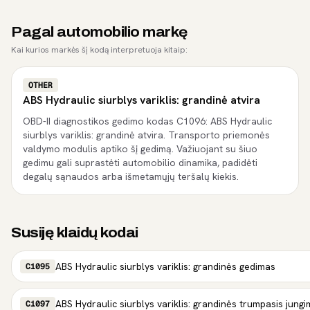
Pagal automobilio markę
Kai kurios markės šį kodą interpretuoja kitaip:
OTHER
ABS Hydraulic siurblys variklis: grandinė atvira
OBD-II diagnostikos gedimo kodas C1096: ABS Hydraulic
siurblys variklis: grandinė atvira. Transporto priemonės
valdymo modulis aptiko šį gedimą. Važiuojant su šiuo
gedimu gali suprastėti automobilio dinamika, padidėti
degalų sąnaudos arba išmetamųjų teršalų kiekis.
Susiję klaidų kodai
ABS Hydraulic siurblys variklis: grandinės gedimas
C1095
ABS Hydraulic siurblys variklis: grandinės trumpasis jung
C1097