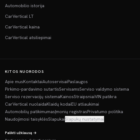
Automobilio istorija
CarVertical LT
CarVertical kaina
CarVertical atsiliepimai
KITOS NUORODOS
Apie mus
Kontaktai
Autoservisai
Paslaugos
Pirkimo–pardavimo sutartis
Servisams
Serviso valdymo sistema
Serviso rezervacijų sistema
Kainos
Straipsniai
VIN patikra
CarVertical nuolaida
Klaidų kodai
EU atšaukimai
Automobilių patikimumas
Įmonių registras
Privatumo politika
Naudojimosi taisyklės
Slapukai
Slapukų nustatymai
Palikti užklausą →