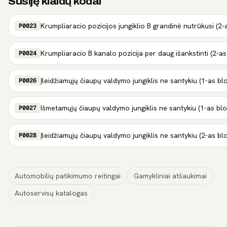
Susiję klaidų kodai
Krumpliaracio pozicijos jungiklio B grandinė nutrūkusi (2-
P0023
Krumpliaracio B kanalo pozicija per daug išankstinti (2-as
P0024
Įleidžiamųjų čiaupų valdymo jungiklis ne santykiu (1-as bl
P0026
Išmetamųjų čiaupų valdymo jungiklis ne santykiu (1-as bl
P0027
Įleidžiamųjų čiaupų valdymo jungiklis ne santykiu (2-as bl
P0028
Automobilių patikimumo reitingai
Gamykliniai atšaukimai
Autoservisų katalogas