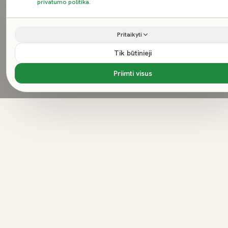
privatumo politika
.
Pritaikyti
Tik būtinieji
Priimti visus