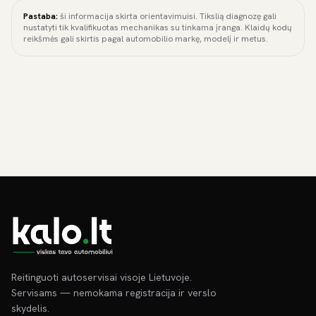
Pastaba:
ši informacija skirta orientavimuisi. Tikslią diagnozę gali
nustatyti tik kvalifikuotas mechanikas su tinkama įranga. Klaidų kodų
reikšmės gali skirtis pagal automobilio markę, modelį ir metus.
Reitinguoti autoservisai visoje Lietuvoje.
Servisams — nemokama registracija ir verslo
skydelis.