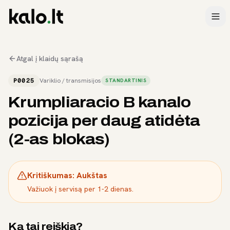
Atgal į klaidų sąrašą
P0025
Variklio / transmisijos
STANDARTINIS
Krumpliaracio B kanalo
pozicija per daug atidėta
(2-as blokas)
Kritiškumas:
Aukštas
Važiuok į servisą per 1-2 dienas.
Ką tai reiškia?