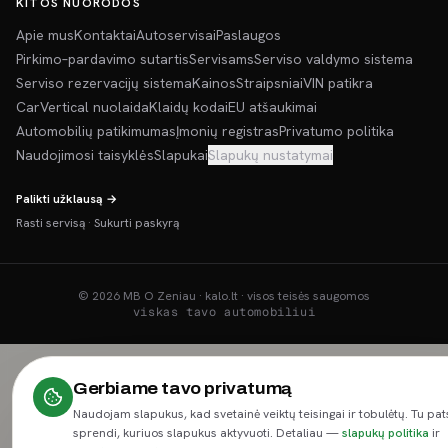
KITOS NUORODOS
Apie mus
Kontaktai
Autoservisai
Paslaugos
Pirkimo–pardavimo sutartis
Servisams
Serviso valdymo sistema
Serviso rezervacijų sistema
Kainos
Straipsniai
VIN patikra
CarVertical nuolaida
Klaidų kodai
EU atšaukimai
Automobilių patikimumas
Įmonių registras
Privatumo politika
Naudojimosi taisyklės
Slapukai
Slapukų nustatymai
Palikti užklausą →
Rasti servisą
·
Sukurti paskyrą
©
2026
MB O Zeniau · kalo.lt · visos teisės saugomos
viskas tavo automobiliui
Gerbiame tavo privatumą
Naudojam slapukus, kad svetainė veiktų teisingai ir tobulėtų. Tu pat
sprendi, kuriuos slapukus aktyvuoti. Detaliau —
slapukų politika
ir