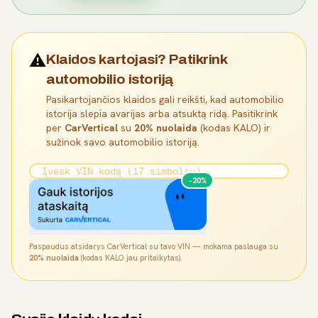
⚠️
Klaidos kartojasi? Patikrink
automobilio istoriją
Pasikartojančios klaidos gali reikšti, kad automobilio
istorija slepia avarijas arba atsuktą ridą. Pasitikrink
per
CarVertical
su
20% nuolaida
(kodas KALO) ir
sužinok savo automobilio istoriją.
−20%
Paspaudus atsidarys CarVertical su tavo VIN — mokama paslauga su
20% nuolaida
(kodas KALO jau pritaikytas).