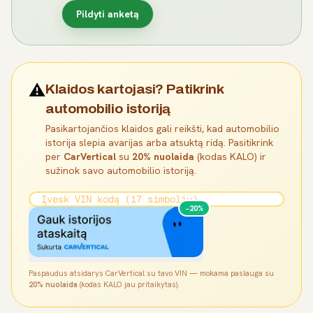
Pildyti anketą
⚠️
Klaidos kartojasi? Patikrink
automobilio istoriją
Pasikartojančios klaidos gali reikšti, kad automobilio
istorija slepia avarijas arba atsuktą ridą. Pasitikrink
per
CarVertical
su
20% nuolaida
(kodas KALO) ir
sužinok savo automobilio istoriją.
−20%
Paspaudus atsidarys CarVertical su tavo VIN — mokama paslauga su
20% nuolaida
(kodas KALO jau pritaikytas).