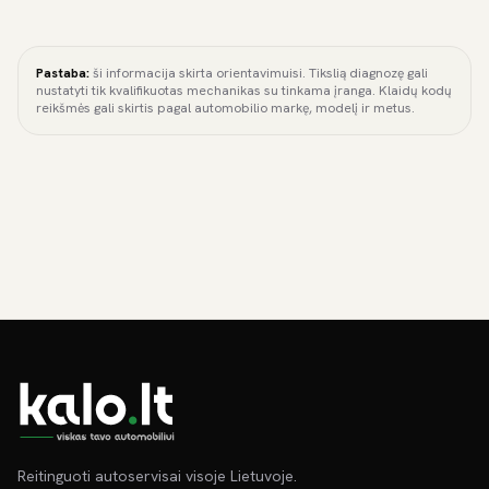
Pastaba:
ši informacija skirta orientavimuisi. Tikslią diagnozę gali
nustatyti tik kvalifikuotas mechanikas su tinkama įranga. Klaidų kodų
reikšmės gali skirtis pagal automobilio markę, modelį ir metus.
Reitinguoti autoservisai visoje Lietuvoje.