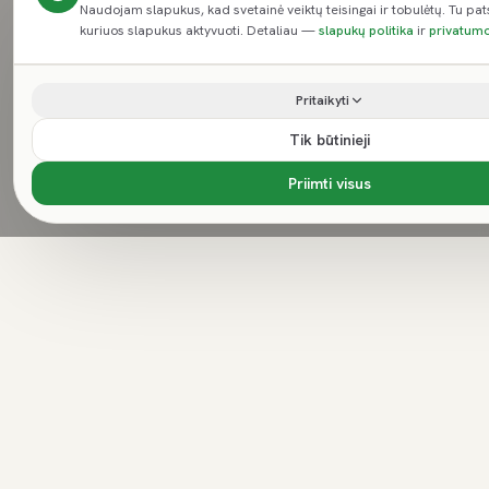
Naudojam slapukus, kad svetainė veiktų teisingai ir tobulėtų. Tu pat
kuriuos slapukus aktyvuoti. Detaliau —
slapukų politika
ir
privatumo
Pritaikyti
Tik būtinieji
Priimti visus