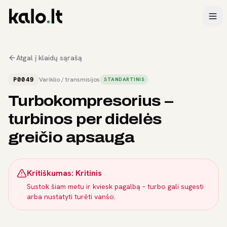
Atgal į klaidų sąrašą
P0049
Variklio / transmisijos
STANDARTINIS
Turbokompresorius –
turbinos per didelės
greičio apsauga
Kritiškumas:
Kritinis
Sustok šiam metu ir kviesk pagalbą – turbo gali sugesti
arba nustatyti turėti vanšo.