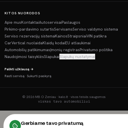
KITOS NUORODOS
Apie mus
Kontaktai
Autoservisai
Paslaugos
Pirkimo–pardavimo sutartis
Servisams
Serviso valdymo sistema
Serviso rezervacijų sistema
Kainos
Straipsniai
VIN patikra
CarVertical nuolaida
Klaidų kodai
EU atšaukimai
Automobilių patikimumas
Įmonių registras
Privatumo politika
Naudojimosi taisyklės
Slapukai
Slapukų nustatymai
Palikti užklausą →
Rasti servisą
·
Sukurti paskyrą
©
2026
MB O Zeniau · kalo.lt · visos teisės saugomos
viskas tavo automobiliui
Gerbiame tavo privatumą